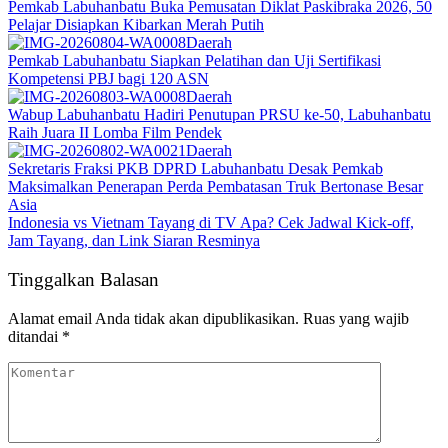
Pemkab Labuhanbatu Buka Pemusatan Diklat Paskibraka 2026, 50
Pelajar Disiapkan Kibarkan Merah Putih
Daerah
Pemkab Labuhanbatu Siapkan Pelatihan dan Uji Sertifikasi
Kompetensi PBJ bagi 120 ASN
Daerah
Wabup Labuhanbatu Hadiri Penutupan PRSU ke-50, Labuhanbatu
Raih Juara II Lomba Film Pendek
Daerah
Sekretaris Fraksi PKB DPRD Labuhanbatu Desak Pemkab
Maksimalkan Penerapan Perda Pembatasan Truk Bertonase Besar
Asia
Indonesia vs Vietnam Tayang di TV Apa? Cek Jadwal Kick-off,
Jam Tayang, dan Link Siaran Resminya
Tinggalkan Balasan
Alamat email Anda tidak akan dipublikasikan.
Ruas yang wajib
ditandai
*