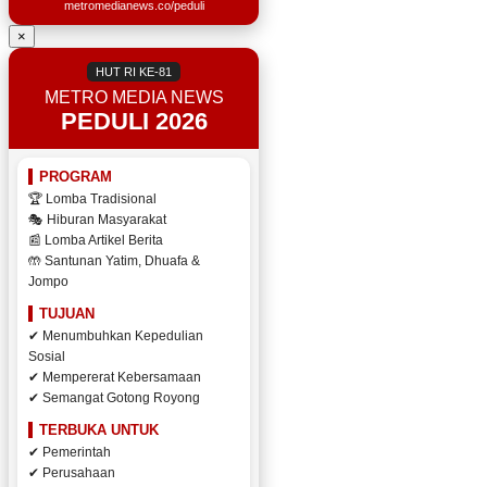
metromedianews.co/peduli
×
HUT RI KE-81
METRO MEDIA NEWS
PEDULI 2026
PROGRAM
🏆 Lomba Tradisional
🎭 Hiburan Masyarakat
📰 Lomba Artikel Berita
🤲 Santunan Yatim, Dhuafa &
Jompo
TUJUAN
✔ Menumbuhkan Kepedulian
Sosial
✔ Mempererat Kebersamaan
✔ Semangat Gotong Royong
TERBUKA UNTUK
✔ Pemerintah
✔ Perusahaan