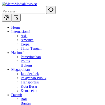
Langsung
ke
konten
Home
Internasional
Asia
Amerika
Eropa
Timur Tengah
Nasional
Pemerintahan
Politik
Hukum
Megapolitan
Jabodetabek
Pelayanan Publik
Transportasi
Kota Besar
Kemacetan
Daerah
Bali
Banten