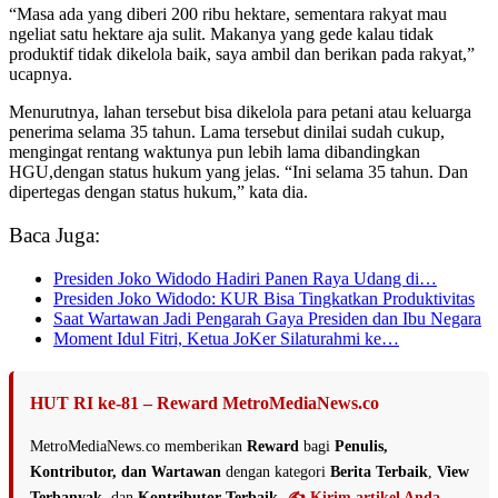
“Masa ada yang diberi 200 ribu hektare, sementara rakyat mau
ngeliat satu hektare aja sulit. Makanya yang gede kalau tidak
produktif tidak dikelola baik, saya ambil dan berikan pada rakyat,”
ucapnya.
Menurutnya, lahan tersebut bisa dikelola para petani atau keluarga
penerima selama 35 tahun. Lama tersebut dinilai sudah cukup,
mengingat rentang waktunya pun lebih lama dibandingkan
HGU,dengan status hukum yang jelas. “Ini selama 35 tahun. Dan
dipertegas dengan status hukum,” kata dia.
Baca Juga:
Presiden Joko Widodo Hadiri Panen Raya Udang di…
Presiden Joko Widodo: KUR Bisa Tingkatkan Produktivitas
Saat Wartawan Jadi Pengarah Gaya Presiden dan Ibu Negara
Moment Idul Fitri, Ketua JoKer Silaturahmi ke…
HUT RI ke-81 – Reward MetroMediaNews.co
MetroMediaNews.co memberikan
Reward
bagi
Penulis,
Kontributor, dan Wartawan
dengan kategori
Berita Terbaik
,
View
Terbanyak
, dan
Kontributor Terbaik
.
✍️ Kirim artikel Anda