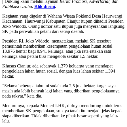
|
Dukung kami melalui layanan
Berita Promosi, Advertorial, dan
Publikasi Usaha
.
Klik di sini
.
Kegiatan yang digelar di Wahana Wisata Pokland Desa Haurwangi
Kecamatan. Haurwangi Kabupaten Cianjur itupun dihadiri Presiden
Joko Widodo. Orang nomor satu itupun juga menyerahkan langsung
SK pada perwakilan petani dari setiap daerah.
Presiden RI, Joko Widodo, mengatakan, melalui SK tersebut
pemerintah memberikan kesempatan pengelolaan hutan sosial
13.976 hentar bagi 8.941 keluarga, atau jika rata-ratakan satu
keluarga atau petani bisa mengelola sekitar 1,5 hektar.
Khusus Cianjur, ada sebanyak 1.379 keluarga yang mendapat
pengelolaan lahan hutan sosial, dengan luas lahan sekitar 1.394
hektar.
“Selama beberapa tahu ini sudah ada 2,5 juta hektar, target saya
masih ada lebih banyak lagi lahan yang diberikan pengelolaannya
pada rakyat,” kata dia.
Menurutnya, kepada Menteri LHK, dirinya mendorong untuk terus
memberikan SK pengelolaan, supaya tanah itu menjadi jelas kepada
siapa diberikan. Tidak diberikan ke pihak besar seperti yang lalu-
lalu.