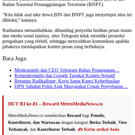
Badan Nasional Penanggulangan Terorisme (BNPT).
“Kita tidak asal take down,BIN dan BNPT juga menyetujui situs ini
diblokir,” katanya.
Rudiantara menambahkan, dibanding penyedia fasilitas pesan instan
dan media sosial lainnya, situs Telegram tidak memiliki prosedur
pengaduan yang efektif, sehingga menyulitkan komunikasi apabila
pihaknya mendapatkan konten pesan yang berbahaya.
Baca Juga:
Menkominfo dan CEO Telegram Bahas Penanganan…
Kemenkominfo dan Google Tangkal Konten Negatif
Berantas Radikalisme, Kerja Sama Kunci Keberhasilan
DPN Sahabat Polisi Ajak Masyarakat Cegah Penyebaran…
HUT RI ke-81 – Reward MetroMediaNews.co
MetroMediaNews.co memberikan
Reward
bagi
Penulis,
Kontributor, dan Wartawan
dengan kategori
Berita Terbaik
,
View
Terbanyak
, dan
Kontributor Terbaik
.
✍️ Kirim artikel Anda