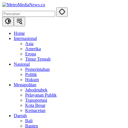
Langsung
ke
konten
Home
Internasional
Asia
Amerika
Eropa
Timur Tengah
Nasional
Pemerintahan
Politik
Hukum
Megapolitan
Jabodetabek
Pelayanan Publik
Transportasi
Kota Besar
Kemacetan
Daerah
Bali
Banten