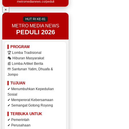
metromedianews.co/peduli
×
HUT RI KE-81
METRO MEDIA NEWS
PEDULI 2026
PROGRAM
🏆 Lomba Tradisional
🎭 Hiburan Masyarakat
📰 Lomba Artikel Berita
🤲 Santunan Yatim, Dhuafa &
Jompo
TUJUAN
✔ Menumbuhkan Kepedulian
Sosial
✔ Mempererat Kebersamaan
✔ Semangat Gotong Royong
TERBUKA UNTUK
✔ Pemerintah
✔ Perusahaan