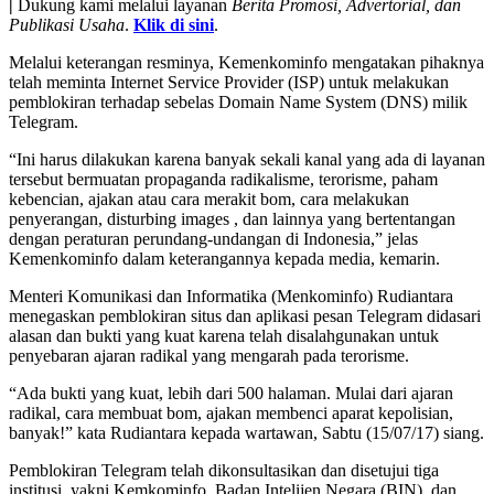
|
Dukung kami melalui layanan
Berita Promosi, Advertorial, dan
Publikasi Usaha
.
Klik di sini
.
Melalui keterangan resminya, Kemenkominfo mengatakan pihaknya
telah meminta Internet Service Provider (ISP) untuk melakukan
pemblokiran terhadap sebelas Domain Name System (DNS) milik
Telegram.
“Ini harus dilakukan karena banyak sekali kanal yang ada di layanan
tersebut bermuatan propaganda radikalisme, terorisme, paham
kebencian, ajakan atau cara merakit bom, cara melakukan
penyerangan, disturbing images , dan lainnya yang bertentangan
dengan peraturan perundang-undangan di Indonesia,” jelas
Kemenkominfo dalam keterangannya kepada media, kemarin.
Menteri Komunikasi dan Informatika (Menkominfo) Rudiantara
menegaskan pemblokiran situs dan aplikasi pesan Telegram didasari
alasan dan bukti yang kuat karena telah disalahgunakan untuk
penyebaran ajaran radikal yang mengarah pada terorisme.
“Ada bukti yang kuat, lebih dari 500 halaman. Mulai dari ajaran
radikal, cara membuat bom, ajakan membenci aparat kepolisian,
banyak!” kata Rudiantara kepada wartawan, Sabtu (15/07/17) siang.
Pemblokiran Telegram telah dikonsultasikan dan disetujui tiga
institusi, yakni Kemkominfo, Badan Intelijen Negara (BIN), dan