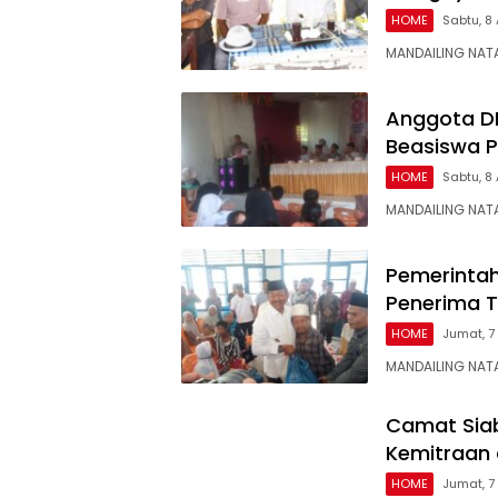
HOME
Sabtu, 8
MANDAILING NATA
Anggota DP
Beasiswa P
HOME
Sabtu, 8
MANDAILING NATA
Pemerintah
Penerima T
HOME
Jumat, 7
MANDAILING NATA
Camat Siab
Kemitraan
HOME
Jumat, 7