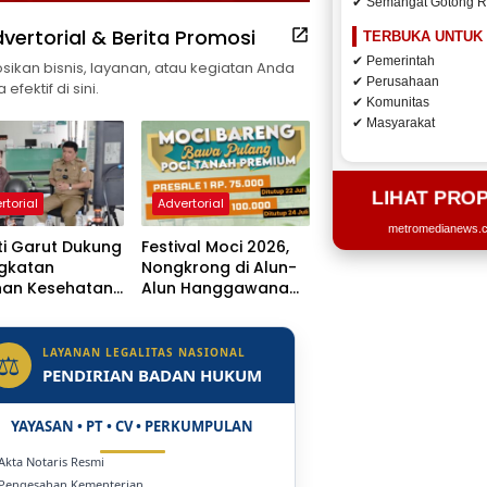
✔ Semangat Gotong 
vertorial & Berita Promosi
TERBUKA UNTUK
✔ Pemerintah
ikan bisnis, layanan, atau kegiatan Anda
✔ Perusahaan
efektif di sini.
✔ Komunitas
✔ Masyarakat
LIHAT PRO
rtorial
Advertorial
metromedianews.co
i Garut Dukung
Festival Moci 2026,
ngkatan
Nongkrong di Alun-
nan Kesehatan,
Alun Hanggawana
 Dr. H.A.
Tegal Sambil “Moci
sulu
Bareng”
getkan Naik
LAYANAN LEGALITAS NASIONAL
⚖
s Jadi Rumah
PENDIRIAN BADAN HUKUM
YAYASAN • PT • CV • PERKUMPULAN
 Akta Notaris Resmi
 Pengesahan Kementerian