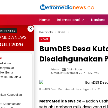
Langsung
ke
konten
Home
Internasional
Nasional
×
UT RI KE-81
Beranda
HOME
 MEDIA NEWS
HOME
ULI 2026
BumDES Desa Kut
Disalahgunakan 
M
adisional
Masyarakat
Admin
2 Min Baca
Jumat, 24 November 2017 - 19:21 WIB
ikel Berita
 Yatim, Dhuafa &
BumDES Desa Kuta Ampel disalahgunakan ?
kan Kepedulian
MetroMediaNews.co –
Badan Usaha
at Kebersamaan
sebuah Lembaga milik desa yang di