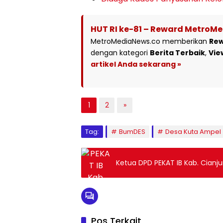
HUT RI ke-81 – Reward MetroM
MetroMediaNews.co memberikan
Re
dengan kategori
Berita Terbaik
,
Vie
artikel Anda sekarang »
1
2
»
Tag:
BumDES
Desa Kuta Ampel
Ketua DPD PEKAT IB Kab. Cianj
Pos Terkait