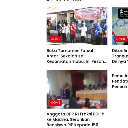
HOME
HOME
Buka Turnamen Futsal
Dikonf
Antar-Sekolah se-
Trannu
Kecamatan Siabu, Ini Pesan
Dirinya
HOME
Camat
15 Agus
Dugaan
Pemerin
Pendata
Penerim
Online
HOME
Anggota DPR RI Fraksi PDI-P
ke Madina, Serahkan
Beasiswa PIP kepada 150