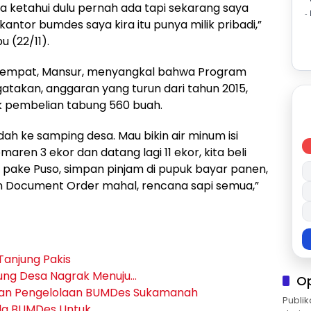
a ketahui dulu pernah ada tapi sekarang saya
-
kantor bumdes saya kira itu punya milik pribadi,”
 (22/11).
setempat, Mansur, menyangkal bahwa Program
ngatakan, anggaran yang turun dari tahun 2015,
k pembelian tabung 560 buah.
ah ke samping desa. Mau bikin air minum isi
emaren 3 ekor dan datang lagi 11 ekor, kita beli
n pake Puso, simpan pinjam di pupuk bayar panen,
kin Document Order mahal, rencana sapi semua,”
Tanjung Pakis
ung Desa Nagrak Menuju…
O
an Pengelolaan BUMDes Sukamanah
Publik
la BUMDes Untuk…