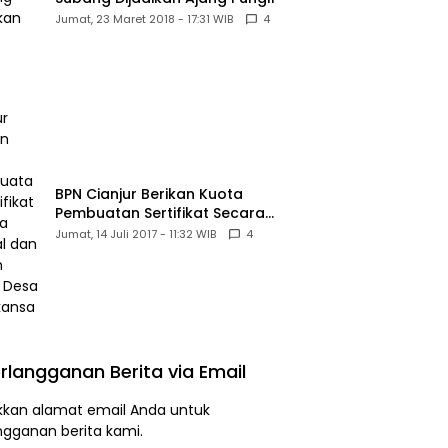
Jumat, 23 Maret 2018 - 17:31 WIB
4
BPN Cianjur Berikan Kuota
Pembuatan Sertifikat Secara
Massal dan Murah Untuk Desa
Jumat, 14 Juli 2017 - 11:32 WIB
4
Babakansari
rlangganan Berita via Email
kan alamat email Anda untuk
ngganan berita kami.