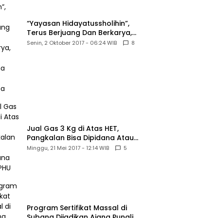
“Yayasan Hidayatussholihin”,
Terus Berjuang Dan Berkarya,
Untuk Agama Dan Bangsa
Senin, 2 Oktober 2017 - 06:24 WIB
8
Jual Gas 3 Kg di Atas HET,
Pangkalan Bisa Dipidana Atau
PHU
Minggu, 21 Mei 2017 - 12:14 WIB
5
Program Sertifikat Massal di
Subang Dijadikan Ajang Pungli