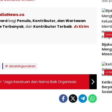
dari p
ediaNews.co
ward
bagi
Penulis, Kontributor, dan Wartawan
w Terbanyak
, dan
Kontributor Terbaik
.
✍️ Kirim
Dak
Bijak
Meng
Masal
Pand
Memb
disalahgunakan
Kelu
HOM
dalam
Islam
ur: “Jaga Kesatuan dan Nama Baik Organisasi
Ketik
Berpi
Sosia