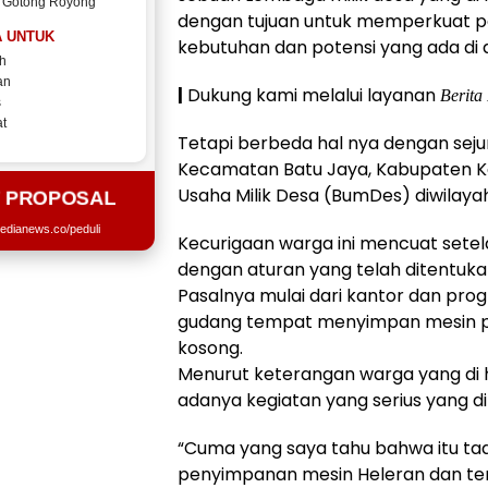
 Gotong Royong
dengan tujuan untuk memperkuat p
 UNTUK
kebutuhan dan potensi yang ada di 
h
an
|
Dukung kami melalui layanan
Berita
s
t
Tetapi berbeda hal nya dengan sej
Kecamatan Batu Jaya, Kabupaten K
Usaha Milik Desa (BumDes) diwilaya
T PROPOSAL
edianews.co/peduli
Kecurigaan warga ini mencuat sete
dengan aturan yang telah ditentuk
Pasalnya mulai dari kantor dan pro
gudang tempat menyimpan mesin peng
kosong.
Menurut keterangan warga yang di 
adanya kegiatan yang serius yang d
“Cuma yang saya tahu bahwa itu ta
penyimpanan mesin Heleran dan te