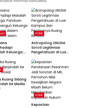
enyebar informasi berkualitas.
wah
HOME
sana
Antropolog UNUSIA
hadapi
Soroti Legitimasi
ah Keluarga:
Pengetahuan di Luar
uan
Kampus dan
angun
Pentingnya Ruang
arga Harmonis
Refleksi
E
 Perspektif
a Ruang Sidang
ndah ke Media
l
HOME
Kepastian