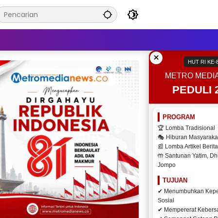
×
HUT RI KE-
METRO MEDI
PEDULI 
PROGRAM
🏆 Lomba Tradisional
🎭 Hiburan Masyaraka
📰 Lomba Artikel Berita
🤲 Santunan Yatim, Dh
Jompo
TUJUAN
✔ Menumbuhkan Kepe
Sosial
✔ Mempererat Keber