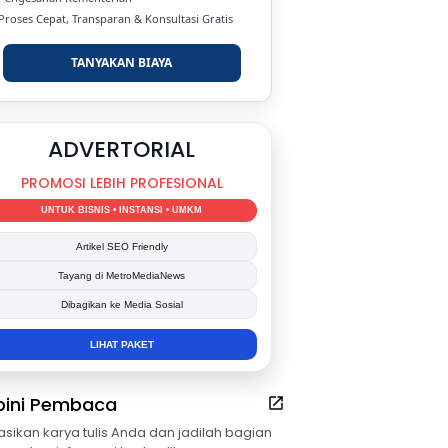
 Proses Cepat, Transparan & Konsultasi Gratis
TANYAKAN BIAYA
DUKUNG KAMI
BERSAMA METROMEDIANEWS.CO
MEDIA INFORMASI TERPERCAYA
Publikasi Kegiatan
Berita Promosi
Tingkatkan Branding Anda
INFO SELENGKAPNYA
pini Pembaca
asikan karya tulis Anda dan jadilah bagian