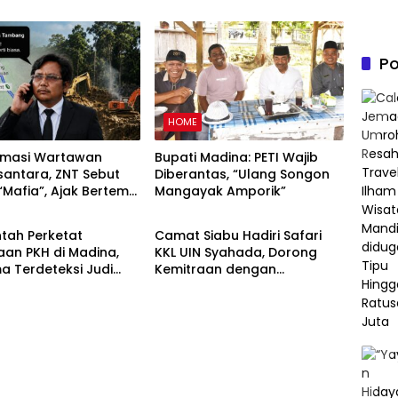
Po
HOME
irmasi Wartawan
Bupati Madina: PETI Wajib
santara, ZNT Sebut
Diberantas, “Ulang Songon
 “Mafia”, Ajak Bertemu
Mangayak Amporik”
HOME
tus untuk Klarifikasi
 PETI
tah Perketat
Camat Siabu Hadiri Safari
an PKH di Madina,
KKL UIN Syahada, Dorong
a Terdeteksi Judi
Kemitraan dengan
 Terancam Dicoret
Pemerintah dan Masyarakat