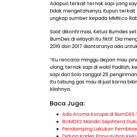
Adapun terkait ternak sapi yang say
tidak mengetahuinya, itupun terkait 
ungkap sumber kepada MMN.co Rabu
Saat dikonfirmasi, Ketua Bumdes 
BumDes di wilayah itu fiktif. Dia me
2016 dan 2017 diantaranya ada untu
“Itu rencana minggu depan mau pind
ulang, ternak sapi di wakil Padilah, k
sapi dari Solo tanggal 25 pengirima
Itu tabung gas mau di jual karna bi
kilahnya.
Baca Juga:
Ada Aroma Korupsi di BumDES 
BUMDES Mandiri Sejahtera Duk
Pendamping Lakukan Pembina
Diduga Kades Panyusuhan Kelo