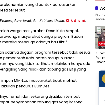
erekonomian yang dibentuk berdasarkan
Ad
desa tersebut.
Promos
secara 
.
Klik di sini
.
 Promosi, Advertorial, dan Publikasi Usaha
umlah warga masyarakat Desa Kuta Ampel,
arawang, masyarakat curiga program Badan
h mereka menduga adanya bau fiktif.
Adve
lah adanya dugaan program tersebut tidak sesuai
Bupat
an pemerintah Kabupaten maupun Pusat.
Peni
Laya
gramnya yang tidak terlihat, melainkan hanya ada
Klinik
giling yang rusak dan tabung gas Elfiji yang
Rotin
Ditar
Statu
himpun MMN.co masyarakat tidak melihat
Sakit
i lakukan pengurus BumDes.
dinya rumah dan sekarang dijadikan tempat
-
mpat penyimpanan tabung gas yang kosong.
-