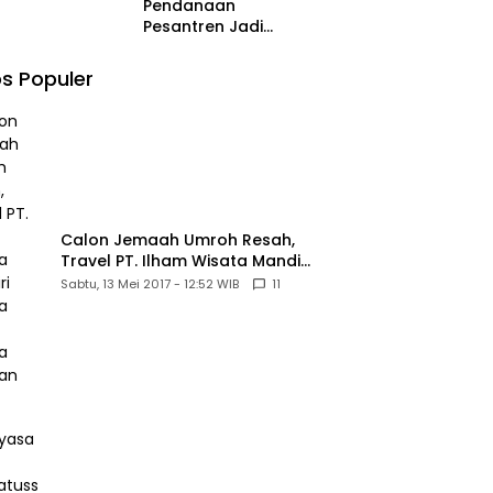
Pendanaan
Pesantren Jadi
Sorotan di MK,
Pemohon Nilai
s Populer
Kewajiban Negara
Masih Belum
Memberikan
Kepastian Hukum
Calon Jemaah Umroh Resah,
Travel PT. Ilham Wisata Mandiri
diduga Tipu Hingga Ratusan
Sabtu, 13 Mei 2017 - 12:52 WIB
11
Juta