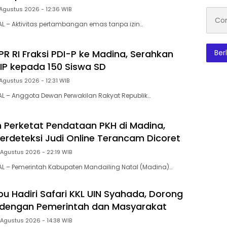
 Agustus 2026 - 12:36 WIB
Conto
emai
L – Aktivitas pertambangan emas tanpa izin…
R RI Fraksi PDI-P ke Madina, Serahkan
Ber
IP kepada 150 Siswa SD
 Agustus 2026 - 12:31 WIB
L – Anggota Dewan Perwakilan Rakyat Republik…
 Perketat Pendataan PKH di Madina,
erdeteksi Judi Online Terancam Dicoret
 Agustus 2026 - 22:19 WIB
L – Pemerintah Kabupaten Mandailing Natal (Madina)…
u Hadiri Safari KKL UIN Syahada, Dorong
 dengan Pemerintah dan Masyarakat
 Agustus 2026 - 14:38 WIB