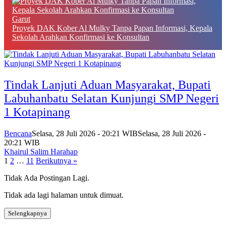
Garut
Proyek DAK Kober Al Mulky Tanpa Papan Informasi, Kepala
Sekolah Arahkan Konfirmasi ke Konsultan
Tindak Lanjuti Aduan Masyarakat, Bupati
Labuhanbatu Selatan Kunjungi SMP Negeri
1 Kotapinang
Bencana
Selasa, 28 Juli 2026 - 20:21 WIB
Selasa, 28 Juli 2026 -
20:21 WIB
Khairul Salim Harahap
Paginasi
1
2
…
11
Berikutnya »
pos
Tidak Ada Postingan Lagi.
Tidak ada lagi halaman untuk dimuat.
Selengkapnya