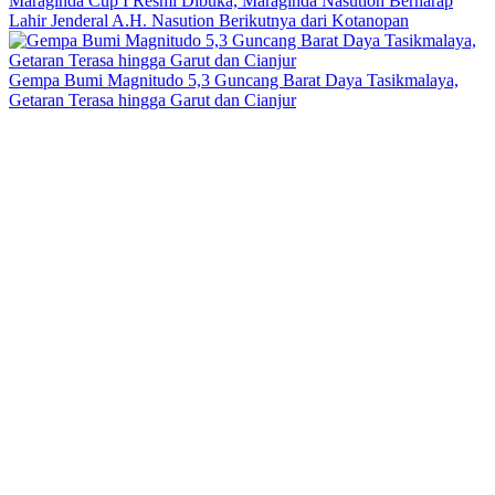
Maraginda Cup I Resmi Dibuka, Maraginda Nasution Berharap
Lahir Jenderal A.H. Nasution Berikutnya dari Kotanopan
Gempa Bumi Magnitudo 5,3 Guncang Barat Daya Tasikmalaya,
Getaran Terasa hingga Garut dan Cianjur