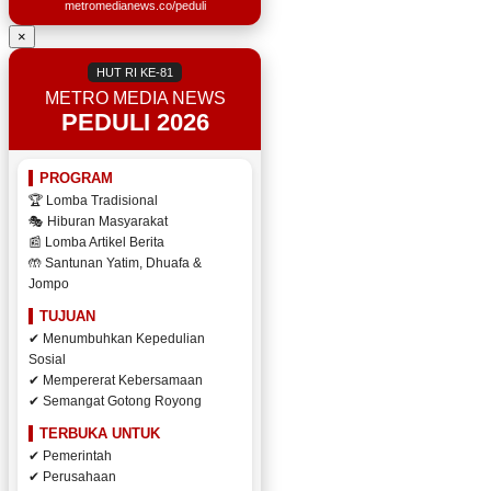
metromedianews.co/peduli
×
HUT RI KE-81
METRO MEDIA NEWS
PEDULI 2026
PROGRAM
🏆 Lomba Tradisional
🎭 Hiburan Masyarakat
📰 Lomba Artikel Berita
🤲 Santunan Yatim, Dhuafa &
Jompo
TUJUAN
✔ Menumbuhkan Kepedulian
Sosial
✔ Mempererat Kebersamaan
✔ Semangat Gotong Royong
TERBUKA UNTUK
✔ Pemerintah
✔ Perusahaan