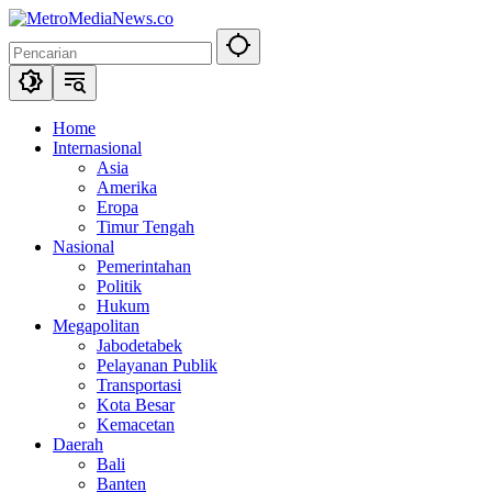
Langsung
ke
konten
Home
Internasional
Asia
Amerika
Eropa
Timur Tengah
Nasional
Pemerintahan
Politik
Hukum
Megapolitan
Jabodetabek
Pelayanan Publik
Transportasi
Kota Besar
Kemacetan
Daerah
Bali
Banten