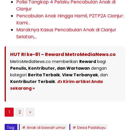
Polisi Tangkap 4 Pelaku Pencabulan Anak di
Cianjur
Pencabulan Anak Hingga Hamil, P2TP2A Cianjur:
Kami…
Maraknya Kasus Pencabulan Anak di Cianjur
Selatan,…
HUT RI ke-81 – Reward MetroMediaNews.co
MetroMediaNews.co memberikan
Reward
bagi
Penulis, Kontributor, dan Wartawan
dengan
kategori
Berita Terbaik
,
View Terbanyak
, dan
Kontributor Terbaik
.
✍️ Kirim artikel Anda
sekarang »
1
2
»
Tag:
Anak di bawah umur
Desa Padaluyu