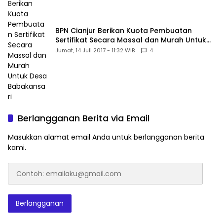
BPN Cianjur Berikan Kuota Pembuatan
Sertifikat Secara Massal dan Murah Untuk
Desa Babakansari
Jumat, 14 Juli 2017 - 11:32 WIB
4
Berlangganan Berita via Email
Masukkan alamat email Anda untuk berlangganan berita
kami.
Contoh:
emailaku@gmail.com
Berlangganan