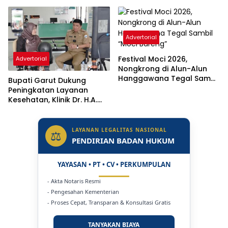
Advertorial
Festival Moci 2026,
Advertorial
Nongkrong di Alun-Alun
Hanggawana Tegal Sambil
Bupati Garut Dukung
“Moci Bareng”
Peningkatan Layanan
Kesehatan, Klinik Dr. H.A.
Rotinsulu Ditargetkan Naik
Status Jadi Rumah Sakit
LAYANAN LEGALITAS NASIONAL
⚖
PENDIRIAN BADAN HUKUM
YAYASAN • PT • CV • PERKUMPULAN
- Akta Notaris Resmi
- Pengesahan Kementerian
- Proses Cepat, Transparan & Konsultasi Gratis
TANYAKAN BIAYA