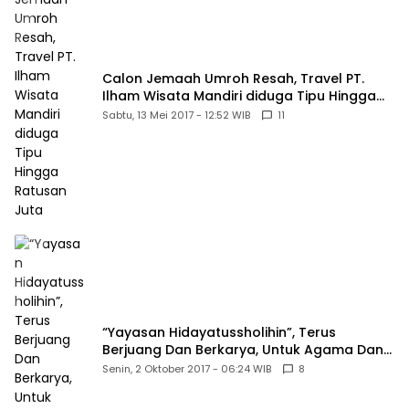
Calon Jemaah Umroh Resah, Travel PT.
Ilham Wisata Mandiri diduga Tipu Hingga
Ratusan Juta
Sabtu, 13 Mei 2017 - 12:52 WIB
11
“Yayasan Hidayatussholihin”, Terus
Berjuang Dan Berkarya, Untuk Agama Dan
Bangsa
Senin, 2 Oktober 2017 - 06:24 WIB
8