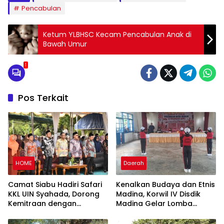
Pencabulan
Ketum YLBHSC Kecam Pencabulan Anak di
Bawah Umur
1
Pos Terkait
HOME
Daerah
Camat Siabu Hadiri Safari
Kenalkan Budaya dan Etnis
KKL UIN Syahada, Dorong
Madina, Korwil IV Disdik
Kemitraan dengan
Madina Gelar Lomba
Pemerintah dan
Senam Etnis di Siabu
Masyarakat