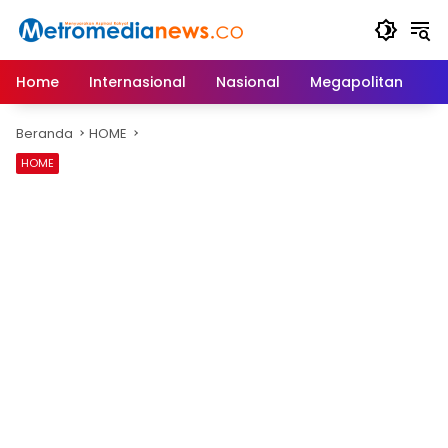
Langsung
ke
konten
Home
Internasional
Nasional
Megapolitan
D
Beranda
HOME
HOME