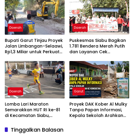
Daerah
Daerah
Bupati Garut Tinjau Proyek
Puskesmas Siabu Bagikan
Jalan Limbangan–Selaawi,
1.781 Bendera Merah Putih
Rp1,3 Miliar untuk Perkuat
dan Layanan Cek
Akses ke Sumedang
Kesehatan Gratis Sambut
HUT RI ke-81
Daerah
Garut
Lomba Lari Maraton
Proyek DAK Kober Al Mulky
Semarakkan HUT RI ke-81
Tanpa Papan Informasi,
di Kecamatan Siabu,
Kepala Sekolah Arahkan
Berikut Daftar Juaranya
Konfirmasi ke Konsultan
Tinggalkan Balasan