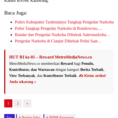
Kantor BNNK Karawang.
Baca Juga:
Polres Kabupaten Tasikmalaya Tangkap Pengedar Narkoba
Polisi Tangkap Pengedar Narkoba di Bondowoso,…
Bandar dan Pengedar Narkoba Dibekuk Satresnarkoba…
Pengedar Narkoba di Cianjur Dibekuk Polisi Saat…
HUT RI ke-81 – Reward MetroMediaNews.co
MetroMediaNews.co memberikan
Reward
bagi
Penulis,
Kontributor, dan Wartawan
dengan kategori
Berita Terbaik
,
View Terbanyak
, dan
Kontributor Terbaik
.
✍️ Kirim artikel
Anda sekarang »
1
2
»
Tag:
Bandar Sabu
BNNK Karawang