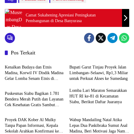
Camat Sukahening Apresiasi Peningkatan
Pembangunan di Desa Banyurasa
Pos Terkait
Daerah
Daerah
Kenalkan Budaya dan Etnis
Bupati Garut Tinjau Proyek Jalan
Madina, Korwil IV Disdik Madina
Limbangan–Selaawi, Rp1,3 Miliar
Gelar Lomba Senam Etnis di
untuk Perkuat Akses ke Sumedang
Daerah
Siabu
Lomba Lari Maraton Semarakkan
Puskesmas Siabu Bagikan 1.781
HUT RI ke-81 di Kecamatan
Bendera Merah Putih dan Layanan
Siabu, Berikut Daftar Juaranya
Cek Kesehatan Gratis Sambut
Garut
HOME
HUT RI ke-81
Proyek DAK Kober Al Mulky
Wabup Mandailing Natal Atika
Tanpa Papan Informasi, Kepala
Lepas Dua Paskibraka Sumut Asal
Sekolah Arahkan Konfirmasi ke
Madina, Beri Motivasi Jaga Nama