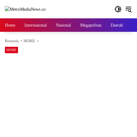
Langsung
ke
konten
Home
Internasional
Nasional
Megapolitan
Daerah
Ga
Beranda
HOME
HOME