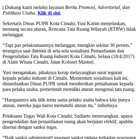
|
Dukung kami melalui layanan
Berita Promosi, Advertorial, dan
Publikasi Usaha
.
Klik di sini
.
Sekretaris Dinas PUPR Kota Cimahi, Yusi Karim menjelaskan,
memang secara aturan, Rencana Tata Ruang Wilayah (RTRW) tidak
melanggar.
“Tapi pas pelaksanaannya melanggar, mungkin sekitar 30 persen,”
terangnya saat ditemui di sela-sela sosialisasi Pemanfaatan dan
Pengendalian Tata Ruang Industri Kota Cimahi, Selasa (18/4/2017)
di Alam Wisata Cimahi, Jalan Kolonel Masturi.
Yusi mengatakan, pihaknya kerap melayangkan surat teguran
kepada pelaku industri di Cimahi. Momentum sosialisasi kali ini,
dimanfaatkan Dinas PUPR untuk memberikan pemahaman kepada
para pelaku usaha, pemerintah memiliki aturan mengenai tata ruang.
“Harapannya ada titik temu sama pelaku usaha bahwa kita punya
aturan, mereka juga harus mematuhi aturan itu,” imbuhnya.
Pelaksana Tugas Wali Kota Cimahi, Sudiarto menerangkan, upaya
pengendalian dan pemanfaatan ruang akan berjalan efektif, apabila
disertai dengan sanksi tegas.
“Baik sanksi administratif maupun sanksi pidana terhadap seseorang