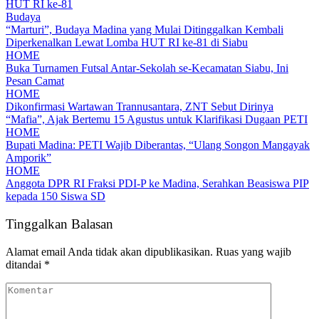
HUT RI ke-81
Budaya
“Marturi”, Budaya Madina yang Mulai Ditinggalkan Kembali
Diperkenalkan Lewat Lomba HUT RI ke-81 di Siabu
HOME
Buka Turnamen Futsal Antar-Sekolah se-Kecamatan Siabu, Ini
Pesan Camat
HOME
Dikonfirmasi Wartawan Trannusantara, ZNT Sebut Dirinya
“Mafia”, Ajak Bertemu 15 Agustus untuk Klarifikasi Dugaan PETI
HOME
Bupati Madina: PETI Wajib Diberantas, “Ulang Songon Mangayak
Amporik”
HOME
Anggota DPR RI Fraksi PDI-P ke Madina, Serahkan Beasiswa PIP
kepada 150 Siswa SD
Tinggalkan Balasan
Alamat email Anda tidak akan dipublikasikan.
Ruas yang wajib
ditandai
*