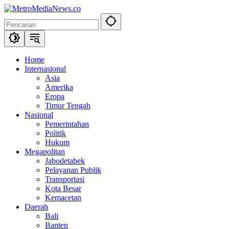
Langsung
ke
konten
Home
Internasional
Asia
Amerika
Eropa
Timur Tengah
Nasional
Pemerintahan
Politik
Hukum
Megapolitan
Jabodetabek
Pelayanan Publik
Transportasi
Kota Besar
Kemacetan
Daerah
Bali
Banten