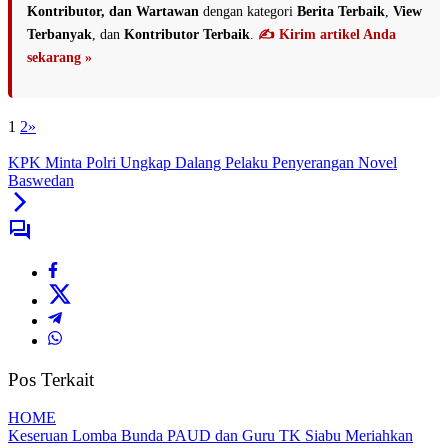
Kontributor, dan Wartawan
dengan kategori
Berita Terbaik
,
View
Terbanyak
, dan
Kontributor Terbaik
.
✍️ Kirim artikel Anda
sekarang »
1
2
»
KPK Minta Polri Ungkap Dalang Pelaku Penyerangan Novel
Baswedan
Pos Terkait
HOME
Keseruan Lomba Bunda PAUD dan Guru TK Siabu Meriahkan