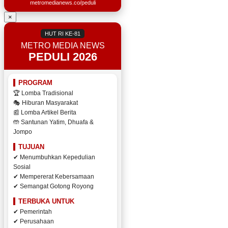
metromedianews.co/peduli
×
HUT RI KE-81
METRO MEDIA NEWS
PEDULI 2026
PROGRAM
🏆 Lomba Tradisional
🎭 Hiburan Masyarakat
📰 Lomba Artikel Berita
🤲 Santunan Yatim, Dhuafa &
Jompo
TUJUAN
✔ Menumbuhkan Kepedulian
Sosial
✔ Mempererat Kebersamaan
✔ Semangat Gotong Royong
TERBUKA UNTUK
✔ Pemerintah
✔ Perusahaan