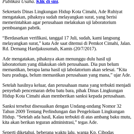
Publikasi Usaha
.
Klik di sini
.
Sekretaris Dinas Lingkungan Hidup Kota Cimahi, Ade Ruhiyat
mengatakan, pihaknya sudah melayangkan surat, yang berisi
memerintahkan agar perusahaan melakukan uji laboratorium
pembuangan pabrik.
“Berdasarkan verifikasi, tanggal 17 Juli, sudah, kami langsung
melayangkan surat,” kata Ade saat ditemui di Pemkot Cimahi, Jalan.
Rd. Demang Hardjakusumah, Kamis (20/7/2017).
Ade mengatakan, pihaknya akan menunggu dulu hasil uji
laboratorium yang dilakukan oleh perusahaan. Dia pun belum
memastikan, berapa lama hasil uji labolatorium akan selesai. ‎“Kita
baru praduga, belum memastikan perusahaan yang mana,” ujar Ade.
Setelah hasilnya keluar, dan perusahaan mana yang terbukti menjadi
penyebab pencemaran debu batu bara, pihak Dinas Lingkungan
Hidup Kota Cimahi akan memberikan sanksi kepada perusahaan.
Sanksi tersebut disesuaikan dengan Undang-undang Nomor 32
Tahun 2009 Tentang Perlindungan dan Pengelolaan Lingkungan
Hidup. “Setelah ada hasil, Kalau terbukti di atas ambang baku mutu,
kita akan berikan teguran administrasi,” tegas Ade.
Seperti diketahui, beberapa waktu lalu, warga Kp. Cibodas