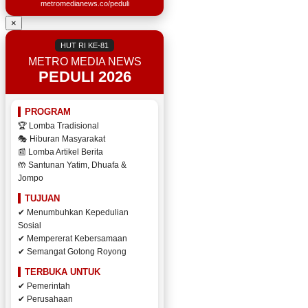
metromedianews.co/peduli
×
HUT RI KE-81
METRO MEDIA NEWS
PEDULI 2026
PROGRAM
🏆 Lomba Tradisional
🎭 Hiburan Masyarakat
📰 Lomba Artikel Berita
🤲 Santunan Yatim, Dhuafa &
Jompo
TUJUAN
✔ Menumbuhkan Kepedulian
Sosial
✔ Mempererat Kebersamaan
✔ Semangat Gotong Royong
TERBUKA UNTUK
✔ Pemerintah
✔ Perusahaan