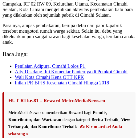
Campaka, RT 02 RW 09, Kelurahan Utama, Kecamatan Cimahi
Selatan, Kota Cimahi mengeluhkan aktivitas pembakaran batu bara
yang dilakukan oleh sejumlah pabrik di Cimahi Selatan.
Pasalnya, ampas pembakaran, berupa debu dari pabrik-pabrik
tersebut mengotori rumah warga sekitar. Selain itu, debu yang
dikeluarkan pun sangat rawan bagi kesehatan warga, terutama anak-
anak.
Baca Juga:
Penilaian Adipura, Cimahi Lolos P1
Atty Disidang, Ini Komentar Panternya di Pemkot Cimahi
Wali Kota Cimahi Kena OTT KPK
Inilah PR BPJS Kesehatan Cimahi Hingga 2018
HUT RI ke-81 – Reward MetroMediaNews.co
MetroMediaNews.co memberikan
Reward
bagi
Penulis,
Kontributor, dan Wartawan
dengan kategori
Berita Terbaik
,
View
Terbanyak
, dan
Kontributor Terbaik
.
✍️ Kirim artikel Anda
sekarang »