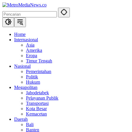
Langsung
ke
konten
Home
Internasional
Asia
Amerika
Eropa
Timur Tengah
Nasional
Pemerintahan
Politik
Hukum
Megapolitan
Jabodetabek
Pelayanan Publik
Transportasi
Kota Besar
Kemacetan
Daerah
Bali
Banten