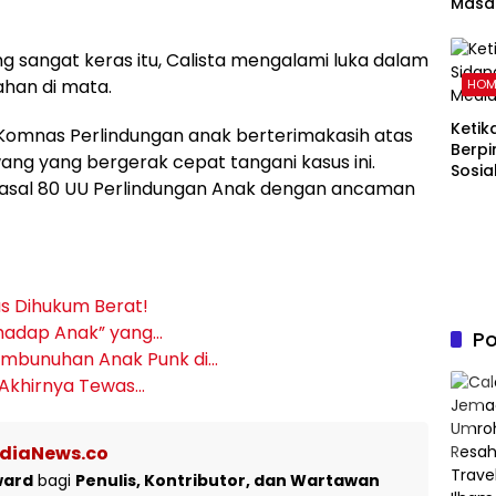
Masal
Pand
Memb
g sangat keras itu, Calista mengalami luka dalam
Kelu
ahan di mata.
HOM
dalam
Islam
Ketik
Komnas Perlindungan anak berterimakasih atas
Berpi
ang yang bergerak cepat tangani kasus ini.
Sosia
 Pasal 80 UU Perlindungan Anak dengan ancaman
us Dihukum Berat!
rhadap Anak” yang…
Po
Pembunuhan Anak Punk di…
 Akhirnya Tewas…
ediaNews.co
ward
bagi
Penulis, Kontributor, dan Wartawan