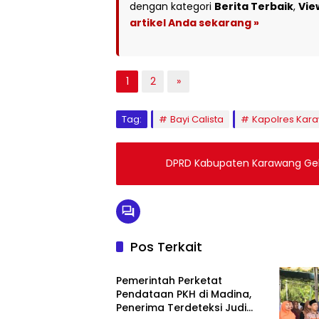
dengan kategori
Berita Terbaik
,
Vie
artikel Anda sekarang »
1
2
»
Tag:
Bayi Calista
Kapolres Kar
DPRD Kabupaten Karawang Gel
Pos Terkait
HOME
Pemerintah Perketat
Pendataan PKH di Madina,
Penerima Terdeteksi Judi