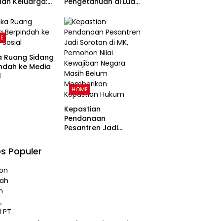
ah Keluarga:
Pengetahuan di Luar
uan
Kampus dan
angun
Pentingnya Ruang
arga Harmonis
Refleksi
E
 Perspektif
a Ruang Sidang
ndah ke Media
l
HOME
Kepastian
Pendanaan
Pesantren Jadi
Sorotan di MK,
Pemohon Nilai
s Populer
Kewajiban Negara
Masih Belum
Memberikan
Kepastian Hukum