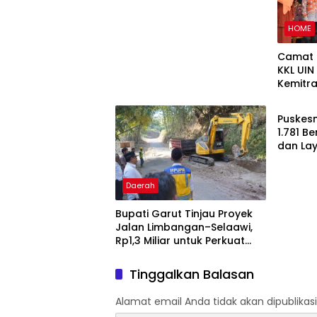
Online Terancam Dicoret
HOME
Camat S
KKL UI
Kemitr
Daera
Pemeri
Puskes
1.781 B
dan La
Gratis 
Daerah
Bupati Garut Tinjau Proyek
Jalan Limbangan–Selaawi,
Rp1,3 Miliar untuk Perkuat
Akses ke Sumedang
Tinggalkan Balasan
Alamat email Anda tidak akan dipublikasi