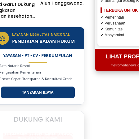
✔ Semangat Gotong 
Alun Hanggawana
i Garut Dukung
Tegal Sambil “Moci
ngkatan
TERBUKA UNTUK
Bareng”
nan Kesehatan,
✔ Pemerintah
 Dr. H.A.
✔ Perusahaan
sulu
✔ Komunitas
getkan Naik
LAYANAN LEGALITAS NASIONAL
⚖
✔ Masyarakat
s Jadi Rumah
PENDIRIAN BADAN HUKUM
YAYASAN • PT • CV • PERKUMPULAN
LIHAT PRO
 Akta Notaris Resmi
metromedianews.co
 Pengesahan Kementerian
 Proses Cepat, Transparan & Konsultasi Gratis
TANYAKAN BIAYA
DUKUNG KAMI
BERSAMA METROMEDIANEWS.CO
MEDIA INFORMASI TERPERCAYA