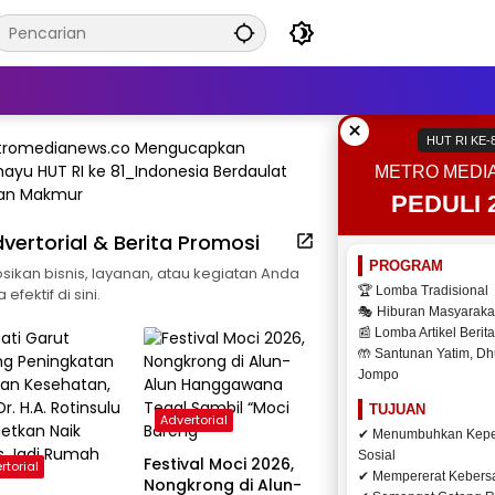
×
HUT RI KE-
METRO MEDI
PEDULI 
vertorial & Berita Promosi
PROGRAM
ikan bisnis, layanan, atau kegiatan Anda
🏆 Lomba Tradisional
efektif di sini.
🎭 Hiburan Masyaraka
📰 Lomba Artikel Berita
🤲 Santunan Yatim, Dh
Jompo
TUJUAN
Advertorial
✔ Menumbuhkan Kepe
Sosial
Festival Moci 2026,
rtorial
✔ Mempererat Keber
Nongkrong di Alun-