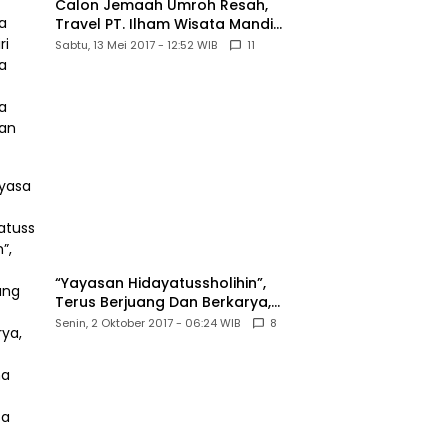
Calon Jemaah Umroh Resah,
Travel PT. Ilham Wisata Mandiri
diduga Tipu Hingga Ratusan
Sabtu, 13 Mei 2017 - 12:52 WIB
11
Juta
“Yayasan Hidayatussholihin”,
Terus Berjuang Dan Berkarya,
Untuk Agama Dan Bangsa
Senin, 2 Oktober 2017 - 06:24 WIB
8