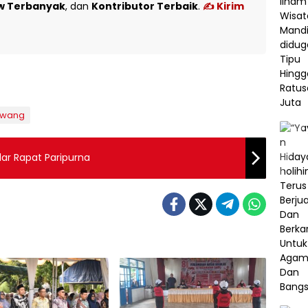
w Terbanyak
, dan
Kontributor Terbaik
.
✍️ Kirim
awang
ar Rapat Paripurna