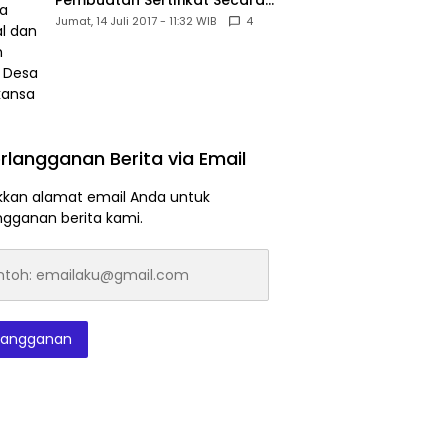
Pembuatan Sertifikat Secara
Massal dan Murah Untuk Desa
Jumat, 14 Juli 2017 - 11:32 WIB
4
Babakansari
rlangganan Berita via Email
kan alamat email Anda untuk
ngganan berita kami.
h:
laku@gmail.com
langganan