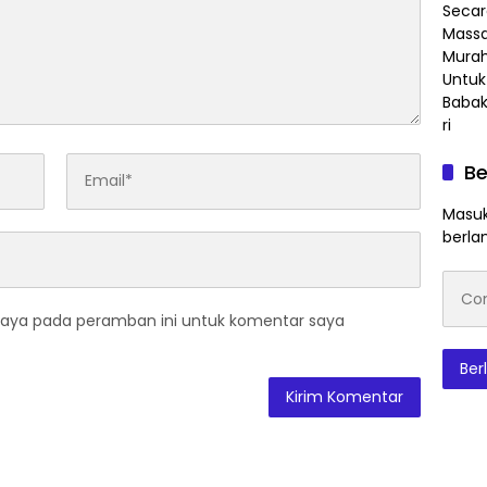
Be
Masuk
berla
Conto
emai
saya pada peramban ini untuk komentar saya
Ber