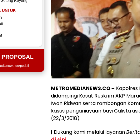
 Gotong Royong
 UNTUK
h
an
s
t
T PROPOSAL
edianews.co/peduli
METROMEDIANEWS.CO –
Kapolres 
didampingi Kasat Reskrim AKP Mar
Iwan Ridwan serta rombongan Komn
kasus penganiayaan bayi Calista usi
(22/3/2018).
|
Dukung kami melalui layanan
Berit
di sini
.