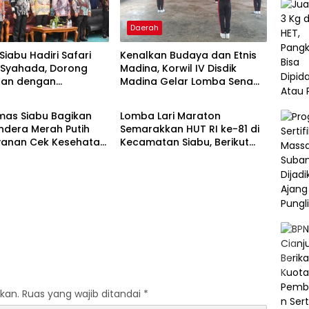
Daerah
iabu Hadiri Safari
Kenalkan Budaya dan Etnis
N Syahada, Dorong
Madina, Korwil IV Disdik
aan dengan
Madina Gelar Lomba Senam
h
Daerah
ntah dan Masyarakat
Etnis di Siabu
mas Siabu Bagikan
Lomba Lari Maraton
endera Merah Putih
Semarakkan HUT RI ke-81 di
yanan Cek Kesehatan
Kecamatan Siabu, Berikut
Sambut HUT RI ke-81
Daftar Juaranya
kan.
Ruas yang wajib ditandai
*