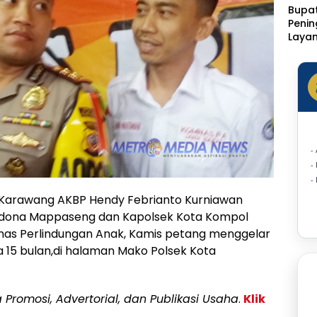
Bupat
Peni
Laya
Klinik
Rotin
Ditar
Statu
Sakit
-
-
-
Karawang AKBP Hendy Febrianto Kurniawan
adona Mappaseng dan Kapolsek Kota Kompol
as Perlindungan Anak, Kamis petang menggelar
a 15 bulan,di halaman Mako Polsek Kota
a Promosi, Advertorial, dan Publikasi Usaha
.
Klik