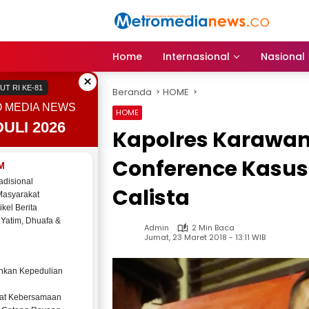
Langsung
ke
konten
Home
Internasional
Nasional
×
UT RI KE-81
Beranda
HOME
 MEDIA NEWS
HOME
ULI 2026
Kapolres Karawan
Conference Kasus
M
adisional
Calista
Masyarakat
ikel Berita
 Yatim, Dhuafa &
Admin
2 Min Baca
Jumat, 23 Maret 2018 - 13:11 WIB
kan Kepedulian
at Kebersamaan