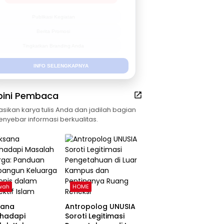
Publikasi Kegiatan
Berita Promosi
Tingkatkan Branding Anda
INFO SELENGKAPNYA
pini Pembaca
asikan karya tulis Anda dan jadilah bagian
enyebar informasi berkualitas.
wah
HOME
sana
Antropolog UNUSIA
hadapi
Soroti Legitimasi