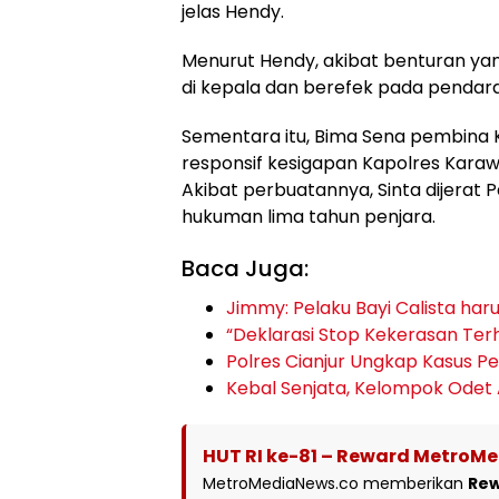
jelas Hendy.
Menurut Hendy, akibat benturan yan
di kepala dan berefek pada pendar
Sementara itu, Bima Sena pembina 
responsif kesigapan Kapolres Karaw
Akibat perbuatannya, Sinta dijerat
hukuman lima tahun penjara.
Baca Juga:
Jimmy: Pelaku Bayi Calista har
“Deklarasi Stop Kekerasan Te
Polres Cianjur Ungkap Kasus 
Kebal Senjata, Kelompok Odet
HUT RI ke-81 – Reward MetroM
MetroMediaNews.co memberikan
Re