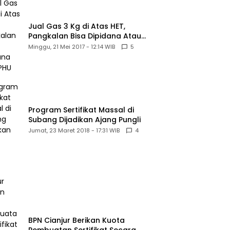
Jual Gas 3 Kg di Atas HET,
Pangkalan Bisa Dipidana Atau
PHU
Minggu, 21 Mei 2017 - 12:14 WIB
5
Program Sertifikat Massal di
Subang Dijadikan Ajang Pungli
Jumat, 23 Maret 2018 - 17:31 WIB
4
BPN Cianjur Berikan Kuota