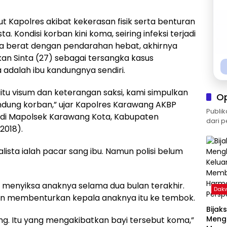
t Kapolres akibat kekerasan fisik serta benturan
a. Kondisi korban kini koma, seiring infeksi terjadi
a berat dengan pendarahan hebat, akhirnya
an Sinta (27) sebagai tersangka kasus
 adalah ibu kandungnya sendiri.
aitu visum dan keterangan saksi, kami simpulkan
O
ndung korban,” ujar Kapolres Karawang AKBP
Publik
 di Mapolsek Karawang Kota, Kabupaten
dari p
2018).
lista ialah pacar sang ibu. Namun polisi belum
menyiksa anaknya selama dua bulan terakhir.
Dak
an membenturkan kepala anaknya itu ke tembok.
Bijak
Meng
ing. Itu yang mengakibatkan bayi tersebut koma,”