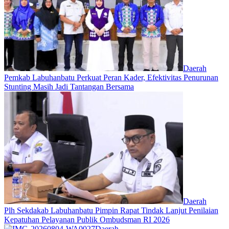
Daerah
Pemkab Labuhanbatu Perkuat Peran Kader, Efektivitas Penurunan
Stunting Masih Jadi Tantangan Bersama
Daerah
Plh Sekdakab Labuhanbatu Pimpin Rapat Tindak Lanjut Penilaian
Kepatuhan Pelayanan Publik Ombudsman RI 2026
Daerah