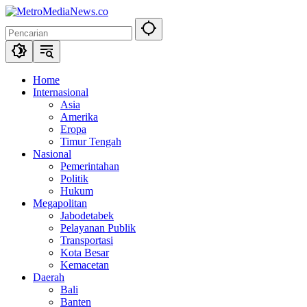
Langsung
ke
konten
Home
Internasional
Asia
Amerika
Eropa
Timur Tengah
Nasional
Pemerintahan
Politik
Hukum
Megapolitan
Jabodetabek
Pelayanan Publik
Transportasi
Kota Besar
Kemacetan
Daerah
Bali
Banten