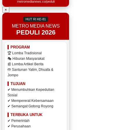
metromedianews.co/peduli
×
HUT RI KE-81
METRO MEDIA NEWS
PEDULI 2026
PROGRAM
🏆 Lomba Tradisional
🎭 Hiburan Masyarakat
📰 Lomba Artikel Berita
🤲 Santunan Yatim, Dhuafa &
Jompo
TUJUAN
✔ Menumbuhkan Kepedulian
Sosial
✔ Mempererat Kebersamaan
✔ Semangat Gotong Royong
TERBUKA UNTUK
✔ Pemerintah
✔ Perusahaan