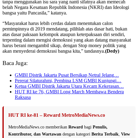
tanpa menggunakan isu sara yang nanti sifatnya akan memecah
belah Negara Kesatuan Republik Indonesia (NKRI) dan Ideologi
bangsa yaitu Pancasila,” katanya.
“Masyarakat harus lebih cerdas dalam menentukan calon
pemimpinnya di 2019 mendatang, pilihlah atas dasar hati, bukan
atas dasar paksaan kelompok ataupun keterpaksaan diri sendiri,
terpenting dalam mengisi demokrasi yang akan datang masyarakat
harus berani mengambil sikap, dengan Stop money politik yang
akan menyederai demokrasi bangsa kita,” tandasnya.
(Dedy)
Baca Juga:
GMBI Distrik Jakarta Pusat Bersikap Netral Jelang…
Pererat Silaturahmi, Pembina LSM GMBI Kunjungi…
Ketua GMBI Distrik Jakarta Utara Kecam Kekerasan…
HUT RI ke 76, GMBI Long March Membawa Bendera
Raksasa
HUT RI ke-81 – Reward MetroMediaNews.co
MetroMediaNews.co memberikan
Reward
bagi
Penulis,
Kontributor, dan Wartawan
dengan kategori
Berita Terbaik
,
View