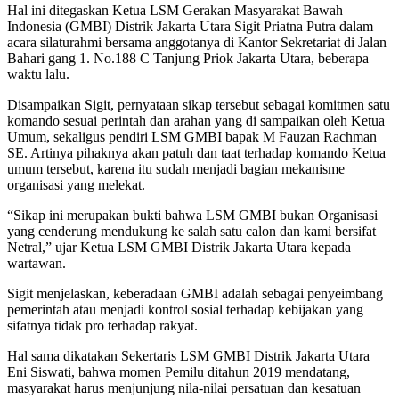
Hal ini ditegaskan Ketua LSM Gerakan Masyarakat Bawah
Indonesia (GMBI) Distrik Jakarta Utara Sigit Priatna Putra dalam
acara silaturahmi bersama anggotanya di Kantor Sekretariat di Jalan
Bahari gang 1. No.188 C Tanjung Priok Jakarta Utara, beberapa
waktu lalu.
Disampaikan Sigit, pernyataan sikap tersebut sebagai komitmen satu
komando sesuai perintah dan arahan yang di sampaikan oleh Ketua
Umum, sekaligus pendiri LSM GMBI bapak M Fauzan Rachman
SE. Artinya pihaknya akan patuh dan taat terhadap komando Ketua
umum tersebut, karena itu sudah menjadi bagian mekanisme
organisasi yang melekat.
“Sikap ini merupakan bukti bahwa LSM GMBI bukan Organisasi
yang cenderung mendukung ke salah satu calon dan kami bersifat
Netral,” ujar Ketua LSM GMBI Distrik Jakarta Utara kepada
wartawan.
Sigit menjelaskan, keberadaan GMBI adalah sebagai penyeimbang
pemerintah atau menjadi kontrol sosial terhadap kebijakan yang
sifatnya tidak pro terhadap rakyat.
Hal sama dikatakan Sekertaris LSM GMBI Distrik Jakarta Utara
Eni Siswati, bahwa momen Pemilu ditahun 2019 mendatang,
masyarakat harus menjunjung nila-nilai persatuan dan kesatuan