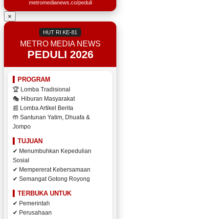
metromedianews.co/peduli
×
HUT RI KE-81
METRO MEDIA NEWS
PEDULI 2026
PROGRAM
🏆 Lomba Tradisional
🎭 Hiburan Masyarakat
📰 Lomba Artikel Berita
🤲 Santunan Yatim, Dhuafa &
Jompo
TUJUAN
✔ Menumbuhkan Kepedulian
Sosial
✔ Mempererat Kebersamaan
✔ Semangat Gotong Royong
TERBUKA UNTUK
✔ Pemerintah
✔ Perusahaan