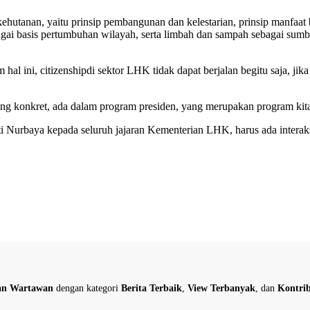
ehutanan, yaitu prinsip pembangunan dan kelestarian, prinsip manfaat
i basis pertumbuhan wilayah, serta limbah dan sampah sebagai sumber
m hal ini, citizenshipdi sektor LHK tidak dapat berjalan begitu saja, ji
ling konkret, ada dalam program presiden, yang merupakan program kit
ti Nurbaya kepada seluruh jajaran Kementerian LHK, harus ada intera
dan Wartawan
dengan kategori
Berita Terbaik
,
View Terbanyak
, dan
Kontrib