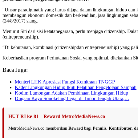
“Unsur paradigmatik yang harus dijaga dalam lingkungan hidup dan k
membangun ekonomi domestik dan berkeadilan, jasa lingkungan sebaga
(24/8/2017) siang.
Menurut Siti dari sisi ketatanegaraan, perlu menjaga citizenship. Dala
(entrepreneurship).
“Di kehutanan, kombinasi (citizenshipdan entrepreneurship) yang pa
Keberhasilan program Perhutanan Sosial yang optimal, ditekankan Si
Baca Juga:
Menteri LHK Apresiasi Fungsi Kemitraan TNGGP
Kader Lingkungan Hidup Ikuti Pelatihan Pengelolaan Sampah
Kodim Lamongan Adakan Pembinaan Lingkungan Hidup
Dugaan Kayu Sonokeling Ilegal di Timor Tengah Utara,…
HUT RI ke-81 – Reward MetroMediaNews.co
MetroMediaNews.co memberikan
Reward
bagi
Penulis, Kontributor, 