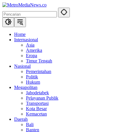
Langsung
ke
konten
Home
Internasional
Asia
Amerika
Eropa
Timur Tengah
Nasional
Pemerintahan
Politik
Hukum
Megapolitan
Jabodetabek
Pelayanan Publik
Transportasi
Kota Besar
Kemacetan
Daerah
Bali
Banten