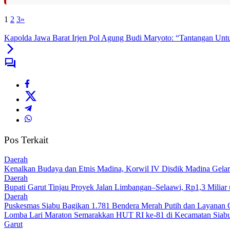
1
2
3
»
Kapolda Jawa Barat Irjen Pol Agung Budi Maryoto: “Tantangan Unt
Pos Terkait
Daerah
Kenalkan Budaya dan Etnis Madina, Korwil IV Disdik Madina Gelar
Daerah
Bupati Garut Tinjau Proyek Jalan Limbangan–Selaawi, Rp1,3 Miliar
Daerah
Puskesmas Siabu Bagikan 1.781 Bendera Merah Putih dan Layanan 
Lomba Lari Maraton Semarakkan HUT RI ke-81 di Kecamatan Siabu,
Garut