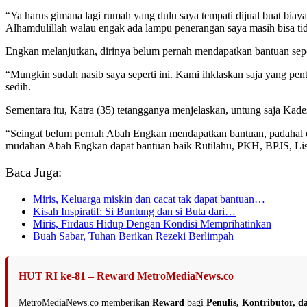
“Ya harus gimana lagi rumah yang dulu saya tempati dijual buat bia
Alhamdulillah walau engak ada lampu penerangan saya masih bisa ti
Engkan melanjutkan, dirinya belum pernah mendapatkan bantuan sep
“Mungkin sudah nasib saya seperti ini. Kami ihklaskan saja yang pe
sedih.
Sementara itu, Katra (35) tetangganya menjelaskan, untung saja Ka
“Seingat belum pernah Abah Engkan mendapatkan bantuan, padahal dir
mudahan Abah Engkan dapat bantuan baik Rutilahu, PKH, BPJS, Listr
Baca Juga:
Miris, Keluarga miskin dan cacat tak dapat bantuan…
Kisah Inspiratif: Si Buntung dan si Buta dari…
Miris, Firdaus Hidup Dengan Kondisi Memprihatinkan
Buah Sabar, Tuhan Berikan Rezeki Berlimpah
HUT RI ke-81 – Reward MetroMediaNews.co
MetroMediaNews.co memberikan
Reward
bagi
Penulis, Kontributor, 