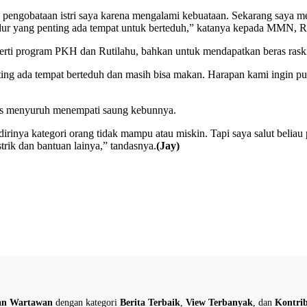
ya pengobataan istri saya karena mengalami kebuataan. Sekarang saya 
dur yang penting ada tempat untuk berteduh,” katanya kepada MMN, R
erti program PKH dan Rutilahu, bahkan untuk mendapatkan beras raski
nting ada tempat berteduh dan masih bisa makan. Harapan kami ingin pu
des menyuruh menempati saung kebunnya.
inya kategori orang tidak mampu atau miskin. Tapi saya salut beliau 
ik dan bantuan lainya,” tandasnya.
(Jay)
dan Wartawan
dengan kategori
Berita Terbaik
,
View Terbanyak
, dan
Kontrib