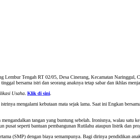
Lembur Tengah RT 02/05, Desa Cinerang, Kecamatan Naringgul, Cian
nggal bersama istri dan seorang anaknya tetap sabar dan ikhlas menj
likasi Usaha
.
Klik di sini
.
istrinya mengalami kebutaan mata sejak lama. Saat ini Engkan bersama
mengandalkan tangan yang buntung sebelah. Ironisnya, walau satu kelu
un pusat seperti bantuan pembangunan Rutilahu ataupun listrik dan p
rtama (SMP) dengan biaya semampunya. Bagi dirinya pendidikan anak