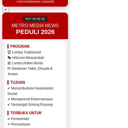
metromedianews.co/peduli
×
HUT RI KE-81
METRO MEDIA NEWS
PEDULI 2026
PROGRAM
🏆 Lomba Tradisional
🎭 Hiburan Masyarakat
📰 Lomba Artikel Berita
🤲 Santunan Yatim, Dhuafa &
Jompo
TUJUAN
✔ Menumbuhkan Kepedulian
Sosial
✔ Mempererat Kebersamaan
✔ Semangat Gotong Royong
TERBUKA UNTUK
✔ Pemerintah
✔ Perusahaan