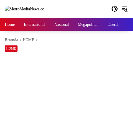
Langsung
ke
konten
Home
Internasional
Nasional
Megapolitan
Daerah
Ga
Beranda
HOME
HOME