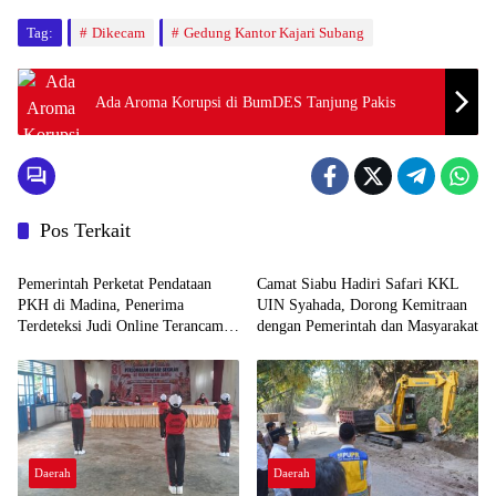
Tag:
Dikecam
Gedung Kantor Kajari Subang
Ada Aroma Korupsi di BumDES Tanjung Pakis
Pos Terkait
HOME
HOME
Pemerintah Perketat Pendataan
Camat Siabu Hadiri Safari KKL
PKH di Madina, Penerima
UIN Syahada, Dorong Kemitraan
Terdeteksi Judi Online Terancam
dengan Pemerintah dan Masyarakat
Dicoret
Daerah
Daerah