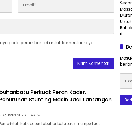
saya pada peramban ini untuk komentar saya
Be
Masuk
berla
Conto
emai
uhanbatu Perkuat Peran Kader,
s Penurunan Stunting Masih Jadi Tantangan
Ber
7 Agustus 2026 - 14:41 WIB
Pemerintah Kabupaten Labuhanbatu terus memperkuat