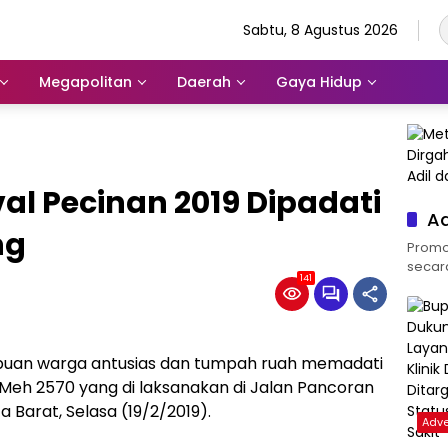
Sabtu, 8 Agustus 2026
Megapolitan
Daerah
Gaya Hidup
l Pecinan 2019 Dipadati
Ad
ng
Promos
secara 
141
buan warga antusias dan tumpah ruah memadati
 Meh 2570 yang di laksanakan di Jalan Pancoran
 Barat, Selasa (19/2/2019).
Adve