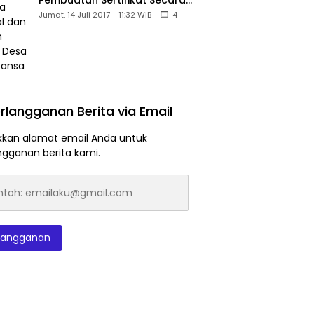
Pembuatan Sertifikat Secara
Massal dan Murah Untuk Desa
Jumat, 14 Juli 2017 - 11:32 WIB
4
Babakansari
rlangganan Berita via Email
kan alamat email Anda untuk
ngganan berita kami.
h:
laku@gmail.com
langganan