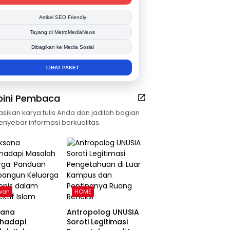
Publikasi Kegiatan
Berita Promosi
Tingkatkan Branding Anda
INFO SELENGKAPNYA
pini Pembaca
asikan karya tulis Anda dan jadilah bagian
enyebar informasi berkualitas.
wah
HOME
sana
Antropolog UNUSIA
hadapi
Soroti Legitimasi