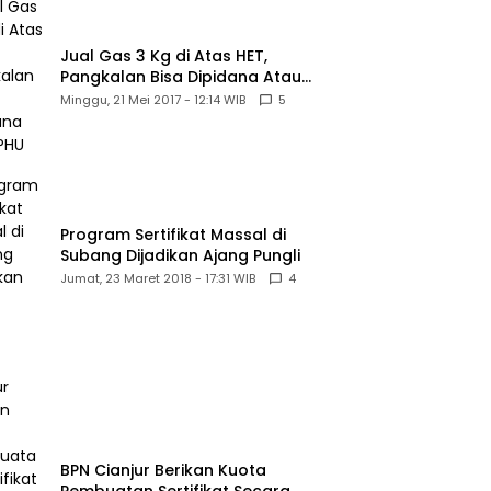
Jual Gas 3 Kg di Atas HET,
Pangkalan Bisa Dipidana Atau
PHU
Minggu, 21 Mei 2017 - 12:14 WIB
5
Program Sertifikat Massal di
Subang Dijadikan Ajang Pungli
Jumat, 23 Maret 2018 - 17:31 WIB
4
BPN Cianjur Berikan Kuota