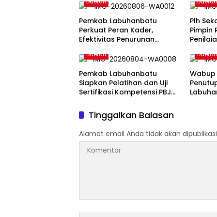
Daerah
Daera
Pemkab Labuhanbatu
Plh Se
Perkuat Peran Kader,
Pimpin 
Efektivitas Penurunan
Penilai
Stunting Masih Jadi
Pelayan
Daerah
Daera
Tantangan Bersama
Ombuds
Pemkab Labuhanbatu
Wabup 
Siapkan Pelatihan dan Uji
Penutu
Sertifikasi Kompetensi PBJ
Labuhan
bagi 120 ASN
Lomba 
Tinggalkan Balasan
Alamat email Anda tidak akan dipublikasi