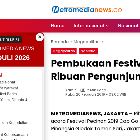
Langsung
ke
konten
Home
Internasional
Nasional
×
UT RI KE-81
Beranda
Megapolitan
 MEDIA NEWS
Megapolitan
Nasional
ULI 2026
Pembukaan Festiva
Ribuan Pengunju
M
adisional
Masyarakat
Admin
2 Min Baca
Rabu, 20 Februari 2019 - 09:02 WIB
ikel Berita
 Yatim, Dhuafa &
METROMEDIANEWS, JAKARTA –
Ri
acara Festival Pecinan 2019 Cap Go
kan Kepedulian
Pinangsia Glodok Taman Sari, Jakarta
at Kebersamaan