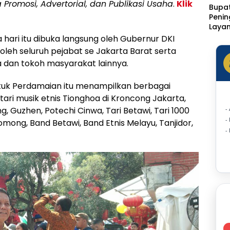
a Promosi, Advertorial, dan Publikasi Usaha
.
Klik
Bupat
Peni
Laya
Klinik
hari itu dibuka langsung oleh Gubernur DKI
Rotin
 oleh seluruh pejabat se Jakarta Barat serta
Ditar
dan tokoh masyarakat lainnya.
Statu
Sakit
uk Perdamaian itu menampilkan berbagai
tari musik etnis Tionghoa di Kroncong Jakarta,
g, Guzhen, Potechi Cinwa, Tari Betawi, Tari 1000
-
-
ng, Band Betawi, Band Etnis Melayu, Tanjidor,
-