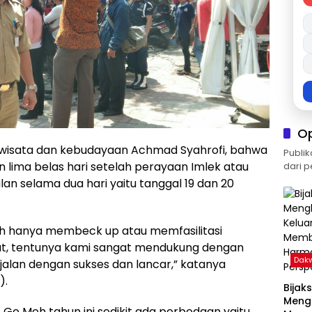
O
iwisata dan kebudayaan Achmad Syahrofi, bahwa
Publik
an lima belas hari setelah perayaan Imlek atau
dari p
lan selama dua hari yaitu tanggal 19 dan 20
h hanya membeck up atau memfasilitasi
at, tentunya kami sangat mendukung dengan
Dak
rjalan dengan sukses dan lancar,” katanya
).
Bijak
Meng
Go Meh tahun ini sedikit ada perbedaan yaitu