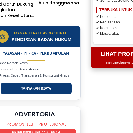
✔ Semangat Gotong 
Alun Hanggawana
i Garut Dukung
Tegal Sambil “Moci
ngkatan
TERBUKA UNTUK
Bareng”
nan Kesehatan,
✔ Pemerintah
 Dr. H.A.
✔ Perusahaan
sulu
✔ Komunitas
getkan Naik
LAYANAN LEGALITAS NASIONAL
⚖
✔ Masyarakat
s Jadi Rumah
PENDIRIAN BADAN HUKUM
YAYASAN • PT • CV • PERKUMPULAN
LIHAT PRO
 Akta Notaris Resmi
metromedianews.co
 Pengesahan Kementerian
 Proses Cepat, Transparan & Konsultasi Gratis
TANYAKAN BIAYA
DUKUNG KAMI
BERSAMA METROMEDIANEWS.CO
MEDIA INFORMASI TERPERCAYA