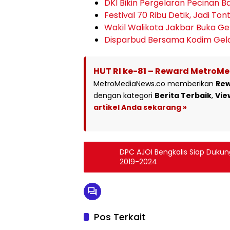
DKI Bikin Pergelaran Pecinan B
Festival 70 Ribu Detik, Jadi T
Wakil Walikota Jakbar Buka G
Disparbud Bersama Kodim Gela
HUT RI ke-81 – Reward MetroM
MetroMediaNews.co memberikan
Re
dengan kategori
Berita Terbaik
,
Vie
artikel Anda sekarang »
DPC AJOI Bengkalis Siap Duku
2019-2024
Pos Terkait