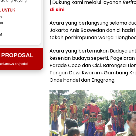
 Gotong Royong
|
Dukung kami melalui layanan
Berit
di sini
.
 UNTUK
h
Acara yang berlangsung selama dua 
an
s
Jakarta Anis Baswedan dan di hadiri
t
tokoh perhimpunan warga Tionghoa 
Acara yang bertemakan Budaya unt
T PROPOSAL
kesenian budaya seperti, Pagelaran 
edianews.co/peduli
Parade Coco dan Cici, Barongsai Lion
Tangan Dewi Kwan im, Gambang Kromo
Ondel-ondel dan Enggrang.