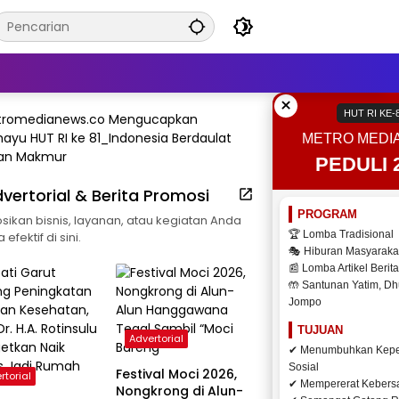
×
HUT RI KE-
METRO MEDI
PEDULI 
vertorial & Berita Promosi
PROGRAM
ikan bisnis, layanan, atau kegiatan Anda
🏆 Lomba Tradisional
efektif di sini.
🎭 Hiburan Masyaraka
📰 Lomba Artikel Berita
🤲 Santunan Yatim, Dh
Jompo
TUJUAN
Advertorial
✔ Menumbuhkan Kepe
Sosial
Festival Moci 2026,
rtorial
✔ Mempererat Keber
Nongkrong di Alun-