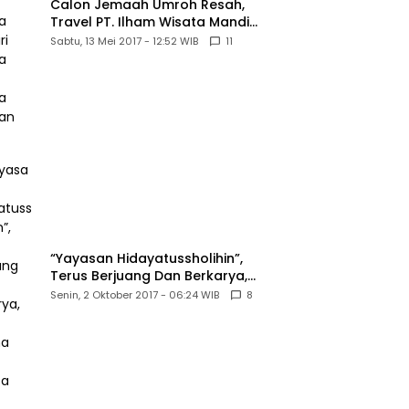
Calon Jemaah Umroh Resah,
Travel PT. Ilham Wisata Mandiri
diduga Tipu Hingga Ratusan
Sabtu, 13 Mei 2017 - 12:52 WIB
11
Juta
“Yayasan Hidayatussholihin”,
Terus Berjuang Dan Berkarya,
Untuk Agama Dan Bangsa
Senin, 2 Oktober 2017 - 06:24 WIB
8