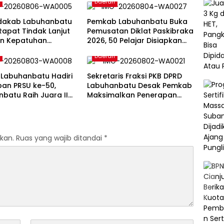
h
Daerah
kdakab Labuhanbatu
Pemkab Labuhanbatu Buka
Rapat Tindak Lanjut
Pemusatan Diklat Paskibraka
an Kepatuhan
2026, 50 Pelajar Disiapkan
an Publik
Kibarkan Merah Putih
h
Daerah
man RI 2026
Labuhanbatu Hadiri
Sekretaris Fraksi PKB DPRD
pan PRSU ke-50,
Labuhanbatu Desak Pemkab
batu Raih Juara II
Maksimalkan Penerapan
Film Pendek
Perda Pembatasan Truk
Bertonase Besar
kan.
Ruas yang wajib ditandai
*