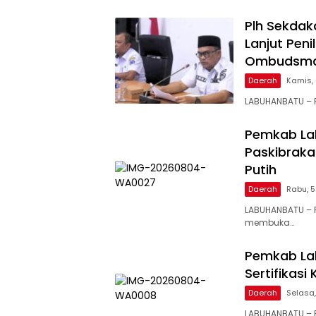
Plh Sekdak
Lanjut Pen
Ombudsman
Daerah
Kamis, 
LABUHANBATU – P
Pemkab La
Paskibraka
Putih
Daerah
Rabu, 5
LABUHANBATU – 
membuka…
Pemkab Lab
Sertifikasi
Daerah
Selasa,
LABUHANBATU – 