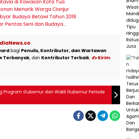
atavia di Kawasan Kota Tua
ontonan Menarik Warga Cianjur
ebyar Budaya Betawi Tahun 2018
r Pentas Seni dan Budaya…
ediaNews.co
ward
bagi
Penulis, Kontributor, dan Wartawan
w Terbanyak
, dan
Kontributor Terbaik
.
✍️ Kirim
ng Program Gubernur dan Wakil Gubernur Periode