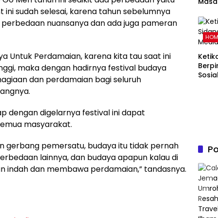
Masal
ini sudah selesai, karena tahun sebelumnya
Pand
Memb
itu perbedaan nuansanya dan ada juga pameran
Kelu
HOM
dalam
Islam
a Untuk Perdamaian, karena kita tau saat ini
Ketik
Berpi
tinggi, maka dengan hadirnya festival budaya
Sosia
hagiaan dan perdamaian bagi seluruh
rangnya.
dengan digelarnya festival ini dapat
semua masyarakat.
n gerbang pemersatu, budaya itu tidak pernah
Po
rbedaan lainnya, dan budaya apapun kalau di
kan indah dan membawa perdamaian,” tandasnya.