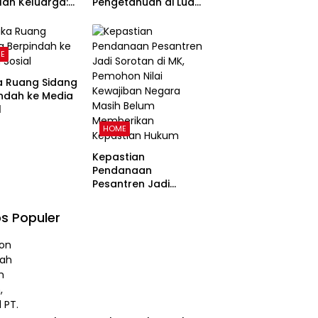
ah Keluarga:
Pengetahuan di Luar
uan
Kampus dan
angun
Pentingnya Ruang
arga Harmonis
Refleksi
E
 Perspektif
a Ruang Sidang
ndah ke Media
l
HOME
Kepastian
Pendanaan
Pesantren Jadi
Sorotan di MK,
Pemohon Nilai
s Populer
Kewajiban Negara
Masih Belum
Memberikan
Kepastian Hukum