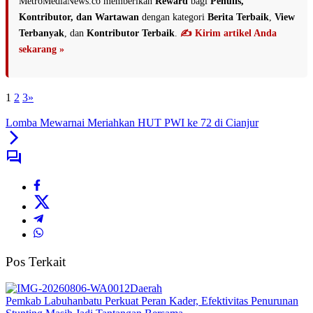
MetroMediaNews.co memberikan
Reward
bagi
Penulis,
Kontributor, dan Wartawan
dengan kategori
Berita Terbaik
,
View
Terbanyak
, dan
Kontributor Terbaik
.
✍️ Kirim artikel Anda
sekarang »
1
2
3
»
Lomba Mewarnai Meriahkan HUT PWI ke 72 di Cianjur
Pos Terkait
Daerah
Pemkab Labuhanbatu Perkuat Peran Kader, Efektivitas Penurunan