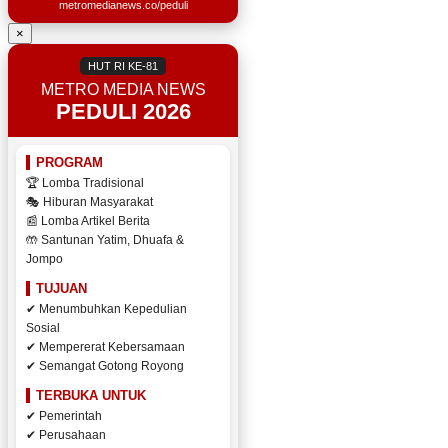
metromedianews.co/peduli
×
HUT RI KE-81
METRO MEDIA NEWS
PEDULI 2026
PROGRAM
🏆 Lomba Tradisional
🎭 Hiburan Masyarakat
📰 Lomba Artikel Berita
🤲 Santunan Yatim, Dhuafa &
Jompo
TUJUAN
✔ Menumbuhkan Kepedulian
Sosial
✔ Mempererat Kebersamaan
✔ Semangat Gotong Royong
TERBUKA UNTUK
✔ Pemerintah
✔ Perusahaan