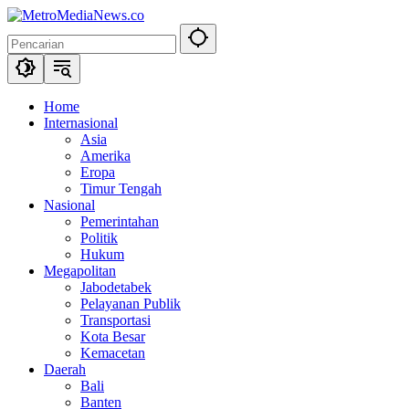
Langsung
ke
konten
Home
Internasional
Asia
Amerika
Eropa
Timur Tengah
Nasional
Pemerintahan
Politik
Hukum
Megapolitan
Jabodetabek
Pelayanan Publik
Transportasi
Kota Besar
Kemacetan
Daerah
Bali
Banten