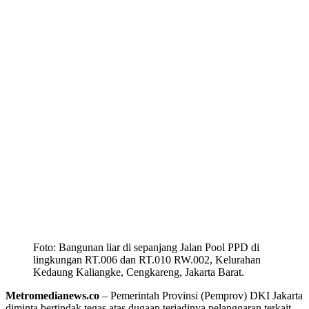
Foto: Bangunan liar di sepanjang Jalan Pool PPD di
lingkungan RT.006 dan RT.010 RW.002, Kelurahan
Kedaung Kaliangke, Cengkareng, Jakarta Barat.
Metromedianews.co
– Pemerintah Provinsi (Pemprov) DKI Jakarta
diminta bertindak tegas atas dugaan terjadinya pelanggaran terkait