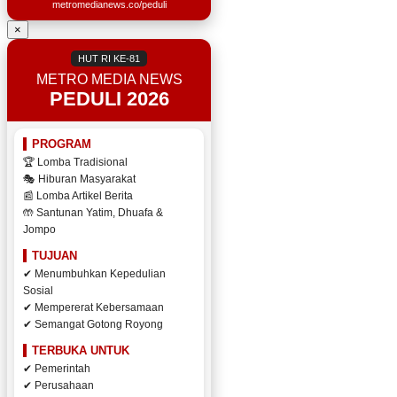
metromedianews.co/peduli
×
HUT RI KE-81
METRO MEDIA NEWS
PEDULI 2026
PROGRAM
🏆 Lomba Tradisional
🎭 Hiburan Masyarakat
📰 Lomba Artikel Berita
🤲 Santunan Yatim, Dhuafa &
Jompo
TUJUAN
✔ Menumbuhkan Kepedulian
Sosial
✔ Mempererat Kebersamaan
✔ Semangat Gotong Royong
TERBUKA UNTUK
✔ Pemerintah
✔ Perusahaan