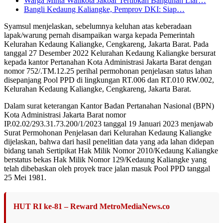
Warga Minta Walikota Jakbar Tertibkan Bangunan Liar…
Bangli Kedaung Kaliangke, Pemprov DKI: Siap…
Syamsul menjelaskan, sebelumnya keluhan atas keberadaan
lapak/warung pernah disampaikan warga kepada Pemerintah
Kelurahan Kedaung Kaliangke, Cengkareng, Jakarta Barat. Pada
tanggal 27 Desember 2022 Kelurahan Kedaung Kaliangke bersurat
kepada kantor Pertanahan Kota Administrasi Jakarta Barat dengan
nomor 752/.TM.12.25 perihal permohonan penjelasan status lahan
disepanjang Pool PPD di lingkungan RT.006 dan RT.010 RW.002,
Kelurahan Kedaung Kaliangke, Cengkareng, Jakarta Barat.
Dalam surat keterangan Kantor Badan Pertanahan Nasional (BPN)
Kota Administrasi Jakarta Barat nomor
IP.02.02/293.31.73.200/1/2023 tanggal 19 Januari 2023 menjawab
Surat Permohonan Penjelasan dari Kelurahan Kedaung Kaliangke
dijelaskan, bahwa dari hasil penelitian data yang ada lahan didepan
bidang tanah Sertipikat Hak Milik Nomor 2010/Kedaung Kaliangke
berstatus bekas Hak Milik Nomor 129/Kedaung Kaliangke yang
telah dibebaskan oleh proyek trace jalan masuk Pool PPD tanggal
25 Mei 1981.
HUT RI ke-81 – Reward MetroMediaNews.co