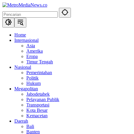
Langsung
ke
konten
Home
Internasional
Asia
Amerika
Eropa
Timur Tengah
Nasional
Pemerintahan
Politik
Hukum
Megapolitan
Jabodetabek
Pelayanan Publik
Transportasi
Kota Besar
Kemacetan
Daerah
Bali
Banten