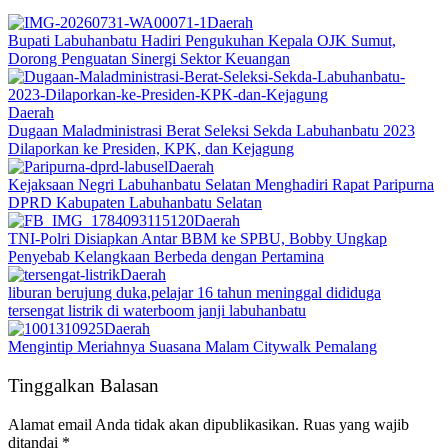
Daerah
Bupati Labuhanbatu Hadiri Pengukuhan Kepala OJK Sumut,
Dorong Penguatan Sinergi Sektor Keuangan
Daerah
Dugaan Maladministrasi Berat Seleksi Sekda Labuhanbatu 2023
Dilaporkan ke Presiden, KPK, dan Kejagung
Daerah
Kejaksaan Negri Labuhanbatu Selatan Menghadiri Rapat Paripurna
DPRD Kabupaten Labuhanbatu Selatan
Daerah
TNI-Polri Disiapkan Antar BBM ke SPBU, Bobby Ungkap
Penyebab Kelangkaan Berbeda dengan Pertamina
Daerah
liburan berujung duka,pelajar 16 tahun meninggal dididuga
tersengat listrik di waterboom janji labuhanbatu
Daerah
Mengintip Meriahnya Suasana Malam Citywalk Pemalang
Tinggalkan Balasan
Alamat email Anda tidak akan dipublikasikan.
Ruas yang wajib
ditandai
*