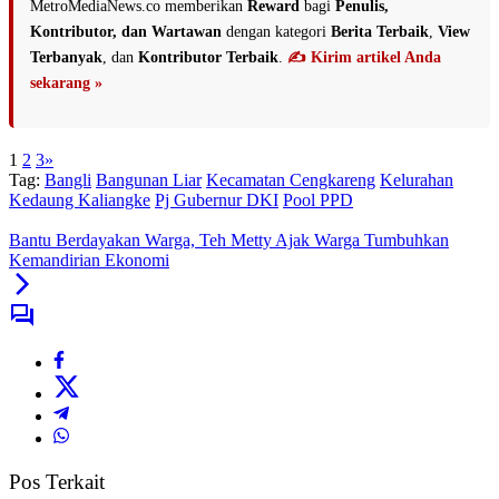
MetroMediaNews.co memberikan
Reward
bagi
Penulis,
Kontributor, dan Wartawan
dengan kategori
Berita Terbaik
,
View
Terbanyak
, dan
Kontributor Terbaik
.
✍️ Kirim artikel Anda
sekarang »
1
2
3
»
Tag:
Bangli
Bangunan Liar
Kecamatan Cengkareng
Kelurahan
Kedaung Kaliangke
Pj Gubernur DKI
Pool PPD
Bantu Berdayakan Warga, Teh Metty Ajak Warga Tumbuhkan
Kemandirian Ekonomi
Pos Terkait