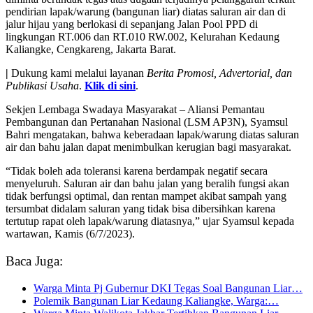
pendirian lapak/warung (bangunan liar) diatas saluran air dan di
jalur hijau yang berlokasi di sepanjang Jalan Pool PPD di
lingkungan RT.006 dan RT.010 RW.002, Kelurahan Kedaung
Kaliangke, Cengkareng, Jakarta Barat.
|
Dukung kami melalui layanan
Berita Promosi, Advertorial, dan
Publikasi Usaha
.
Klik di sini
.
Sekjen Lembaga Swadaya Masyarakat – Aliansi Pemantau
Pembangunan dan Pertanahan Nasional (LSM AP3N), Syamsul
Bahri mengatakan, bahwa keberadaan lapak/warung diatas saluran
air dan bahu jalan dapat menimbulkan kerugian bagi masyarakat.
“Tidak boleh ada toleransi karena berdampak negatif secara
menyeluruh. Saluran air dan bahu jalan yang beralih fungsi akan
tidak berfungsi optimal, dan rentan mampet akibat sampah yang
tersumbat didalam saluran yang tidak bisa dibersihkan karena
tertutup rapat oleh lapak/warung diatasnya,” ujar Syamsul kepada
wartawan, Kamis (6/7/2023).
Baca Juga:
Warga Minta Pj Gubernur DKI Tegas Soal Bangunan Liar…
Polemik Bangunan Liar Kedaung Kaliangke, Warga:…