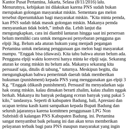
Kantor Pusat Pertamina, Jakarta, Selasa (8/11/2016) lalu.
Menurutnya, kebijakan ini dilakukan karena PNS sudah bukan
merupakan golongan masyarakat miskin. Sementara gas melon
tersebut diperuntukkan bagi masyarakat miskin. ‎”Kita minta pemda,
kan PNS sudah tidak masuk golongan miskin. Makanya pemda
menyarankan tidak boleh,” imbuh dia. Lebih lanjut dia
mengungkapkan, cara ini diambil lantaran hingga saat ini perseroan
belum memiliki cara untuk mengawasi penyebaran pengguna gas
elpiji 3kg. Belum ada aturan hukum yang menjadi pegangan
Pertamina untuk melarang penggunaan gas melon bagi masyarakat
mampu. “‎Enggak bisa (diawasi). Kita tahu bahwa aturan belum ada.
Pengguna elpiji waktu konversi hanya minta ke elpiji saja. Sekarang
aturan ke orang miskin itu belum ada. Makanya sekarang kita
persuasif saja, ditulis di tabung,” tuturnya. Meskipun begitu, dia
mengungkapkan bahwa pemerintah daerah tidak memberikan
hukuman (punishment) kepada PNS yang menggunakan gas elpiji 3
Kg. “‎Enggak (dikasih punishment). Persuasif itu menyadarkan saja
hak orang miskin. kalau dimakan berarti zhalim, kalau zhalim nggak
berkah. Makanya itu banyak pedagang eceran banyak yang pakai 5
kilo‎,” tandasnya. Seperti di kabupaten Badung, bali, Apresiasi dan
ucapan terima kasih kami sampaikan kepada Bupati Badung dan
seluruh jajarannya karena komitmen penggunaan LPG Non
Subrisidi di kalangan PNS Kabupaten Badung. ini. Pertamina
sangat menyambut baik peluang ini dan akan terus memberikan
pelayanan terbaik bagi para PNS maupun masyarakat yang ingin