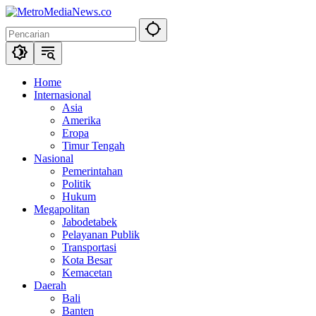
Langsung
ke
konten
Home
Internasional
Asia
Amerika
Eropa
Timur Tengah
Nasional
Pemerintahan
Politik
Hukum
Megapolitan
Jabodetabek
Pelayanan Publik
Transportasi
Kota Besar
Kemacetan
Daerah
Bali
Banten