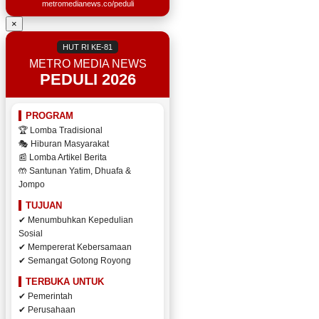
metromedianews.co/peduli
×
HUT RI KE-81
METRO MEDIA NEWS
PEDULI 2026
PROGRAM
🏆 Lomba Tradisional
🎭 Hiburan Masyarakat
📰 Lomba Artikel Berita
🤲 Santunan Yatim, Dhuafa &
Jompo
TUJUAN
✔ Menumbuhkan Kepedulian
Sosial
✔ Mempererat Kebersamaan
✔ Semangat Gotong Royong
TERBUKA UNTUK
✔ Pemerintah
✔ Perusahaan