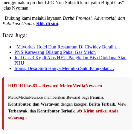
menggunakan produk LPG Non Subsidi kami yaitu Bright Gas”
jelas Nyoman.
|
Dukung kami melalui layanan
Berita Promosi, Advertorial, dan
Publikasi Usaha
.
Klik di sini
.
Baca Juga:
“Mayoritas Hotel Dan Restaurant Di Ciwidey Beralih…
PNS Karawang Dilarang Pakai Gas Melon
Jual Gas 3 Kg di Atas HET, Pangkalan Bisa Dipidana Atau
PHU
Ironis, Desa Sudi Hanya Memiliki Satu Pangkalan…
HUT RI ke-81 – Reward MetroMediaNews.co
MetroMediaNews.co memberikan
Reward
bagi
Penulis,
Kontributor, dan Wartawan
dengan kategori
Berita Terbaik
,
View
Terbanyak
, dan
Kontributor Terbaik
.
✍️ Kirim artikel Anda
sekarang »