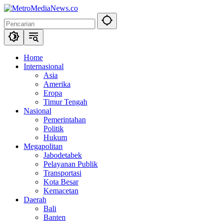
Langsung
ke
konten
Home
Internasional
Asia
Amerika
Eropa
Timur Tengah
Nasional
Pemerintahan
Politik
Hukum
Megapolitan
Jabodetabek
Pelayanan Publik
Transportasi
Kota Besar
Kemacetan
Daerah
Bali
Banten