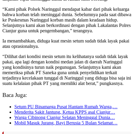
“Kami pihak Polsek Naringgul mendapat kabar dari pihak keluarga
bahwa korban telah meninggal dunia. Sebelumnya pada saat dibawa
ke Puskesmas Naringgul korban masih dalam keadaan hidup.
Selanjutnya kami akan berkordinasi dengan pihak Lakalantas Polres
Cianjur guna untuk pengembangan,” terangnya.
Ia menambahkan, diduga kuat mesin setum sudah tidak layak pakai
atau oprasionalnya.
“Dilihat dari kondisi mesin setum itu kelihatanya sudah tidak layak
pakai, apa lagi dengan kondisi medan jalan di daerah Naringgul
yang kondisinya turun naik pegunugan. Selanjutnya kami akan
memeriksa pihak PT Saneka guna untuk penyelidikan terkait
terjadinya kecelakaan tunggal di Naringgul yang diduga bisa saja ini
suatu kelalaian pihak PT yang memiliki alat berat,” pungkasnya.
Baca Juga:
Setum PU Binamarga Pusat Hantam Rumah Warga,…
Menderita Sakit Jantung, Ketua KPPS asal Cianjur…
Warga Cibinong Cianjur Selatan Meninggal Dunia…
Mobil Masuk Jurang, Bayi Berusia 5 Bulan Selamat…