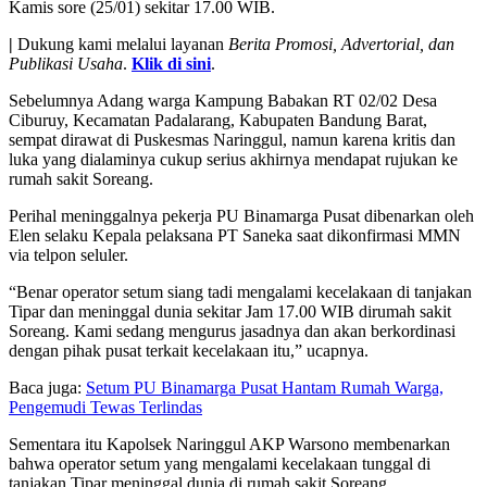
Kamis sore (25/01) sekitar 17.00 WIB.
|
Dukung kami melalui layanan
Berita Promosi, Advertorial, dan
Publikasi Usaha
.
Klik di sini
.
Sebelumnya Adang warga Kampung Babakan RT 02/02 Desa
Ciburuy, Kecamatan Padalarang, Kabupaten Bandung Barat,
sempat dirawat di Puskesmas Naringgul, namun karena kritis dan
luka yang dialaminya cukup serius akhirnya mendapat rujukan ke
rumah sakit Soreang.
Perihal meninggalnya pekerja PU Binamarga Pusat dibenarkan oleh
Elen selaku Kepala pelaksana PT Saneka saat dikonfirmasi MMN
via telpon seluler.
“Benar operator setum siang tadi mengalami kecelakaan di tanjakan
Tipar dan meninggal dunia sekitar Jam 17.00 WIB dirumah sakit
Soreang. Kami sedang mengurus jasadnya dan akan berkordinasi
dengan pihak pusat terkait kecelakaan itu,” ucapnya.
Baca juga:
Setum PU Binamarga Pusat Hantam Rumah Warga,
Pengemudi Tewas Terlindas
Sementara itu Kapolsek Naringgul AKP Warsono membenarkan
bahwa operator setum yang mengalami kecelakaan tunggal di
tanjakan Tipar meninggal dunia di rumah sakit Soreang.