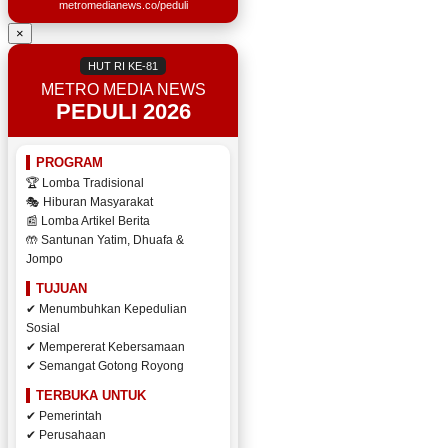
metromedianews.co/peduli
×
HUT RI KE-81
METRO MEDIA NEWS
PEDULI 2026
PROGRAM
🏆 Lomba Tradisional
🎭 Hiburan Masyarakat
📰 Lomba Artikel Berita
🤲 Santunan Yatim, Dhuafa &
Jompo
TUJUAN
✔ Menumbuhkan Kepedulian
Sosial
✔ Mempererat Kebersamaan
✔ Semangat Gotong Royong
TERBUKA UNTUK
✔ Pemerintah
✔ Perusahaan