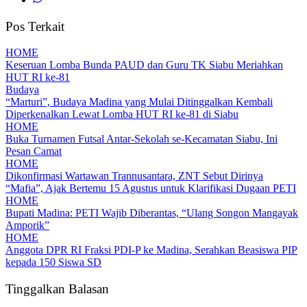
Pos Terkait
HOME
Keseruan Lomba Bunda PAUD dan Guru TK Siabu Meriahkan
HUT RI ke-81
Budaya
“Marturi”, Budaya Madina yang Mulai Ditinggalkan Kembali
Diperkenalkan Lewat Lomba HUT RI ke-81 di Siabu
HOME
Buka Turnamen Futsal Antar-Sekolah se-Kecamatan Siabu, Ini
Pesan Camat
HOME
Dikonfirmasi Wartawan Trannusantara, ZNT Sebut Dirinya
“Mafia”, Ajak Bertemu 15 Agustus untuk Klarifikasi Dugaan PETI
HOME
Bupati Madina: PETI Wajib Diberantas, “Ulang Songon Mangayak
Amporik”
HOME
Anggota DPR RI Fraksi PDI-P ke Madina, Serahkan Beasiswa PIP
kepada 150 Siswa SD
Tinggalkan Balasan