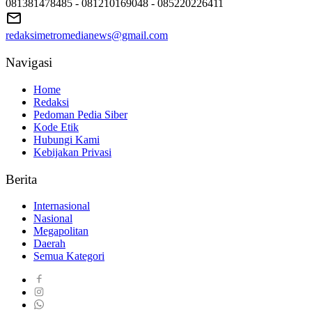
081381478485 - 081210169048 - 085220226411
redaksimetromedianews@gmail.com
Navigasi
Home
Redaksi
Pedoman Pedia Siber
Kode Etik
Hubungi Kami
Kebijakan Privasi
Berita
Internasional
Nasional
Megapolitan
Daerah
Semua Kategori