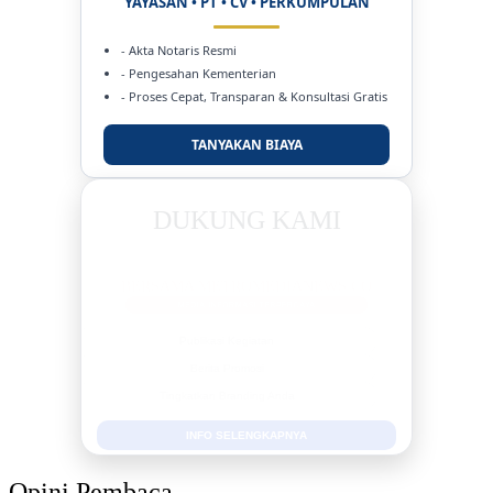
YAYASAN • PT • CV • PERKUMPULAN
- Akta Notaris Resmi
- Pengesahan Kementerian
- Proses Cepat, Transparan & Konsultasi Gratis
TANYAKAN BIAYA
DUKUNG KAMI
BERSAMA METROMEDIANEWS.CO
MEDIA INFORMASI TERPERCAYA
Publikasi Kegiatan
Berita Promosi
Tingkatkan Branding Anda
INFO SELENGKAPNYA
Opini Pembaca