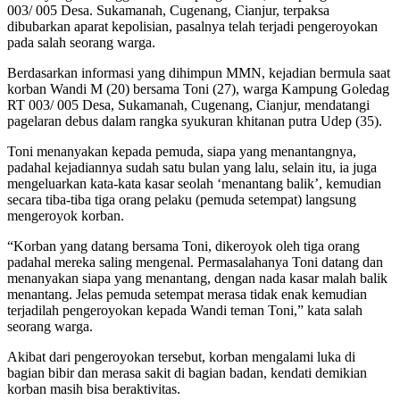
003/ 005 Desa. Sukamanah, Cugenang, Cianjur, terpaksa
dibubarkan aparat kepolisian, pasalnya telah terjadi pengeroyokan
pada salah seorang warga.
Berdasarkan informasi yang dihimpun MMN, kejadian bermula saat
korban Wandi M (20) bersama Toni (27), warga Kampung Goledag
RT 003/ 005 Desa, Sukamanah, Cugenang, Cianjur, mendatangi
pagelaran debus dalam rangka syukuran khitanan putra Udep (35).
Toni menanyakan kepada pemuda, siapa yang menantangnya,
padahal kejadiannya sudah satu bulan yang lalu, selain itu, ia juga
mengeluarkan kata-kata kasar seolah ‘menantang balik’, kemudian
secara tiba-tiba tiga orang pelaku (pemuda setempat) langsung
mengeroyok korban.
“Korban yang datang bersama Toni, dikeroyok oleh tiga orang
padahal mereka saling mengenal. Permasalahanya Toni datang dan
menanyakan siapa yang menantang, dengan nada kasar malah balik
menantang. Jelas pemuda setempat merasa tidak enak kemudian
terjadilah pengeroyokan kepada Wandi teman Toni,” kata salah
seorang warga.
Akibat dari pengeroyokan tersebut, korban mengalami luka di
bagian bibir dan merasa sakit di bagian badan, kendati demikian
korban masih bisa beraktivitas.