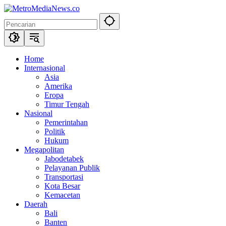
Langsung
ke
konten
Home
Internasional
Asia
Amerika
Eropa
Timur Tengah
Nasional
Pemerintahan
Politik
Hukum
Megapolitan
Jabodetabek
Pelayanan Publik
Transportasi
Kota Besar
Kemacetan
Daerah
Bali
Banten