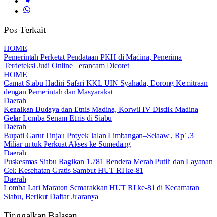
Pos Terkait
HOME
Pemerintah Perketat Pendataan PKH di Madina, Penerima
Terdeteksi Judi Online Terancam Dicoret
HOME
Camat Siabu Hadiri Safari KKL UIN Syahada, Dorong Kemitraan
dengan Pemerintah dan Masyarakat
Daerah
Kenalkan Budaya dan Etnis Madina, Korwil IV Disdik Madina
Gelar Lomba Senam Etnis di Siabu
Daerah
Bupati Garut Tinjau Proyek Jalan Limbangan–Selaawi, Rp1,3
Miliar untuk Perkuat Akses ke Sumedang
Daerah
Puskesmas Siabu Bagikan 1.781 Bendera Merah Putih dan Layanan
Cek Kesehatan Gratis Sambut HUT RI ke-81
Daerah
Lomba Lari Maraton Semarakkan HUT RI ke-81 di Kecamatan
Siabu, Berikut Daftar Juaranya
Tinggalkan Balasan