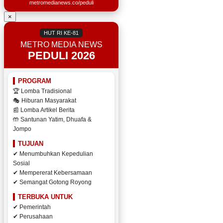
metromedianews.co/peduli
×
HUT RI KE-81
METRO MEDIA NEWS
PEDULI 2026
PROGRAM
🏆 Lomba Tradisional
🎭 Hiburan Masyarakat
📰 Lomba Artikel Berita
🤲 Santunan Yatim, Dhuafa &
Jompo
TUJUAN
✔ Menumbuhkan Kepedulian
Sosial
✔ Mempererat Kebersamaan
✔ Semangat Gotong Royong
TERBUKA UNTUK
✔ Pemerintah
✔ Perusahaan