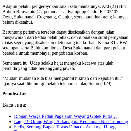
Adapun pelaku pengeroyokan salah satu diantaranya, Ard (21) Bin
Bubun Bunyamin Cs, pemuda asal Kampung Cadot RT 02/ 05
Desa, Sukamanah Cugenang, Cianjur, sementara dua orang lainnya
belum diketahui.
Beruntung peristiwa tersebut dapat diselesaikan dengan jalan
musyawarah dari kedua belah pihak, dan dibuatkan surat pernyataan
diatas segel yang disaksikan oleh orang tua korban, Ketua RT / RW
setempat, serta Babinkamtibmas Desa Sukamanah dan para pelaku
bersedia untuk membiayai pengobatan korban.
Sementara itu, Udep selaku hajat mengaku kecewa atas ulah
pemuda yang tidak bertanggung jawab.
“Mudah-mudahan kita bisa mengambil hikmah dari kejadian itu,”
ujarnya saat dihubungi melalui telepon selular, Senin (10/9).
Penulis: Jay
Baca Juga:
Ribuan Warga Padati Pagelaran Wayang Golek Putra…
Lagi, 19 Orang Warga Sukanagara Keracunan Nasi Tumpeng
Sadis, Seorang Bapak Tewas Dibacok Anaknya Hingga