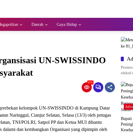
egapolitan
Daerah
Gaya Hidup
 Organsisasi UN-SWISSINDO
Ad
Promosi
syarakat
efektif 
878
Adver
gerebekan kelompok UN-SWISSINDO di Kampung Datar
n Naringgul, Cianjur Selatan, Selasa (13/3) oleh petugas
Bupati
elatan, TNI/POLRI, Satpol PP dan Ketua MUI dibantu
Pening
rus dalami dan kembangkan Organisasi yang dipimpin oleh
Keseha