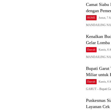
Camat Siabu 
dengan Pemer
HOME
Jumat, 7 
MANDAILING NATAL 
Kenalkan Bud
Gelar Lomba 
Daerah
Kamis, 6 
MANDAILING NATAL
Bupati Garut
Miliar untuk
Daerah
Kamis, 6 
GARUT – Bupati Gar
Puskesmas Si
Layanan Cek 