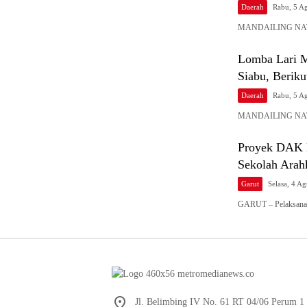
Daerah
Rabu, 5 A
MANDAILING NATAL
Lomba Lari M
Siabu, Beriku
Daerah
Rabu, 5 A
MANDAILING NATAL
Proyek DAK K
Sekolah Arah
Garut
Selasa, 4 A
GARUT – Pelaksana
Jl. Belimbing IV No. 61 RT 04/06 Perum 1