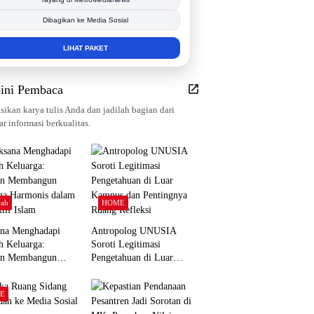
Tingkatkan Branding Anda
INFO SELENGKAPNYA
ini Pembaca
sikan karya tulis Anda dan jadilah bagian dari
r informasi berkualitas.
ah
HOME
ana Menghadapi
Antropolog UNUSIA
h Keluarga:
Soroti Legitimasi
an Membangun
Pengetahuan di Luar
ga Harmonis dalam
Kampus dan Pentingnya
tif Islam
Ruang Refleksi
E