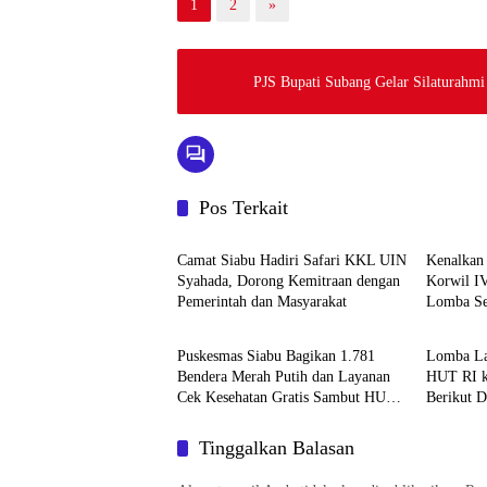
1
2
»
PJS Bupati Subang Gelar Silaturahmi
Pos Terkait
HOME
Daerah
Camat Siabu Hadiri Safari KKL UIN
Kenalkan
Syahada, Dorong Kemitraan dengan
Korwil I
Pemerintah dan Masyarakat
Lomba Se
Daerah
Daerah
Puskesmas Siabu Bagikan 1.781
Lomba La
Bendera Merah Putih dan Layanan
HUT RI k
Cek Kesehatan Gratis Sambut HUT
Berikut D
RI ke-81
Tinggalkan Balasan