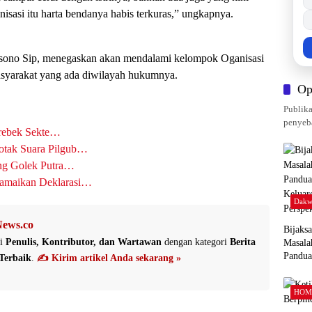
nisasi itu harta bendanya habis terkuras,” ungkapnya.
sono Sip, menegaskan akan mendalami kelompok Oganisasi
arakat yang ada diwilayah hukumnya.
Op
Publika
penyeba
rebek Sekte…
otak Suara Pilgub…
ng Golek Putra…
Ramaikan Deklarasi…
Dakw
ews.co
Bijaks
i
Penulis, Kontributor, dan Wartawan
dengan kategori
Berita
Masala
Pandu
Terbaik
.
✍️ Kirim artikel Anda sekarang »
Keluar
Perspek
HOM