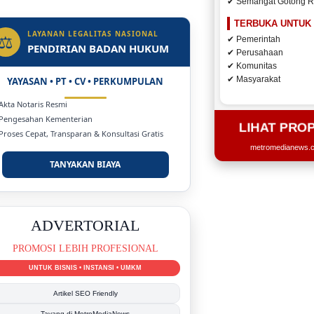
✔ Semangat Gotong 
ulu Ditargetkan Naik
 Jadi Rumah Sakit
TERBUKA UNTUK
LAYANAN LEGALITAS NASIONAL
⚖
✔ Pemerintah
PENDIRIAN BADAN HUKUM
✔ Perusahaan
✔ Komunitas
✔ Masyarakat
YAYASAN • PT • CV • PERKUMPULAN
 Akta Notaris Resmi
 Pengesahan Kementerian
LIHAT PRO
 Proses Cepat, Transparan & Konsultasi Gratis
metromedianews.co
TANYAKAN BIAYA
DUKUNG KAMI
BERSAMA METROMEDIANEWS.CO
MEDIA INFORMASI TERPERCAYA
Publikasi Kegiatan
Berita Promosi