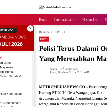
Langsung
ke
konten
Home
Internasional
Nasional
M
×
UT RI KE-81
Beranda
HOME
 MEDIA NEWS
HOME
ULI 2026
Polisi Terus Dalami
Yang Meresahkan Ma
M
adisional
Masyarakat
Admin
3 Min Baca
ikel Berita
Jumat, 16 Maret 2018 - 21:15 WIB
 Yatim, Dhuafa &
METROMEDIANEWS.CO –
Pasca peng
Kubang RT 02/10 Desa Wangunjaya, Kecamata
kan Kepedulian
gabungan dari Muspika Naringgul Cianjur S
at Kebersamaan
warga, kini Kepolisian Polsek Naringgul te