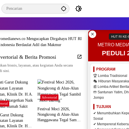
×
HUT RI KE-
METRO MEDI
PEDULI 
vertorial & Berita Promosi
kan bisnis, layanan, atau kegiatan Anda secara
PROGRAM
di sini.
🏆 Lomba Tradisional
🎭 Hiburan Masyaraka
📰 Lomba Artikel Berita
🤲 Santunan Yatim, Dh
Advertorial
Jompo
torial
TUJUAN
Festival Moci 2026,
✔ Menumbuhkan Kepe
Nongkrong di Alun-Alun
 Garut Dukung
Sosial
Hanggawana Tegal Sambil
katan Layanan
✔ Mempererat Keber
“Moci Bareng”
tan, Klinik Dr. H.A.