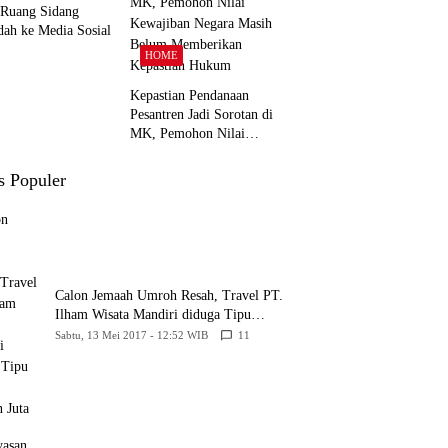
 Ruang Sidang
dah ke Media Sosial
HOME
Kepastian Pendanaan
Pesantren Jadi Sorotan di
MK, Pemohon Nilai
Kewajiban Negara Masih
Belum Memberikan
s Populer
Kepastian Hukum
Calon Jemaah Umroh Resah, Travel PT.
Ilham Wisata Mandiri diduga Tipu
Hingga Ratusan Juta
Sabtu, 13 Mei 2017 - 12:52 WIB
11