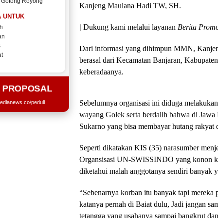
 Gotong Royong
Kanjeng Maulana Hadi TW, SH.
 UNTUK
|
Dukung kami melalui layanan
Berita Promo
h
an
s
Dari informasi yang dihimpun MMN, Kanj
t
berasal dari Kecamatan Banjaran, Kabupaten 
keberadaanya.
T PROPOSAL
Sebelumnya organisasi ini diduga melakukan k
edianews.co/peduli
wayang Golek serta berdalih bahwa di Jawa B
Sukarno yang bisa membayar hutang rakyat 
Seperti dikatakan KIS (35) narasumber menj
Organsisasi UN-SWISSINDO yang konon kata
diketahui malah anggotanya sendiri banyak 
“Sebenarnya korban itu banyak tapi mereka p
katanya pernah di Baiat dulu, Jadi jangan sa
tetangga yang usahanya sampai bangkrut dan 