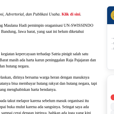
Rotins
Status
si, Advertorial, dan Publikasi Usaha
.
Klik di sini
.
eng Maulana Hadi pemimpin oraganisasi UN-SWISSINDO
Bandung, Jawa barat, yang saat ini belum diketahui
-
-
-
egiatan kepercayaan terhadap Satria pinigit salah satu
arat masih ada harta karun peninggalan Raja Pajajaran dan
dan hutang negara.
elaskan, dirinya bersama warga heran dengan masuknya
nya bisa membayar hutang rakyat dan hutang negara, tapi
yang menghabiskan harta bendanya.
ada takut melapor karena sebelum masuk organisasi itu
mpai buka mulut karena ada sangsinya. Seingat saya ada
sampai cerai dengan istrinya, bahkan ada juga yang kini