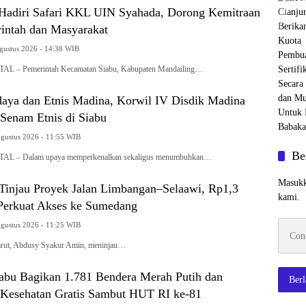
Hadiri Safari KKL UIN Syahada, Dorong Kemitraan
intah dan Masyarakat
Agustus 2026 - 14:38 WIB
– Pemerintah Kecamatan Siabu, Kabupaten Mandailing…
aya dan Etnis Madina, Korwil IV Disdik Madina
Senam Etnis di Siabu
Agustus 2026 - 11:55 WIB
Be
 – Dalam upaya memperkenalkan sekaligus menumbuhkan…
Masukk
 Tinjau Proyek Jalan Limbangan–Selaawi, Rp1,3
kami.
 Perkuat Akses ke Sumedang
Contoh
Agustus 2026 - 11:25 WIB
emaila
ut, Abdusy Syakur Amin, meninjau…
abu Bagikan 1.781 Bendera Merah Putih dan
Ber
Kesehatan Gratis Sambut HUT RI ke-81