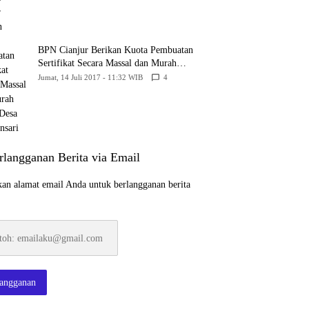
BPN Cianjur Berikan Kuota Pembuatan
Sertifikat Secara Massal dan Murah
Untuk Desa Babakansari
Jumat, 14 Juli 2017 - 11:32 WIB
4
rlangganan Berita via Email
an alamat email Anda untuk berlangganan berita
:
ku@gmail.com
langganan