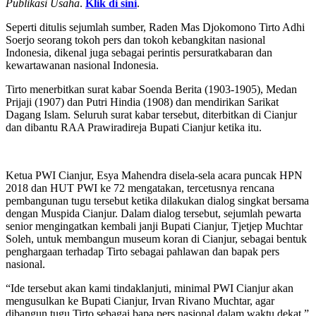
Publikasi Usaha
.
Klik di sini
.
Seperti ditulis sejumlah sumber, Raden Mas Djokomono Tirto Adhi
Soerjo seorang tokoh pers dan tokoh kebangkitan nasional
Indonesia, dikenal juga sebagai perintis persuratkabaran dan
kewartawanan nasional Indonesia.
Tirto menerbitkan surat kabar Soenda Berita (1903-1905), Medan
Prijaji (1907) dan Putri Hindia (1908) dan mendirikan Sarikat
Dagang Islam. Seluruh surat kabar tersebut, diterbitkan di Cianjur
dan dibantu RAA Prawiradireja Bupati Cianjur ketika itu.
Ketua PWI Cianjur, Esya Mahendra disela-sela acara puncak HPN
2018 dan HUT PWI ke 72 mengatakan, tercetusnya rencana
pembangunan tugu tersebut ketika dilakukan dialog singkat bersama
dengan Muspida Cianjur. Dalam dialog tersebut, sejumlah pewarta
senior mengingatkan kembali janji Bupati Cianjur, Tjetjep Muchtar
Soleh, untuk membangun museum koran di Cianjur, sebagai bentuk
penghargaan terhadap Tirto sebagai pahlawan dan bapak pers
nasional.
“Ide tersebut akan kami tindaklanjuti, minimal PWI Cianjur akan
mengusulkan ke Bupati Cianjur, Irvan Rivano Muchtar, agar
dibangun tugu Tirto sebagai bapa pers nasional dalam waktu dekat,”