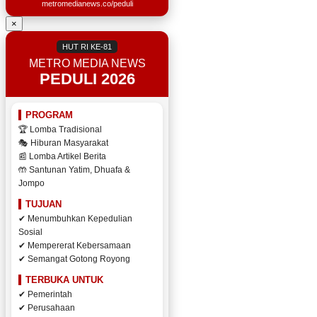
metromedianews.co/peduli
×
HUT RI KE-81
METRO MEDIA NEWS
PEDULI 2026
PROGRAM
🏆 Lomba Tradisional
🎭 Hiburan Masyarakat
📰 Lomba Artikel Berita
🤲 Santunan Yatim, Dhuafa &
Jompo
TUJUAN
✔ Menumbuhkan Kepedulian
Sosial
✔ Mempererat Kebersamaan
✔ Semangat Gotong Royong
TERBUKA UNTUK
✔ Pemerintah
✔ Perusahaan