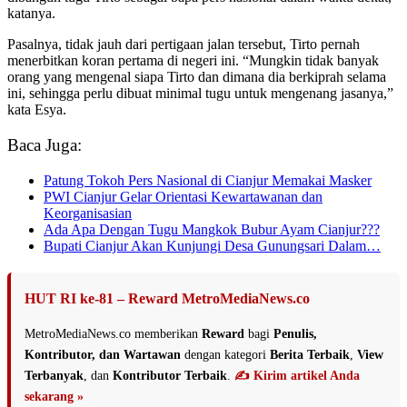
katanya.
Pasalnya, tidak jauh dari pertigaan jalan tersebut, Tirto pernah
menerbitkan koran pertama di negeri ini. “Mungkin tidak banyak
orang yang mengenal siapa Tirto dan dimana dia berkiprah selama
ini, sehingga perlu dibuat minimal tugu untuk mengenang jasanya,”
kata Esya.
Baca Juga:
Patung Tokoh Pers Nasional di Cianjur Memakai Masker
PWI Cianjur Gelar Orientasi Kewartawanan dan
Keorganisasian
Ada Apa Dengan Tugu Mangkok Bubur Ayam Cianjur???
Bupati Cianjur Akan Kunjungi Desa Gunungsari Dalam…
HUT RI ke-81 – Reward MetroMediaNews.co
MetroMediaNews.co memberikan
Reward
bagi
Penulis,
Kontributor, dan Wartawan
dengan kategori
Berita Terbaik
,
View
Terbanyak
, dan
Kontributor Terbaik
.
✍️ Kirim artikel Anda
sekarang »