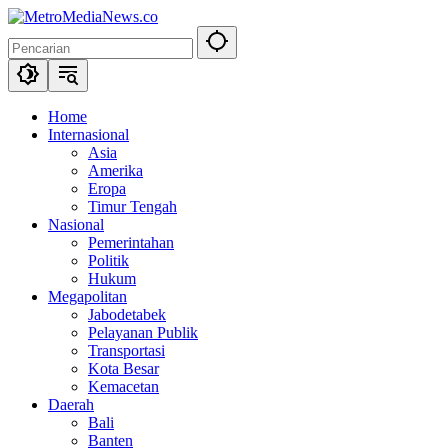
Langsung
ke
konten
Home
Internasional
Asia
Amerika
Eropa
Timur Tengah
Nasional
Pemerintahan
Politik
Hukum
Megapolitan
Jabodetabek
Pelayanan Publik
Transportasi
Kota Besar
Kemacetan
Daerah
Bali
Banten