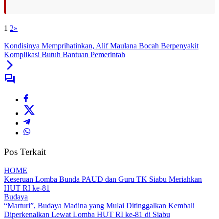
1
2
»
Kondisinya Memprihatinkan, Alif Maulana Bocah Berpenyakit
Komplikasi Butuh Bantuan Pemerintah
Pos Terkait
HOME
Keseruan Lomba Bunda PAUD dan Guru TK Siabu Meriahkan
HUT RI ke-81
Budaya
“Marturi”, Budaya Madina yang Mulai Ditinggalkan Kembali
Diperkenalkan Lewat Lomba HUT RI ke-81 di Siabu