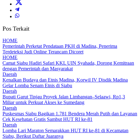
Pos Terkait
HOME
Pemerintah Perketat Pendataan PKH di Madina, Penerima
Terdeteksi Judi Online Terancam Dicoret
HOME
Camat Siabu Hadiri Safari KKL UIN Syahada, Dorong Kemitraan
dengan Pemerintah dan Masyarakat
Daerah
Kenalkan Budaya dan Etnis Madina, Korwil IV Disdik Madina
Gelar Lomba Senam Etnis di Siabu
Daerah
Bupati Garut Tinjau Proyek Jalan Limbangan–Selaawi, Rp1,3
Miliar untuk Perkuat Akses ke Sumedang
Daerah
Puskesmas Siabu Bagikan 1.781 Bendera Merah Putih dan Layanan
Cek Kesehatan Gratis Sambut HUT RI ke-81
Daerah
Lomba Lari Maraton Semarakkan HUT RI ke-81 di Kecamatan
Siabu, Berikut Daftar Juaranya