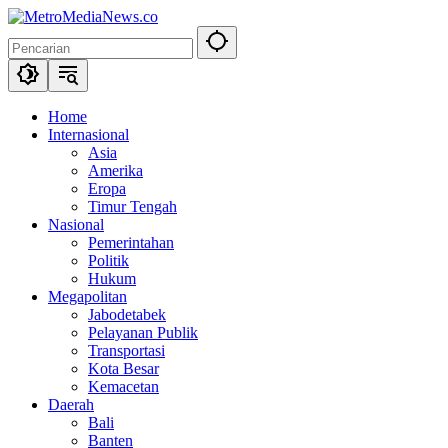
Langsung
ke
konten
Home
Internasional
Asia
Amerika
Eropa
Timur Tengah
Nasional
Pemerintahan
Politik
Hukum
Megapolitan
Jabodetabek
Pelayanan Publik
Transportasi
Kota Besar
Kemacetan
Daerah
Bali
Banten