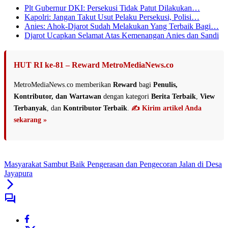
Plt Gubernur DKI: Persekusi Tidak Patut Dilakukan…
Kapolri: Jangan Takut Usut Pelaku Persekusi, Polisi…
Anies: Ahok-Djarot Sudah Melakukan Yang Terbaik Bagi…
Djarot Ucapkan Selamat Atas Kemenangan Anies dan Sandi
HUT RI ke-81 – Reward MetroMediaNews.co
MetroMediaNews.co memberikan
Reward
bagi
Penulis,
Kontributor, dan Wartawan
dengan kategori
Berita Terbaik
,
View
Terbanyak
, dan
Kontributor Terbaik
.
✍️ Kirim artikel Anda
sekarang »
Masyarakat Sambut Baik Pengerasan dan Pengecoran Jalan di Desa
Jayapura