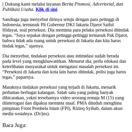
|
Dukung kami melalui layanan
Berita Promosi, Advertorial, dan
Publikasi Usaha
.
Klik di sini
.
Sandiaga juga menyebut dirinya setuju dengan para petinggi di
Indonesia, termasuk Plt Gubernur DKI Jakarta Djarot Saiful
Hidayat, soal persekusi. Dia meminta para pelaku persekusi ditindak
tegas. “Saya sepakat dengan petinggi-petinggi termasuk Pak Djarot,
bahwa tidak ada ruang untuk persekusi di Jakarta dan kita harus
tindak tegas,” ujarnya.
Dia menyebut, tindakan persekusi atau intimidasi sudah berada
pada level yang mengkhawatirkan. Menurut dia, perlu edukasi dan
keterlibatan masyarakat untuk mengatasi masalah persekusi ini.
“Persekusi di Jakarta dan kota lain harus ditindak, polisi juga harus
tegas,” paparnya.
Maraknya tindakan persekusi yang terjadi di Jakarta, menarik
perhatian berbagai kalangan. Salah satu yang paling banyak
dibicarakan, yakni tersebarnya video seorang remaja M (15) yang
diinterogasi dan dipaksa meminta maaf. PMA dituduh menghina
pimpinan Front Pembela Islam (FPI), Rizieq Syihab, dalam akun
media sosialnya. (Dr/jns).
Baca Juga: