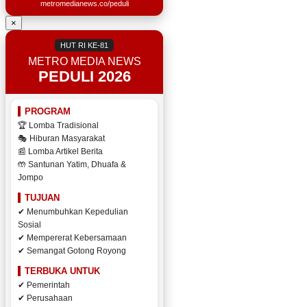
metromedianews.co/peduli
×
HUT RI KE-81
METRO MEDIA NEWS
PEDULI 2026
PROGRAM
🏆 Lomba Tradisional
🎭 Hiburan Masyarakat
📰 Lomba Artikel Berita
🤲 Santunan Yatim, Dhuafa &
Jompo
TUJUAN
✔ Menumbuhkan Kepedulian
Sosial
✔ Mempererat Kebersamaan
✔ Semangat Gotong Royong
TERBUKA UNTUK
✔ Pemerintah
✔ Perusahaan