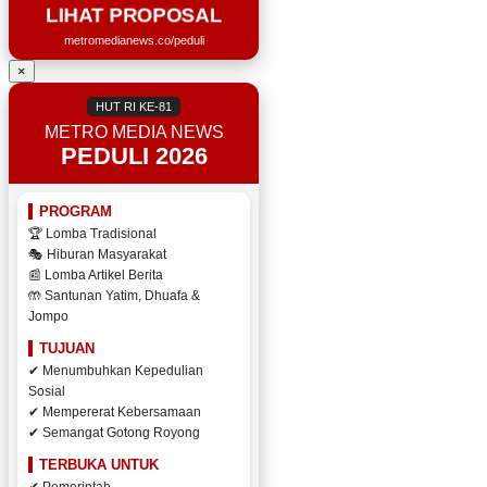
LIHAT PROPOSAL
metromedianews.co/peduli
×
HUT RI KE-81
METRO MEDIA NEWS
PEDULI 2026
PROGRAM
🏆 Lomba Tradisional
🎭 Hiburan Masyarakat
📰 Lomba Artikel Berita
🤲 Santunan Yatim, Dhuafa &
Jompo
TUJUAN
✔ Menumbuhkan Kepedulian
Sosial
✔ Mempererat Kebersamaan
✔ Semangat Gotong Royong
TERBUKA UNTUK