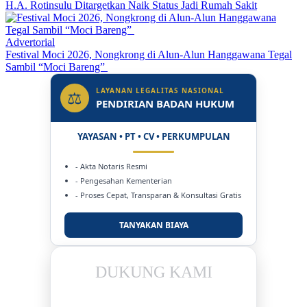
H.A. Rotinsulu Ditargetkan Naik Status Jadi Rumah Sakit
Advertorial
Festival Moci 2026, Nongkrong di Alun-Alun Hanggawana Tegal
Sambil “Moci Bareng”
LAYANAN LEGALITAS NASIONAL
⚖
PENDIRIAN BADAN HUKUM
YAYASAN • PT • CV • PERKUMPULAN
- Akta Notaris Resmi
- Pengesahan Kementerian
- Proses Cepat, Transparan & Konsultasi Gratis
TANYAKAN BIAYA
DUKUNG KAMI
BERSAMA METROMEDIANEWS.CO