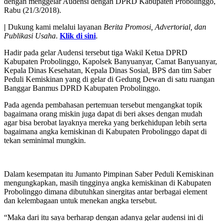
dengan menggelar Audensi dengan DPRD Kabupaten Probolinggo,
Rabu (21/3/2018).
|
Dukung kami melalui layanan
Berita Promosi, Advertorial, dan
Publikasi Usaha
.
Klik di sini
.
Hadir pada gelar Audensi tersebut tiga Wakil Ketua DPRD
Kabupaten Probolinggo, Kapolsek Banyuanyar, Camat Banyuanyar,
Kepala Dinas Kesehatan, Kepala Dinas Sosial, BPS dan tim Saber
Peduli Kemiskinan yang di gelar di Gedung Dewan di satu ruangan
Banggar Banmus DPRD Kabupaten Probolinggo.
Pada agenda pembahasan pertemuan tersebut mengangkat topik
bagaimana orang miskin juga dapat di beri akses dengan mudah
agar bisa berobat layaknya mereka yang berkehidupan lebih serta
bagaimana angka kemiskinan di Kabupaten Probolinggo dapat di
tekan seminimal mungkin.
Dalam kesempatan itu Jumanto Pimpinan Saber Peduli Kemiskinan
mengungkapkan, masih tingginya angka kemiskinan di Kabupaten
Probolinggo dimana dibutuhkan sinergitas antar berbagai element
dan kelembagaan untuk menekan angka tersebut.
“Maka dari itu saya berharap dengan adanya gelar audensi ini di