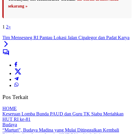
sekarang »
1
2
»
Tim Mensesneg RI Pantau Lokasi Jalan Cipalegor dan Padat Karya
Pos Terkait
HOME
Keseruan Lomba Bunda PAUD dan Guru TK Siabu Meriahkan
HUT RI ke-81
Budaya
“Marturi”, Budaya Madina yang Mulai Ditinggalkan Kembali