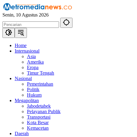
Langsung
ke
Senin, 10 Agustus 2026
konten
Home
Internasional
Asia
Amerika
Eropa
Timur Tengah
Nasional
Pemerintahan
Politik
Hukum
Megapolitan
Jabodetabek
Pelayanan Publik
Transportasi
Kota Besar
Kemacetan
Daerah