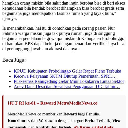
harapkan orang miskin bila sakit dan ingin berobat bisa di beri akses
kemudahan bila hendak berobat diharapkan bisa berobat gratis serta
bagaimana juga mendapatkan fasilitas rumah yang layak huni,”
ujarnya.
Ia menambahkan, hal itu di contohkan pada sorang pasien Nur
Fatimah warga miskin juga tak punya rumah, juga di singgung
bagaimana pendataan bagi warga miskin di Kabupaten Probolinggo
di harapkan BPS dapat bekerja dengan benar dan Verifikasinya bisa
di pertanggung jawabkan akurasi datanya.
Baca Juga:
KPUD Kabupaten Probolinggo Gelar Rapat Pleno Terbuka
Kecewa Pelayanan SKTM Ditutup Pemerintah, SPRI…
Puskesmas Ranugedang Gelar Mini Lokakarya Lintas Sektor
Anev Dana Desa dan Sosalisasi Penggunaan DD Tahun…
HUT RI ke-81 – Reward MetroMediaNews.co
MetroMediaNews.co memberikan
Reward
bagi
Penulis,
Kontributor, dan Wartawan
dengan kategori
Berita Terbaik
,
View
Terbanyak
, dan
Kontributor Terbaik
.
✍️ Kirim artikel Anda