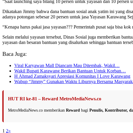
”Saat launching saya bilang 10 persen untuk yayasan dan 10 persen 
Dikatakan Jimmy bahwa dana bantuan sosial anak yatim ini yang disa
adanya potongan sebesar 20 persen untuk jasa Yayasan Karawang Seja
“Kenapa harus pakai jasa yayasan??? Pemerintah pusat saja bisa kok
Selain melalui yayasan tersebut, Dinas Sosial juga memberikan ban
yayasan dan besaran bantuan yang disalurkan sehingga bantuan terse
Baca Juga:
Viral Karyawan Mall Diancam Mau Ditembak, Wakil…
Wakil Bupati Karawang Berikan Bantuan Untuk Korban…
H Ahmad Zamaksyari Apresiasi Komunitas I Love Karawang
Wabup “Jimmy” Gunakan Waktu Liburnya Bersama Masyarak
HUT RI ke-81 – Reward MetroMediaNews.co
MetroMediaNews.co memberikan
Reward
bagi
Penulis, Kontributor, 
1
2
»