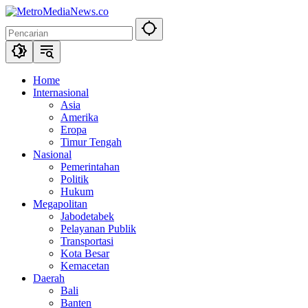
Langsung
ke
konten
Home
Internasional
Asia
Amerika
Eropa
Timur Tengah
Nasional
Pemerintahan
Politik
Hukum
Megapolitan
Jabodetabek
Pelayanan Publik
Transportasi
Kota Besar
Kemacetan
Daerah
Bali
Banten