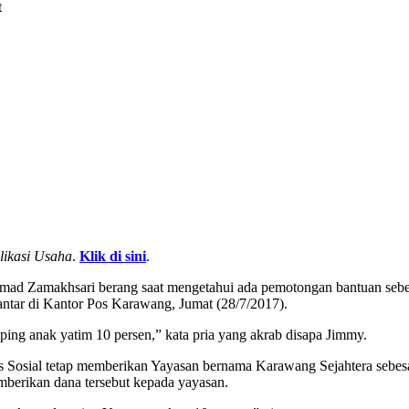
t
likasi Usaha
.
Klik di sini
.
 Zamakhsari berang saat mengetahui ada pemotongan bantuan sebesar
antar di Kantor Pos Karawang, Jumat (28/7/2017).
ping anak yatim 10 persen,” kata pria yang akrab disapa Jimmy.
Sosial tetap memberikan Yayasan bernama Karawang Sejahtera sebesar 2
emberikan dana tersebut kepada yayasan.