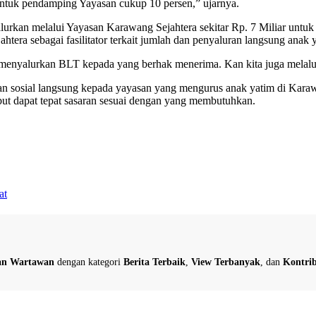
untuk pendamping Yayasan cukup 10 persen,” ujarnya.
lurkan melalui Yayasan Karawang Sejahtera sekitar Rp. 7 Miliar untuk
htera sebagai fasilitator terkait jumlah dan penyaluran langsung ana
 menyalurkan BLT kepada yang berhak menerima. Kan kita juga melalui
tuan sosial langsung kepada yayasan yang mengurus anak yatim di Kar
but dapat tepat sasaran sesuai dengan yang membutuhkan.
at
dan Wartawan
dengan kategori
Berita Terbaik
,
View Terbanyak
, dan
Kontrib