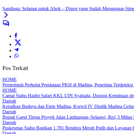
Sandiaga: Selamat untuk Ahok – Djarot yang Sudah Menggagas Si
Pos Terkait
HOME
Pemerintah Perketat Pendataan PKH di Madina, Penerima Terdeteksi
HOME
Camat Siabu Hadiri Safari KKL UIN Syahada, Dorong Kemitraan de
Daerah
Kenalkan Budaya dan Etnis Madina, Korwil IV Disdik Madina Gelar
Daerah
Bupati Garut Tinjau Proyek Jalan Limbangan–Selaawi, Rp1,3 Miliar
Daerah
Puskesmas Siabu Bagikan 1.781 Bendera Merah Putih dan Layanan 
Daerah