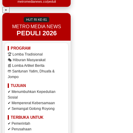
metromedianews.co/peduli
×
HUT RI KE-81
METRO MEDIA NEWS
PEDULI 2026
PROGRAM
🏆 Lomba Tradisional
🎭 Hiburan Masyarakat
📰 Lomba Artikel Berita
🤲 Santunan Yatim, Dhuafa &
Jompo
TUJUAN
✔ Menumbuhkan Kepedulian
Sosial
✔ Mempererat Kebersamaan
✔ Semangat Gotong Royong
TERBUKA UNTUK
✔ Pemerintah
✔ Perusahaan