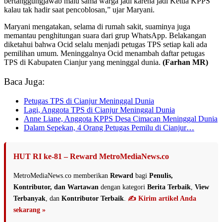
bertanggungjawab malu sama warga jadi karena jadi Ketua KPPS
kalau tak hadir saat pencoblosan,” ujar Maryani.
Maryani mengatakan, selama di rumah sakit, suaminya juga
memantau penghitungan suara dari grup WhatsApp. Belakangan
diketahui bahwa Ocid selalu menjadi petugas TPS setiap kali ada
pemilihan umum. Meninggalnya Ocid menambah daftar petugas
TPS di Kabupaten Cianjur yang meninggal dunia.
(Farhan MR)
Baca Juga:
Petugas TPS di Cianjur Meninggal Dunia
Lagi, Anggota TPS di Cianjur Meninggal Dunia
Anne Liane, Anggota KPPS Desa Cimacan Meninggal Dunia
Dalam Sepekan, 4 Orang Petugas Pemilu di Cianjur…
HUT RI ke-81 – Reward MetroMediaNews.co
MetroMediaNews.co memberikan
Reward
bagi
Penulis,
Kontributor, dan Wartawan
dengan kategori
Berita Terbaik
,
View
Terbanyak
, dan
Kontributor Terbaik
.
✍️ Kirim artikel Anda
sekarang »