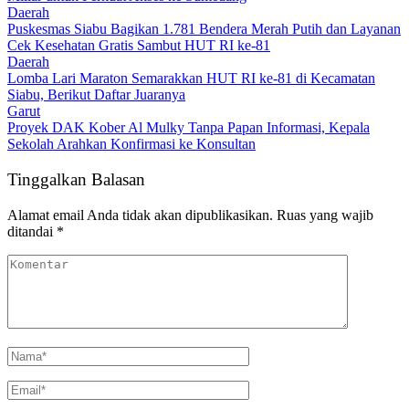
Daerah
Puskesmas Siabu Bagikan 1.781 Bendera Merah Putih dan Layanan
Cek Kesehatan Gratis Sambut HUT RI ke-81
Daerah
Lomba Lari Maraton Semarakkan HUT RI ke-81 di Kecamatan
Siabu, Berikut Daftar Juaranya
Garut
Proyek DAK Kober Al Mulky Tanpa Papan Informasi, Kepala
Sekolah Arahkan Konfirmasi ke Konsultan
Tinggalkan Balasan
Alamat email Anda tidak akan dipublikasikan.
Ruas yang wajib
ditandai
*