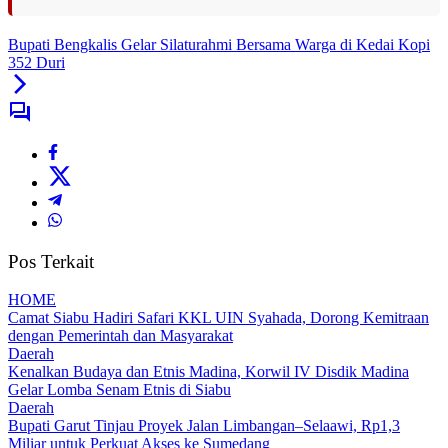
Bupati Bengkalis Gelar Silaturahmi Bersama Warga di Kedai Kopi
352 Duri
Pos Terkait
HOME
Camat Siabu Hadiri Safari KKL UIN Syahada, Dorong Kemitraan
dengan Pemerintah dan Masyarakat
Daerah
Kenalkan Budaya dan Etnis Madina, Korwil IV Disdik Madina
Gelar Lomba Senam Etnis di Siabu
Daerah
Bupati Garut Tinjau Proyek Jalan Limbangan–Selaawi, Rp1,3
Miliar untuk Perkuat Akses ke Sumedang