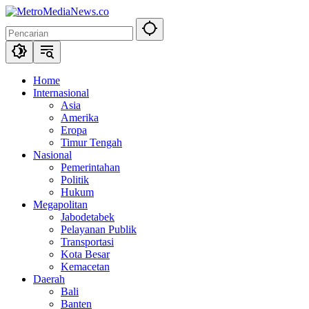
Langsung
ke
konten
Home
Internasional
Asia
Amerika
Eropa
Timur Tengah
Nasional
Pemerintahan
Politik
Hukum
Megapolitan
Jabodetabek
Pelayanan Publik
Transportasi
Kota Besar
Kemacetan
Daerah
Bali
Banten