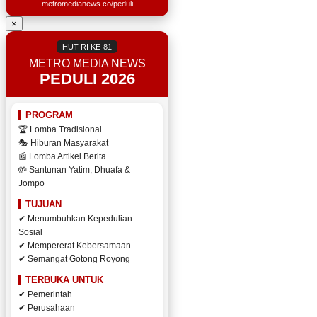
metromedianews.co/peduli
×
HUT RI KE-81
METRO MEDIA NEWS
PEDULI 2026
PROGRAM
🏆 Lomba Tradisional
🎭 Hiburan Masyarakat
📰 Lomba Artikel Berita
🤲 Santunan Yatim, Dhuafa &
Jompo
TUJUAN
✔ Menumbuhkan Kepedulian
Sosial
✔ Mempererat Kebersamaan
✔ Semangat Gotong Royong
TERBUKA UNTUK
✔ Pemerintah
✔ Perusahaan