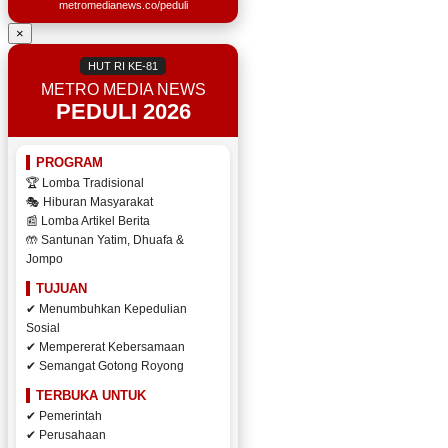
metromedianews.co/peduli
×
HUT RI KE-81
METRO MEDIA NEWS
PEDULI 2026
PROGRAM
🏆 Lomba Tradisional
🎭 Hiburan Masyarakat
📰 Lomba Artikel Berita
🤲 Santunan Yatim, Dhuafa &
Jompo
TUJUAN
✔ Menumbuhkan Kepedulian
Sosial
✔ Mempererat Kebersamaan
✔ Semangat Gotong Royong
TERBUKA UNTUK
✔ Pemerintah
✔ Perusahaan