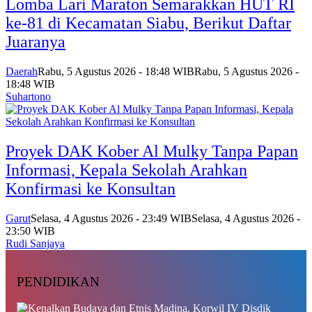
Lomba Lari Maraton Semarakkan HUT RI
ke-81 di Kecamatan Siabu, Berikut Daftar
Juaranya
Daerah
Rabu, 5 Agustus 2026 - 18:48 WIB
Rabu, 5 Agustus 2026 -
18:48 WIB
Suhartono
Proyek DAK Kober Al Mulky Tanpa Papan
Informasi, Kepala Sekolah Arahkan
Konfirmasi ke Konsultan
Garut
Selasa, 4 Agustus 2026 - 23:49 WIB
Selasa, 4 Agustus 2026 -
23:50 WIB
Rudi Sanjaya
PENDIDIKAN