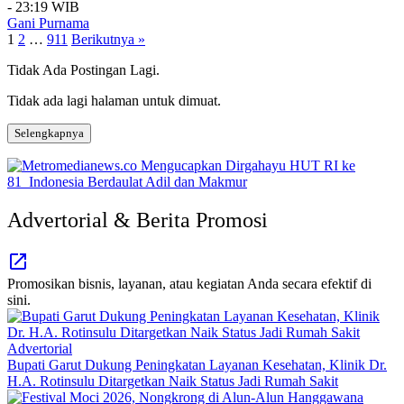
- 23:19 WIB
Gani Purnama
Paginasi
1
2
…
911
Berikutnya »
pos
Tidak Ada Postingan Lagi.
Tidak ada lagi halaman untuk dimuat.
Selengkapnya
Advertorial & Berita Promosi
Promosikan bisnis, layanan, atau kegiatan Anda secara efektif di
sini.
Advertorial
Bupati Garut Dukung Peningkatan Layanan Kesehatan, Klinik Dr.
H.A. Rotinsulu Ditargetkan Naik Status Jadi Rumah Sakit