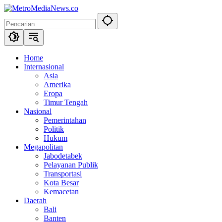
Langsung
ke
konten
Home
Internasional
Asia
Amerika
Eropa
Timur Tengah
Nasional
Pemerintahan
Politik
Hukum
Megapolitan
Jabodetabek
Pelayanan Publik
Transportasi
Kota Besar
Kemacetan
Daerah
Bali
Banten