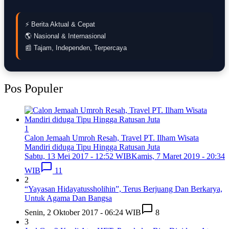
⚡ Berita Aktual & Cepat
🌎 Nasional & Internasional
📰 Tajam, Independen, Terpercaya
Pos Populer
1
Calon Jemaah Umroh Resah, Travel PT. Ilham Wisata
Mandiri diduga Tipu Hingga Ratusan Juta
Sabtu, 13 Mei 2017 - 12:52 WIB
Kamis, 7 Maret 2019 - 20:34
WIB
11
2
“Yayasan Hidayatussholihin”, Terus Berjuang Dan Berkarya,
Untuk Agama Dan Bangsa
Senin, 2 Oktober 2017 - 06:24 WIB
8
3