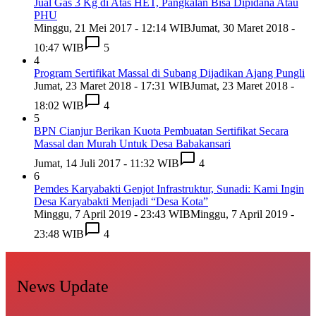
Jual Gas 3 Kg di Atas HET, Pangkalan Bisa Dipidana Atau
PHU
Minggu, 21 Mei 2017 - 12:14 WIB
Jumat, 30 Maret 2018 -
10:47 WIB
5
4
Program Sertifikat Massal di Subang Dijadikan Ajang Pungli
Jumat, 23 Maret 2018 - 17:31 WIB
Jumat, 23 Maret 2018 -
18:02 WIB
4
5
BPN Cianjur Berikan Kuota Pembuatan Sertifikat Secara
Massal dan Murah Untuk Desa Babakansari
Jumat, 14 Juli 2017 - 11:32 WIB
4
6
Pemdes Karyabakti Genjot Infrastruktur, Sunadi: Kami Ingin
Desa Karyabakti Menjadi “Desa Kota”
Minggu, 7 April 2019 - 23:43 WIB
Minggu, 7 April 2019 -
23:48 WIB
4
News Update