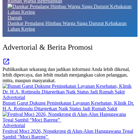
Rumah Warga Beterbangan
Daerah
Damkar Pemalang Himbau Warga Siaga Darurat Kebakaran
Lahan Kering
Advertorial & Berita Promosi
Publikasikan sekarang dan jadikan informasi Anda lebih dikenal,
lebih dipercaya, dan lebih mudah menjangkau calon pelanggan,
mitra, maupun masyarakat.
Advertorial
Bupati Garut Dukung Peningkatan Layanan Kesehatan, Klinik Dr.
H.A. Rotinsulu Ditargetkan Naik Status Jadi Rumah Sakit
Advertorial
Festival Moci 2026, Nongkrong di Alun-Alun Hanggawana Tegal
Sambil “Moci Bareng”