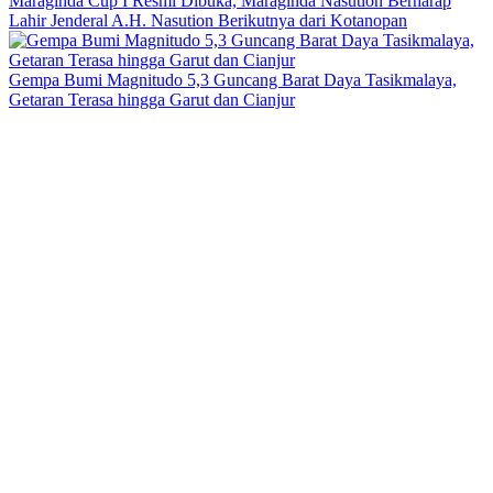
Maraginda Cup I Resmi Dibuka, Maraginda Nasution Berharap
Lahir Jenderal A.H. Nasution Berikutnya dari Kotanopan
Gempa Bumi Magnitudo 5,3 Guncang Barat Daya Tasikmalaya,
Getaran Terasa hingga Garut dan Cianjur