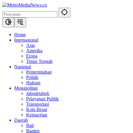
Langsung
ke
konten
Home
Internasional
Asia
Amerika
Eropa
Timur Tengah
Nasional
Pemerintahan
Politik
Hukum
Megapolitan
Jabodetabek
Pelayanan Publik
Transportasi
Kota Besar
Kemacetan
Daerah
Bali
Banten