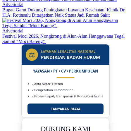
Advertorial
Bupati Garut Dukung Peningkatan Layanan Kesehatan, Klinik Dr.
H.A. Rotinsulu Ditargetkan Naik Status Jadi Rumah Sakit
Advertorial
Festival Moci 2026, Nongkrong di Alun-Alun Hanggawana Tegal
Sambil “Moci Bareng”
LAYANAN LEGALITAS NASIONAL
⚖
PENDIRIAN BADAN HUKUM
YAYASAN • PT • CV • PERKUMPULAN
- Akta Notaris Resmi
- Pengesahan Kementerian
- Proses Cepat, Transparan & Konsultasi Gratis
TANYAKAN BIAYA
DUKUNG KAMI