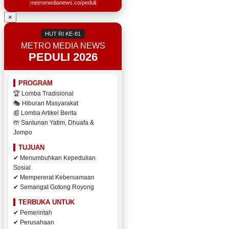
metromedianews.co/peduli
×
HUT RI KE-81
METRO MEDIA NEWS
PEDULI 2026
PROGRAM
🏆 Lomba Tradisional
🎭 Hiburan Masyarakat
📰 Lomba Artikel Berita
🤲 Santunan Yatim, Dhuafa &
Jompo
TUJUAN
✔ Menumbuhkan Kepedulian
Sosial
✔ Mempererat Kebersamaan
✔ Semangat Gotong Royong
TERBUKA UNTUK
✔ Pemerintah
✔ Perusahaan