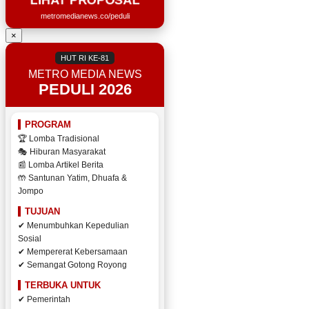
metromedianews.co/peduli
×
HUT RI KE-81
METRO MEDIA NEWS
PEDULI 2026
PROGRAM
🏆 Lomba Tradisional
🎭 Hiburan Masyarakat
📰 Lomba Artikel Berita
🤲 Santunan Yatim, Dhuafa &
Jompo
TUJUAN
✔ Menumbuhkan Kepedulian
Sosial
✔ Mempererat Kebersamaan
✔ Semangat Gotong Royong
TERBUKA UNTUK
✔ Pemerintah