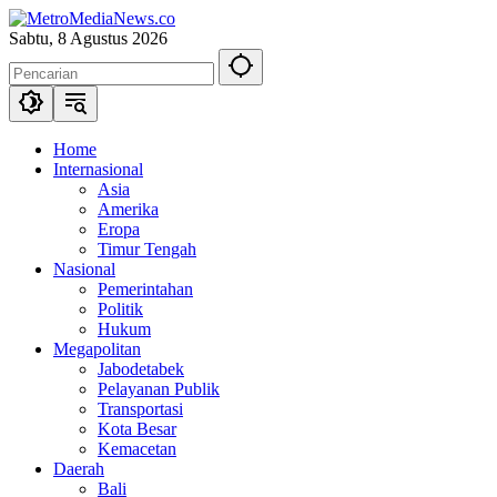
Langsung
ke
Sabtu, 8 Agustus 2026
konten
Home
Internasional
Asia
Amerika
Eropa
Timur Tengah
Nasional
Pemerintahan
Politik
Hukum
Megapolitan
Jabodetabek
Pelayanan Publik
Transportasi
Kota Besar
Kemacetan
Daerah
Bali