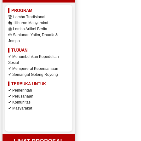
PROGRAM
🏆 Lomba Tradisional
🎭 Hiburan Masyarakat
📰 Lomba Artikel Berita
🤲 Santunan Yatim, Dhuafa &
Jompo
TUJUAN
✔ Menumbuhkan Kepedulian
Sosial
✔ Mempererat Kebersamaan
✔ Semangat Gotong Royong
TERBUKA UNTUK
✔ Pemerintah
✔ Perusahaan
✔ Komunitas
✔ Masyarakat
LIHAT PROPOSAL