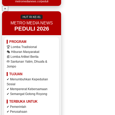
metromedianews.co/peduli
×
HUT RI KE-81
METRO MEDIA NEWS
PEDULI 2026
PROGRAM
🏆 Lomba Tradisional
🎭 Hiburan Masyarakat
📰 Lomba Artikel Berita
🤲 Santunan Yatim, Dhuafa &
Jompo
TUJUAN
✔ Menumbuhkan Kepedulian
Sosial
✔ Mempererat Kebersamaan
✔ Semangat Gotong Royong
TERBUKA UNTUK
✔ Pemerintah
✔ Perusahaan