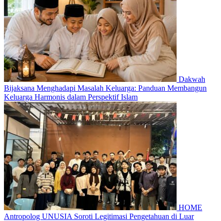
Dakwah
Bijaksana Menghadapi Masalah Keluarga: Panduan Membangun
Keluarga Harmonis dalam Perspektif Islam
HOME
Antropolog UNUSIA Soroti Legitimasi Pengetahuan di Luar