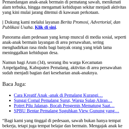
Pemandangan anak-anak bermain di pematang sawah, menikmati
alam terbuka, hingga mengamati kehidupan sekitar menjadi aktivitas
yang kini mulai jarang ditemui di kawasan perkotaan.
|
Dukung kami melalui layanan
Berita Promosi, Advertorial, dan
Publikasi Usaha
.
Klik di sini
.
Panorama alam pedesaan yang kerap muncul di media sosial, seperti
anak-anak bermain layangan di area persawahan, sering
menghadirkan rasa rindu bagi banyak orang yang telah lama
meninggalkan kehidupan desa.
Namun bagi Arum (34), seorang ibu warga Kecamatan
Ampelgading, Kabupaten Pemalang, aktivitas di area persawahan
sudah menjadi bagian dari keseharian anak-anaknya.
Baca Juga:
Cara Kreatif Anak -anak di Pemalang Kurangi…
Sungai Comal Pemalang Surut, Warga Sulap Aliran…
Potret Pilu Jalanan, Bocah Pengemis Mematung Saat…
SPBU Bentar Pemalang Suguhkan View Gunung yang…
“Bagi kami yang tinggal di pedesaan, sawah bukan hanya tempat
bekerja, tetapi juga tempat belajar dan bermain. Mengajak anak ke