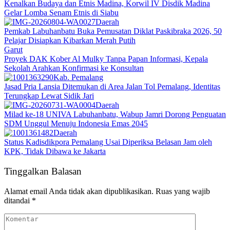
Kenalkan Budaya dan Etnis Madina, Korwil IV Disdik Madina
Gelar Lomba Senam Etnis di Siabu
Daerah
Pemkab Labuhanbatu Buka Pemusatan Diklat Paskibraka 2026, 50
Pelajar Disiapkan Kibarkan Merah Putih
Garut
Proyek DAK Kober Al Mulky Tanpa Papan Informasi, Kepala
Sekolah Arahkan Konfirmasi ke Konsultan
Kab. Pemalang
Jasad Pria Lansia Ditemukan di Area Jalan Tol Pemalang, Identitas
Terungkap Lewat Sidik Jari
Daerah
Milad ke-18 UNIVA Labuhanbatu, Wabup Jamri Dorong Penguatan
SDM Unggul Menuju Indonesia Emas 2045
Daerah
Status Kadisdikpora Pemalang Usai Diperiksa Belasan Jam oleh
KPK, Tidak Dibawa ke Jakarta
Tinggalkan Balasan
Alamat email Anda tidak akan dipublikasikan.
Ruas yang wajib
ditandai
*