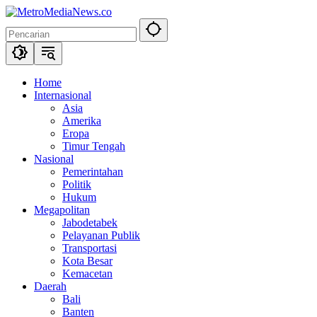
Langsung
ke
konten
Home
Internasional
Asia
Amerika
Eropa
Timur Tengah
Nasional
Pemerintahan
Politik
Hukum
Megapolitan
Jabodetabek
Pelayanan Publik
Transportasi
Kota Besar
Kemacetan
Daerah
Bali
Banten