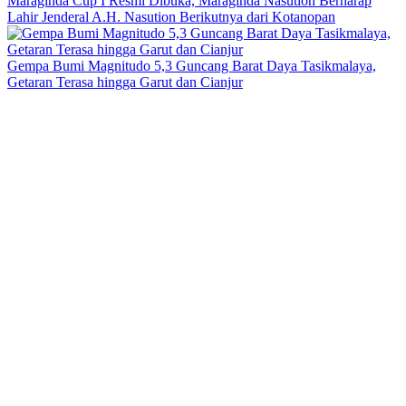
Maraginda Cup I Resmi Dibuka, Maraginda Nasution Berharap
Lahir Jenderal A.H. Nasution Berikutnya dari Kotanopan
Gempa Bumi Magnitudo 5,3 Guncang Barat Daya Tasikmalaya,
Getaran Terasa hingga Garut dan Cianjur