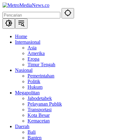
Langsung
ke
konten
Home
Internasional
Asia
Amerika
Eropa
Timur Tengah
Nasional
Pemerintahan
Politik
Hukum
Megapolitan
Jabodetabek
Pelayanan Publik
Transportasi
Kota Besar
Kemacetan
Daerah
Bali
Banten