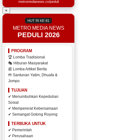
metromedianews.co/peduli
×
HUT RI KE-81
METRO MEDIA NEWS
PEDULI 2026
PROGRAM
🏆 Lomba Tradisional
🎭 Hiburan Masyarakat
📰 Lomba Artikel Berita
🤲 Santunan Yatim, Dhuafa &
Jompo
TUJUAN
✔ Menumbuhkan Kepedulian
Sosial
✔ Mempererat Kebersamaan
✔ Semangat Gotong Royong
TERBUKA UNTUK
✔ Pemerintah
✔ Perusahaan