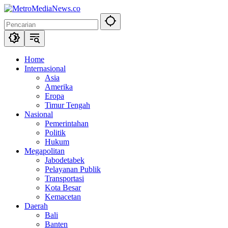
Langsung
ke
konten
Home
Internasional
Asia
Amerika
Eropa
Timur Tengah
Nasional
Pemerintahan
Politik
Hukum
Megapolitan
Jabodetabek
Pelayanan Publik
Transportasi
Kota Besar
Kemacetan
Daerah
Bali
Banten