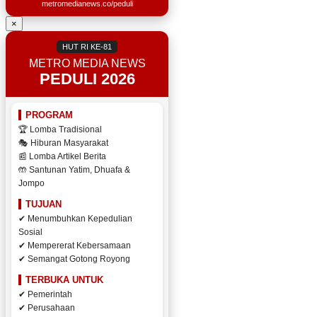
metromedianews.co/peduli
×
HUT RI KE-81
METRO MEDIA NEWS
PEDULI 2026
PROGRAM
🏆 Lomba Tradisional
🎭 Hiburan Masyarakat
📰 Lomba Artikel Berita
🤲 Santunan Yatim, Dhuafa &
Jompo
TUJUAN
✔ Menumbuhkan Kepedulian
Sosial
✔ Mempererat Kebersamaan
✔ Semangat Gotong Royong
TERBUKA UNTUK
✔ Pemerintah
✔ Perusahaan