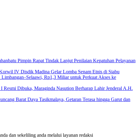
hanbatu Pimpin Rapat Tindak Lanjut Penilaian Kepatuhan Pelayanan
Korwil IV Disdik Madina Gelar Lomba Senam Etnis di Siabu
n Limbangan–Selaawi, Rp1,3 Miliar untuk Perkuat Akses ke
I Resmi Dibuka, Maraginda Nasution Berharap Lahir Jenderal A.H.
ncang Barat Daya Tasikmalaya, Getaran Terasa hingga Garut dan
nda dan sekeliling anda melalui layanan redaksi