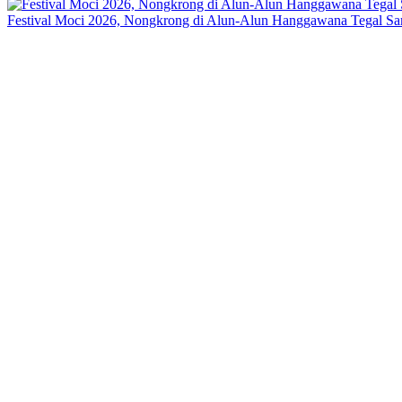
Festival Moci 2026, Nongkrong di Alun-Alun Hanggawana Tegal S