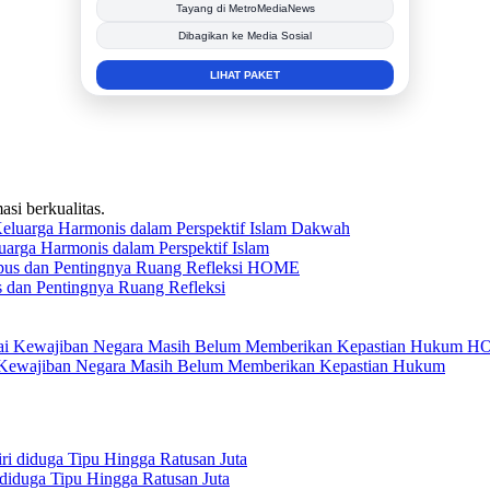
Berita Promosi
Tingkatkan Branding Anda
INFO SELENGKAPNYA
asi berkualitas.
Dakwah
rga Harmonis dalam Perspektif Islam
HOME
 dan Pentingnya Ruang Refleksi
H
ai Kewajiban Negara Masih Belum Memberikan Kepastian Hukum
diduga Tipu Hingga Ratusan Juta