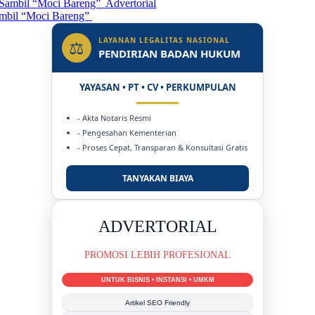
Advertorial
ambil “Moci Bareng”
LAYANAN LEGALITAS NASIONAL
⚖
PENDIRIAN BADAN HUKUM
YAYASAN • PT • CV • PERKUMPULAN
- Akta Notaris Resmi
- Pengesahan Kementerian
- Proses Cepat, Transparan & Konsultasi Gratis
TANYAKAN BIAYA
DUKUNG KAMI
BERSAMA METROMEDIANEWS.CO
MEDIA INFORMASI TERPERCAYA
Publikasi Kegiatan