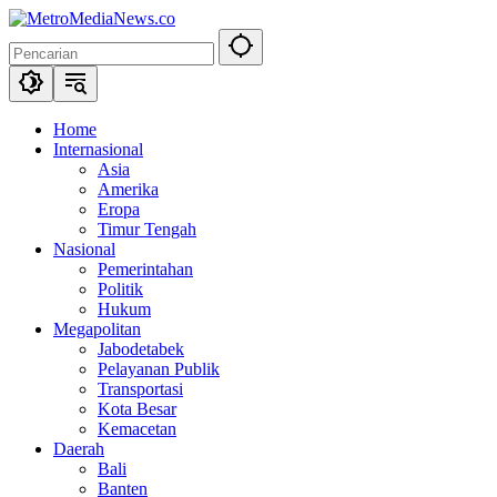
Langsung
ke
konten
Home
Internasional
Asia
Amerika
Eropa
Timur Tengah
Nasional
Pemerintahan
Politik
Hukum
Megapolitan
Jabodetabek
Pelayanan Publik
Transportasi
Kota Besar
Kemacetan
Daerah
Bali
Banten