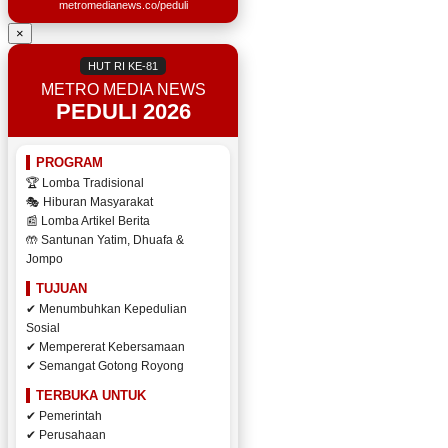
metromedianews.co/peduli
×
HUT RI KE-81
METRO MEDIA NEWS
PEDULI 2026
PROGRAM
🏆 Lomba Tradisional
🎭 Hiburan Masyarakat
📰 Lomba Artikel Berita
🤲 Santunan Yatim, Dhuafa &
Jompo
TUJUAN
✔ Menumbuhkan Kepedulian
Sosial
✔ Mempererat Kebersamaan
✔ Semangat Gotong Royong
TERBUKA UNTUK
✔ Pemerintah
✔ Perusahaan