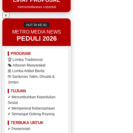
metromedianews.co/peduli
×
HUT RI KE-81
METRO MEDIA NEWS
PEDULI 2026
PROGRAM
🏆 Lomba Tradisional
🎭 Hiburan Masyarakat
📰 Lomba Artikel Berita
🤲 Santunan Yatim, Dhuafa &
Jompo
TUJUAN
✔ Menumbuhkan Kepedulian
Sosial
✔ Mempererat Kebersamaan
✔ Semangat Gotong Royong
TERBUKA UNTUK
✔ Pemerintah