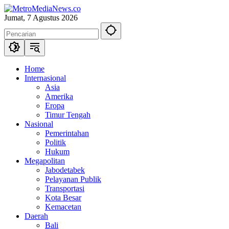
Langsung
ke
Jumat, 7 Agustus 2026
konten
Home
Internasional
Asia
Amerika
Eropa
Timur Tengah
Nasional
Pemerintahan
Politik
Hukum
Megapolitan
Jabodetabek
Pelayanan Publik
Transportasi
Kota Besar
Kemacetan
Daerah
Bali