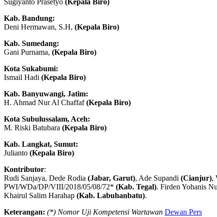
Sugiyanto Prasetyo
(Kepala Biro)
Kab. Bandung:
Deni Hermawan, S.H,
(Kepala Biro)
Kab. Sumedang:
Gani Purnama,
(Kepala Biro)
Kota Sukabumi:
Ismail Hadi
(Kepala Biro)
Kab. Banyuwangi, Jatim:
H. Ahmad Nur Al Chaffaf
(Kepala Biro)
Kota Subulussalam, Aceh:
M. Riski Batubara
(Kepala Biro)
Kab. Langkat, Sumut:
Julianto
(Kepala Biro)
Kontributor
:
Rudi Sanjaya, Dede Rodia
(Jabar, Garut)
, Ade Supandi
(Cianjur)
,
PWI/WDa/DP/VIII/2018/05/08/72*
(Kab. Tegal)
. Firden Yohanis N
Khairul Salim Harahap
(Kab. Labuhanbatu)
.
Keterangan:
(*) Nomor Uji Kompetensi Wartawan
Dewan Pers