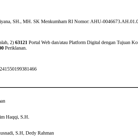
Hendriyana, SH., MH. SK Menkumham RI Nomor: AHU-0046673.AH.01.
alah, 2)
63121
Portal Web dan/atau Platform Digital dengan Tujuan Ko
00
Periklanan.
6241550199381466
man
lim Haqqi, S.H.
 Rusnadi, S.H, Dedy Rahman