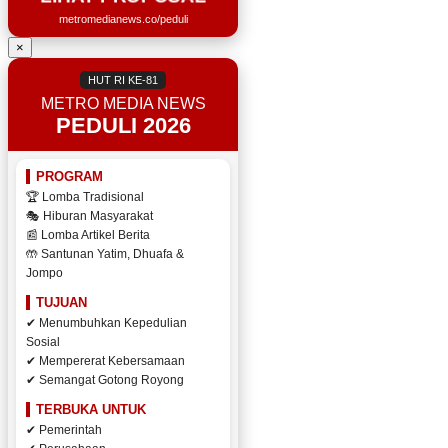
metromedianews.co/peduli
×
HUT RI KE-81
METRO MEDIA NEWS
PEDULI 2026
PROGRAM
🏆 Lomba Tradisional
🎭 Hiburan Masyarakat
📰 Lomba Artikel Berita
🤲 Santunan Yatim, Dhuafa &
Jompo
TUJUAN
✔ Menumbuhkan Kepedulian
Sosial
✔ Mempererat Kebersamaan
✔ Semangat Gotong Royong
TERBUKA UNTUK
✔ Pemerintah