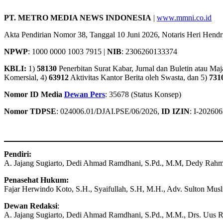
PT. METRO MEDIA NEWS INDONESIA
|
www.mmni.co.id
Akta Pendirian Nomor 38, Tanggal 10 Juni 2026, Notaris Heri 
NPWP
: 1000 0000 1003 7915 |
NIB
: 2306260133374
KBLI:
1)
58130
Penerbitan Surat Kabar, Jurnal dan Buletin atau Maj
Komersial, 4)
63912
Aktivitas Kantor Berita oleh Swasta, dan 5)
731
Nomor ID Media
Dewan Pers
: 35678 (Status Konsep)
Nomor TDPSE
: 024006.01/DJAI.PSE/06/2026,
ID IZIN
: I-20260
Pendiri:
A. Jajang Sugiarto, Dedi Ahmad Ramdhani, S.Pd., M.M, Dedy Rah
Penasehat Hukum:
Fajar Herwindo Koto, S.H., Syaifullah, S.H, M.H., Adv. Sulton Mus
Dewan Redaksi
:
A. Jajang Sugiarto, Dedi Ahmad Ramdhani, S.Pd., M.M., Drs. Uus