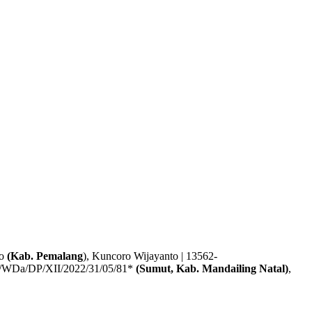
no
(Kab. Pemalang
), Kuncoro Wijayanto | 13562-
I/WDa/DP/XII/2022/31/05/81*
(Sumut, Kab. Mandailing Natal)
,