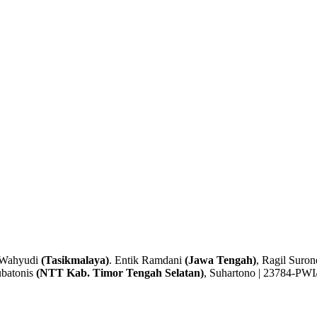
 Wahyudi
(Tasikmalaya)
. Entik Ramdani
(Jawa Tengah)
, Ragil Suro
ubatonis
(NTT Kab. Timor Tengah Selatan)
, Suhartono | 23784-PW