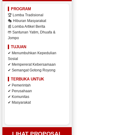
PROGRAM
🏆 Lomba Tradisional
🎭 Hiburan Masyarakat
📰 Lomba Artikel Berita
🤲 Santunan Yatim, Dhuafa &
Jompo
TUJUAN
✔ Menumbuhkan Kepedulian
Sosial
✔ Mempererat Kebersamaan
✔ Semangat Gotong Royong
TERBUKA UNTUK
✔ Pemerintah
✔ Perusahaan
✔ Komunitas
✔ Masyarakat
LIHAT PROPOSAL