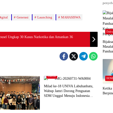
penyeba
igital
Generasi
Launching
MAHASISWA
Dakw
abusel Ungkap 30 Kasus Narkotika dan Amankan 36
Bijaks
Masala
Pandu
Keluar
Perspek
Daerah
HOM
Milad ke-18 UNIVA Labuhanbatu,
Ketika
Wabup Jamri Dorong Penguatan
Berpin
SDM Unggul Menuju Indonesia
Emas 2045