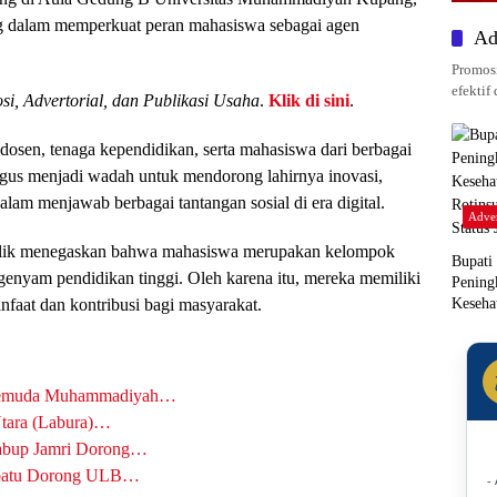
g dalam memperkuat peran mahasiswa sebagai agen
Ad
Promosi
efektif 
si, Advertorial, dan Publikasi Usaha
.
Klik di sini
.
, dosen, tenaga kependidikan, serta mahasiswa dari berbagai
igus menjadi wadah untuk mendorong lahirnya inovasi,
alam menjawab berbagai tantangan sosial di era digital.
Adver
lik menegaskan bahwa mahasiswa merupakan kelompok
Bupati
nyam pendidikan tinggi. Oleh karena itu, mereka memiliki
Pening
Keseha
aat dan kontribusi bagi masyarakat.
Rotins
Status
 Pemuda Muhammadiyah…
tara (Labura)…
abup Jamri Dorong…
nbatu Dorong ULB…
-