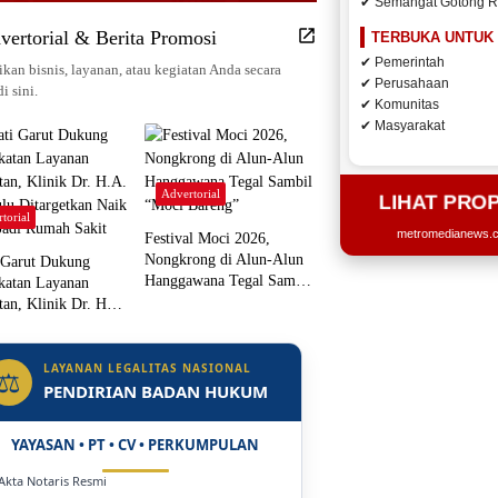
✔ Semangat Gotong 
vertorial & Berita Promosi
TERBUKA UNTUK
✔ Pemerintah
kan bisnis, layanan, atau kegiatan Anda secara
✔ Perusahaan
di sini.
✔ Komunitas
✔ Masyarakat
Advertorial
LIHAT PRO
torial
metromedianews.co
Festival Moci 2026,
Nongkrong di Alun-Alun
 Garut Dukung
Hanggawana Tegal Sambil
katan Layanan
“Moci Bareng”
tan, Klinik Dr. H.A.
ulu Ditargetkan Naik
 Jadi Rumah Sakit
LAYANAN LEGALITAS NASIONAL
⚖
PENDIRIAN BADAN HUKUM
YAYASAN • PT • CV • PERKUMPULAN
 Akta Notaris Resmi