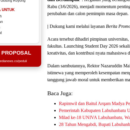
 Gotong Royong
Rabu (3/6/2026), menjadi momentum pentin
 UNTUK
perubahan dan calon pemimpin masa depan.
h
an
|
Dukung kami melalui layanan
Berita Promo
s
t
Acara tersebut dihadiri pimpinan universitas
fakultas. Launching Student Day 2026 sekal
T PROPOSAL
kreativitas, dan kontribusi nyata mahasiswa d
edianews.co/peduli
Dalam sambutannya, Rektor Nazaruddin Ma
istimewa yang memperoleh kesempatan menge
tanggung jawab moral untuk memberikan manf
Baca Juga:
Rapimwil dan Baitul Arqam Madya
Pemerintah Kabupaten Labuhanbatu U
Milad ke-18 UNIVA Labuhanbatu, W
28 Tahun Mengabdi, Bupati Labuha