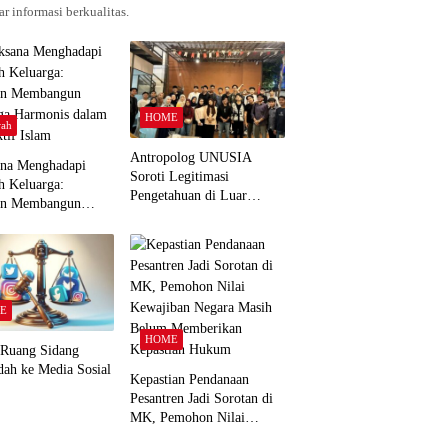
r informasi berkualitas.
HOME
ah
Antropolog UNUSIA
ana Menghadapi
Soroti Legitimasi
h Keluarga:
Pengetahuan di Luar
an Membangun
Kampus dan Pentingnya
ga Harmonis dalam
Ruang Refleksi
tif Islam
E
HOME
 Ruang Sidang
dah ke Media Sosial
Kepastian Pendanaan
Pesantren Jadi Sorotan di
MK, Pemohon Nilai
Kewajiban Negara Masih