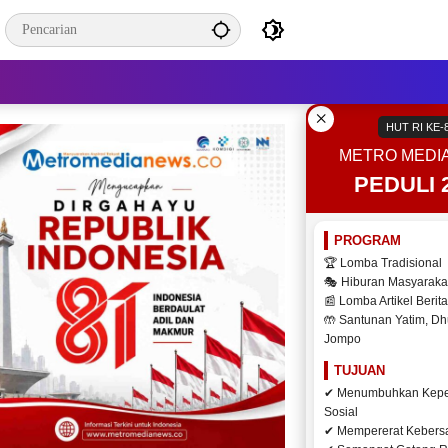
×
HUT RI KE-
METRO MEDI
PEDULI 
PROGRAM
🏆 Lomba Tradisional
🎭 Hiburan Masyaraka
📰 Lomba Artikel Berita
🤲 Santunan Yatim, Dh
Jompo
TUJUAN
✔ Menumbuhkan Kepe
Sosial
✔ Mempererat Keber