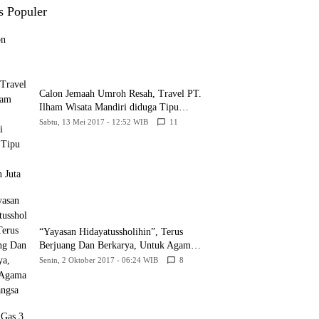
Belum Memberikan
s Populer
Kepastian Hukum
Calon Jemaah Umroh Resah, Travel PT.
Ilham Wisata Mandiri diduga Tipu
Hingga Ratusan Juta
Sabtu, 13 Mei 2017 - 12:52 WIB
11
“Yayasan Hidayatussholihin”, Terus
Berjuang Dan Berkarya, Untuk Agama
Dan Bangsa
Senin, 2 Oktober 2017 - 06:24 WIB
8