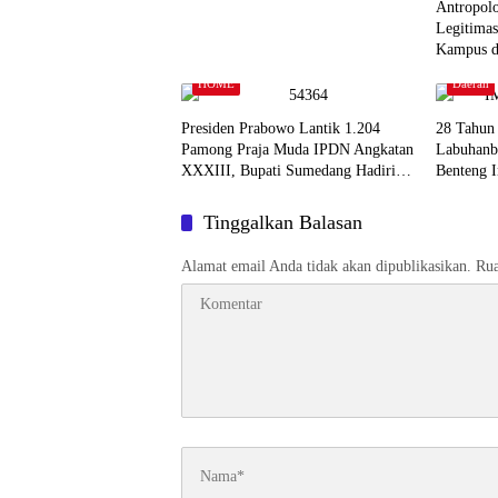
Antropol
Legitimas
Kampus d
Refleksi
HOME
Daerah
Presiden Prabowo Lantik 1.204
28 Tahun
Pamong Praja Muda IPDN Angkatan
Labuhanb
XXXIII, Bupati Sumedang Hadiri
Benteng I
Upacara
Pemimpin
Tinggalkan Balasan
Alamat email Anda tidak akan dipublikasikan.
Rua