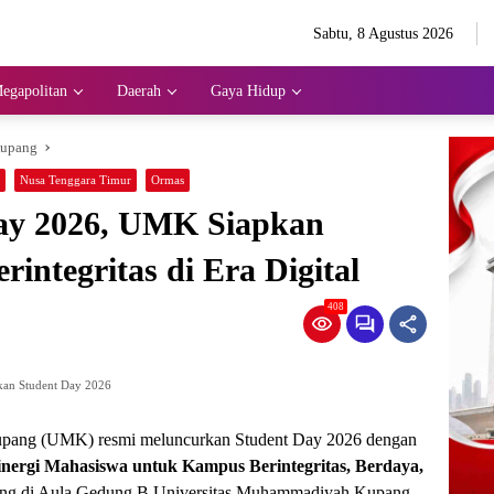
Sabtu, 8 Agustus 2026
egapolitan
Daerah
Gaya Hidup
Kupang
Nusa Tenggara Timur
Ormas
ay 2026, UMK Siapkan
integritas di Era Digital
408
an Student Day 2026
pang (UMK) resmi meluncurkan Student Day 2026 dengan
nergi Mahasiswa untuk Kampus Berintegritas, Berdaya,
sung di Aula Gedung B Universitas Muhammadiyah Kupang,