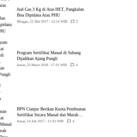
Jual Gas 3 Kg di Atas HET, Pangkalan
Bisa Dipidana Atau PHU
Minggu, 21 Mei 2017 - 12:14 WIB
5
Program Sertifikat Massal di Subang
Dijadikan Ajang Pungli
Jumat, 23 Maret 2018 - 17:31 WIB
4
BPN Cianjur Berikan Kuota Pembuatan
Sertifikat Secara Massal dan Murah
Untuk Desa Babakansari
Jumat, 14 Juli 2017 - 11:32 WIB
4