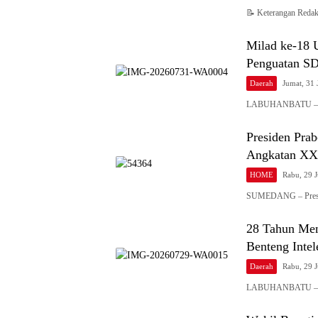
📝 Keterangan Redaks
Milad ke-18
Penguatan S
Daerah
Jumat, 31 
LABUHANBATU – Uni
Presiden Pra
Angkatan XXX
HOME
Rabu, 29 J
SUMEDANG – Presid
28 Tahun Men
Benteng Inte
Daerah
Rabu, 29 J
LABUHANBATU – Bup