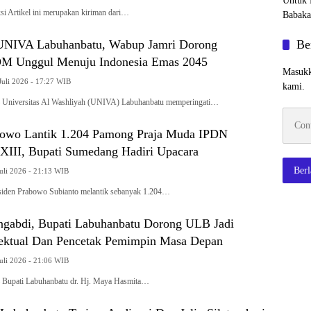
i Artikel ini merupakan kiriman dari…
Be
 UNIVA Labuhanbatu, Wabup Jamri Dorong
DM Unggul Menuju Indonesia Emas 2045
Masukk
Juli 2026 - 17:27 WIB
kami.
versitas Al Washliyah (UNIVA) Labuhanbatu memperingati…
Contoh
emaila
bowo Lantik 1.204 Pamong Praja Muda IPDN
III, Bupati Sumedang Hadiri Upacara
Ber
uli 2026 - 21:13 WIB
en Prabowo Subianto melantik sebanyak 1.204…
gabdi, Bupati Labuhanbatu Dorong ULB Jadi
lektual Dan Pencetak Pemimpin Masa Depan
uli 2026 - 21:06 WIB
ati Labuhanbatu dr. Hj. Maya Hasmita…