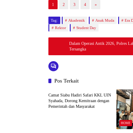
1
2
3
4
»
Tag:
Akademik
Anak Muda
Era D
Rektor
Student Day
Dalam Operasi Antik 2026, Polres L
Tersangka
Pos Terkait
HOME
Camat Siabu Hadiri Safari KKL UIN
Syahada, Dorong Kemitraan dengan
Pemerintah dan Masyarakat
HOME