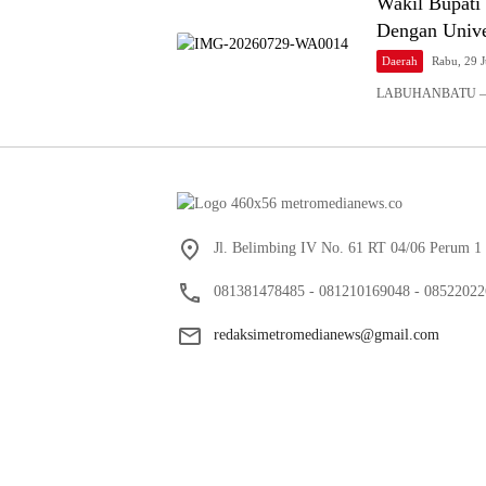
Wakil Bupati
Dengan Unive
Daerah
Rabu, 29 J
LABUHANBATU – Wak
Jl. Belimbing IV No. 61 RT 04/06 Perum 1
081381478485 - 081210169048 - 08522022
redaksimetromedianews@gmail.com