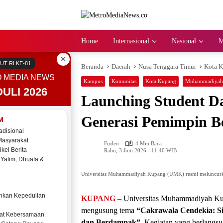
Langsung
ke
konten
Home
Internasional
Nasional
M
×
UT RI KE-81
Beranda
Daerah
Nusa Tenggara Timur
Kota 
 MEDIA NEWS
Kampus
Komunitas
Kota Kupang
Muhammadiyah
ULI 2026
Launching Student D
Generasi Pemimpin Ber
M
adisional
Masyarakat
Firden
4 Min Baca
ikel Berita
Rabu, 3 Juni 2026 - 11:40 WIB
 Yatim, Dhuafa &
Universitas Muhammadiyah Kupang (UMK) resmi meluncurk
kan Kepedulian
KUPANG
– Universitas Muhammadiyah Ku
mengusung tema
“Cakrawala Cendekia: Si
at Kebersamaan
dan Berdampak”
. Kegiatan yang berlang