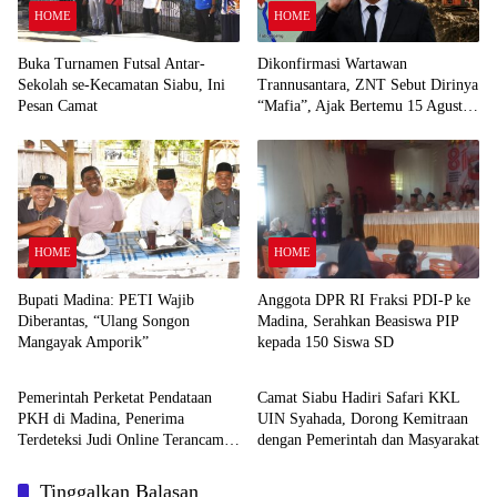
HOME
HOME
Buka Turnamen Futsal Antar-
Dikonfirmasi Wartawan
Sekolah se-Kecamatan Siabu, Ini
Trannusantara, ZNT Sebut Dirinya
Pesan Camat
“Mafia”, Ajak Bertemu 15 Agustus
untuk Klarifikasi Dugaan PETI
HOME
HOME
Bupati Madina: PETI Wajib
Anggota DPR RI Fraksi PDI-P ke
Diberantas, “Ulang Songon
Madina, Serahkan Beasiswa PIP
Mangayak Amporik”
kepada 150 Siswa SD
HOME
HOME
Pemerintah Perketat Pendataan
Camat Siabu Hadiri Safari KKL
PKH di Madina, Penerima
UIN Syahada, Dorong Kemitraan
Terdeteksi Judi Online Terancam
dengan Pemerintah dan Masyarakat
Dicoret
Tinggalkan Balasan