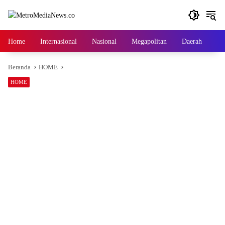
Langsung
ke
konten
Home
Internasional
Nasional
Megapolitan
Daerah
Ga
Beranda
HOME
HOME