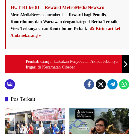
HUT RI ke-81 – Reward MetroMediaNews.co
MetroMediaNews.co memberikan
Reward
bagi
Penulis,
Kontributor, dan Wartawan
dengan kategori
Berita Terbaik
,
View Terbanyak
, dan
Kontributor Terbaik
.
✍️ Kirim artikel
Anda sekarang »
Pemkab Cianjur Lakukan Penyodetan Akibat Jebolnya
Irigasi di Kecamatan Cibeber
Pos Terkait