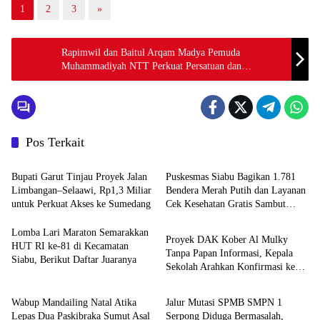
1
2
3
»
Rapimwil dan Baitul Arqam Madya Pemuda
Muhammadiyah NTT Perkuat Persatuan dan
Kepemimpinan Kader Muda
Pos Terkait
Daerah
Daerah
Bupati Garut Tinjau Proyek Jalan
Puskesmas Siabu Bagikan 1.781
Limbangan–Selaawi, Rp1,3 Miliar
Bendera Merah Putih dan Layanan
untuk Perkuat Akses ke Sumedang
Cek Kesehatan Gratis Sambut
Garut
HUT RI ke-81
Lomba Lari Maraton Semarakkan
Proyek DAK Kober Al Mulky
HUT RI ke-81 di Kecamatan
Tanpa Papan Informasi, Kepala
Siabu, Berikut Daftar Juaranya
Sekolah Arahkan Konfirmasi ke
HOME
Banten
Konsultan
Wabup Mandailing Natal Atika
Jalur Mutasi SPMB SMPN 1
Lepas Dua Paskibraka Sumut Asal
Serpong Diduga Bermasalah,