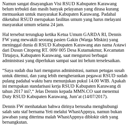
Namun sangat disayangkan Visi RSUD Kabupaten Karawang
belum terbukti dan masih banyak pelayanan yang dirasa kurang
memuaskan untuk masyarakat Kabupaten Karawang. Padahal
diketahui RSUD merupakan fasilitas umum yang harus melayani
masyarakat umum selama 24 jam.
Hal tersebut terungkap ketika Ketua Umum GARDA RI, Dennis
FW yang mewakili seorang pasien Gakin (Warga Miskin) yang
meninggal dunia di RSUD Kabupaten Karawang atas nama Astawi
dari Dusun Citopeng RT. 009/ 005 Desa Kutamakmur, Kecamatan
Tirtajaya, Kabupaten Karawang, saat mengurusi berbagai
administrasi yang diperlukan sampai saat ini belum terselesaikan.
“Saya sudah dua hari mengurus administrasi, namun petugas susah
untuk ditemui, dan yang lebih mengherankan pegawai RSUD sudah
pulang padahal waktu baru menunjukan pukul 14.00 WIB. Apakah
ini merupakan standarisasi kerja RSUD Kabupaten Karawang di
tahun 2017 ini?,“ Jelas Dennis kepada MMN.CO saat menemui
Duty RSUD Kabupaten Karawang, Jum’at (14/07/2017).
Dennis FW menhatakan bahwa dirinya berusaha menghubungi
salah satu staf bernama Yeti melalui WhastAppnya, namun bukan
jawaban yang diterima malah WhastAppnya diblokir oleh yang
bersangkutan.