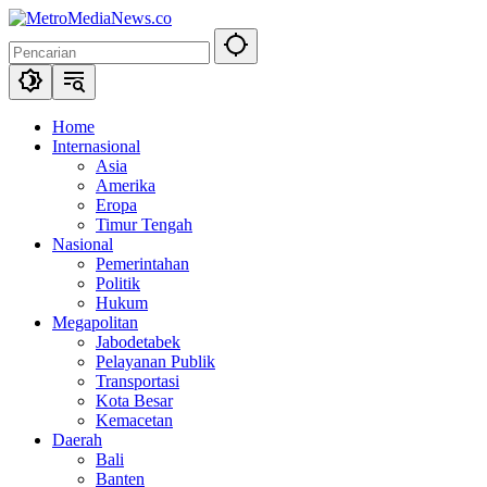
Langsung
ke
konten
Home
Internasional
Asia
Amerika
Eropa
Timur Tengah
Nasional
Pemerintahan
Politik
Hukum
Megapolitan
Jabodetabek
Pelayanan Publik
Transportasi
Kota Besar
Kemacetan
Daerah
Bali
Banten