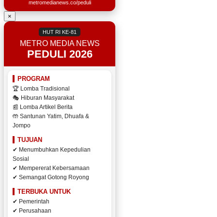
metromedianews.co/peduli
×
HUT RI KE-81
METRO MEDIA NEWS
PEDULI 2026
PROGRAM
🏆 Lomba Tradisional
🎭 Hiburan Masyarakat
📰 Lomba Artikel Berita
🤲 Santunan Yatim, Dhuafa &
Jompo
TUJUAN
✔ Menumbuhkan Kepedulian
Sosial
✔ Mempererat Kebersamaan
✔ Semangat Gotong Royong
TERBUKA UNTUK
✔ Pemerintah
✔ Perusahaan