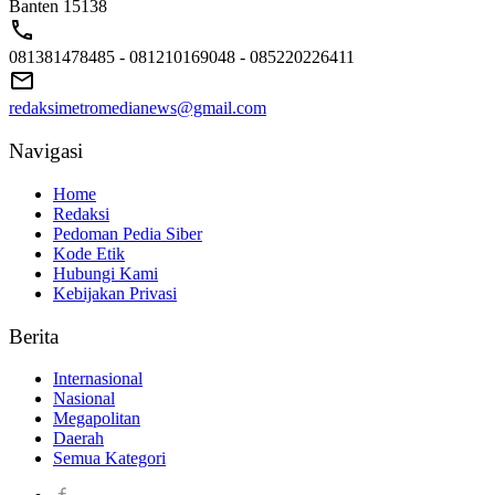
Banten 15138
081381478485 - 081210169048 - 085220226411
redaksimetromedianews@gmail.com
Navigasi
Home
Redaksi
Pedoman Pedia Siber
Kode Etik
Hubungi Kami
Kebijakan Privasi
Berita
Internasional
Nasional
Megapolitan
Daerah
Semua Kategori