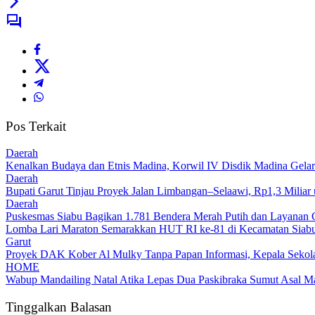
Pos Terkait
Daerah
Kenalkan Budaya dan Etnis Madina, Korwil IV Disdik Madina Gelar
Daerah
Bupati Garut Tinjau Proyek Jalan Limbangan–Selaawi, Rp1,3 Miliar
Daerah
Puskesmas Siabu Bagikan 1.781 Bendera Merah Putih dan Layanan 
Lomba Lari Maraton Semarakkan HUT RI ke-81 di Kecamatan Siabu,
Garut
Proyek DAK Kober Al Mulky Tanpa Papan Informasi, Kepala Sekola
HOME
Wabup Mandailing Natal Atika Lepas Dua Paskibraka Sumut Asal Ma
Tinggalkan Balasan