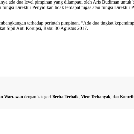
rtinya ada dua level pimpinan yang dilampaui oleh Aris Budiman un
ngsi Direktur Penyidikan tidak terdapat tugas atau fungsi Direktur P
angkangan terhadap perintah pimpinan. “Ada dua tingkat kepemimpi
at Sipil Anti Korupsi, Rabu 30 Agustus 2017.
dan Wartawan
dengan kategori
Berita Terbaik
,
View Terbanyak
, dan
Kontrib