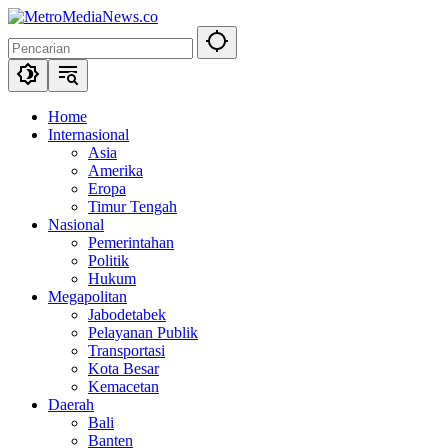
Langsung
ke
konten
Home
Internasional
Asia
Amerika
Eropa
Timur Tengah
Nasional
Pemerintahan
Politik
Hukum
Megapolitan
Jabodetabek
Pelayanan Publik
Transportasi
Kota Besar
Kemacetan
Daerah
Bali
Banten