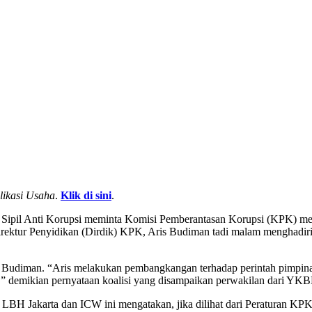
likasi Usaha
.
Klik di sini
.
ipil Anti Korupsi meminta Komisi Pemberantasan Korupsi (KPK) mem
 Direktur Penyidikan (Dirdik) KPK, Aris Budiman tadi malam menghadi
 Budiman. “Aris melakukan pembangkangan terhadap perintah pimpinan
” demikian pernyataan koalisi yang disampaikan perwakilan dari YK
ari LBH Jakarta dan ICW ini mengatakan, jika dilihat dari Peraturan 