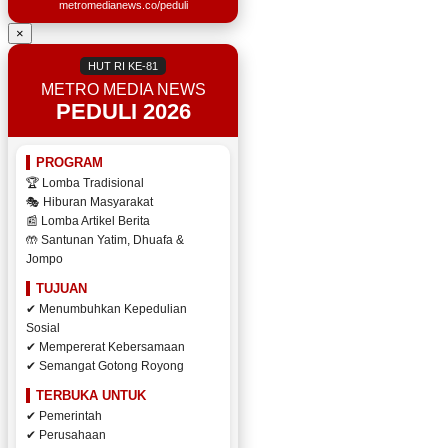
metromedianews.co/peduli
×
HUT RI KE-81
METRO MEDIA NEWS
PEDULI 2026
PROGRAM
🏆 Lomba Tradisional
🎭 Hiburan Masyarakat
📰 Lomba Artikel Berita
🤲 Santunan Yatim, Dhuafa &
Jompo
TUJUAN
✔ Menumbuhkan Kepedulian
Sosial
✔ Mempererat Kebersamaan
✔ Semangat Gotong Royong
TERBUKA UNTUK
✔ Pemerintah
✔ Perusahaan