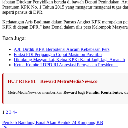
jabatan Direktur Penyidikan berada di bawah Deputi Penindakan. A
Peraturan KPK No. 1 Tahun 2015 yang mengatur mengenai tugas dan fu
seperti pansus di DPR.
Kedatangan Aris Budiman dalam Pansus Angket KPK merupakan pemb
KPK di depan DPR,” kata Donal dalam rilis pers Kelompok Masyarak
Baca Juga:
AJI: Dirdik KPK Berpotensi Ancam Kebebasan Pers
Fraksi PDI Perjuangan Copot Masinton Pasaribu
Didukung Masyarakat, Ketua KPK: Kami Janji Jaga Amanah
Ketua Komite I DPD RI Apresiasi Pernyataan Presiden…
HUT RI ke-81 – Reward MetroMediaNews.co
MetroMediaNews.co memberikan
Reward
bagi
Penulis, Kontributor, 
1
2
3
4
»
Pemkab Bandung Barat Akan Bentuk 74 Kampung KB