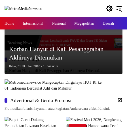
Langsung
ke
konten
Home
Internasional
Nasional
Megapolitan
Daerah
Ga
ir
Keseruan Lomba Bunda PAUD dan Guru TK Siabu
Adi Je
Breaking News
Meriahkan HUT RI ke-81
Siapk
Korban Hanyut di Kali Pesanggrahan
Akhirnya Ditemukan
Korban Hanyut
Rabu, 31 Oktober 2018 - 15:54 WIB
Advertorial & Berita Promosi
Promosikan bisnis, layanan, atau kegiatan Anda secara efektif di sini.