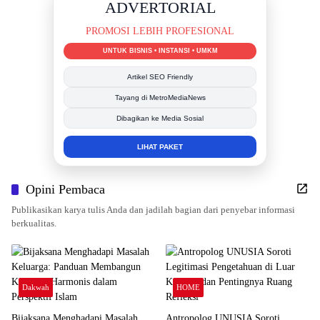
ADVERTORIAL
PROMOSI LEBIH PROFESIONAL
UNTUK BISNIS • INSTANSI • UMKM
Artikel SEO Friendly
Tayang di MetroMediaNews
Dibagikan ke Media Sosial
LIHAT PAKET
Opini Pembaca
Publikasikan karya tulis Anda dan jadilah bagian dari penyebar informasi
berkualitas.
Dakwah
HOME
Bijaksana Menghadapi Masalah
Antropolog UNUSIA Soroti