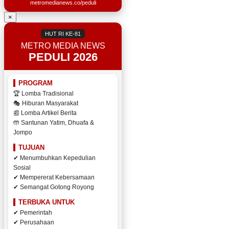
metromedianews.co/peduli
×
HUT RI KE-81
METRO MEDIA NEWS
PEDULI 2026
PROGRAM
🏆 Lomba Tradisional
🎭 Hiburan Masyarakat
📰 Lomba Artikel Berita
🤲 Santunan Yatim, Dhuafa &
Jompo
TUJUAN
✔ Menumbuhkan Kepedulian
Sosial
✔ Mempererat Kebersamaan
✔ Semangat Gotong Royong
TERBUKA UNTUK
✔ Pemerintah
✔ Perusahaan