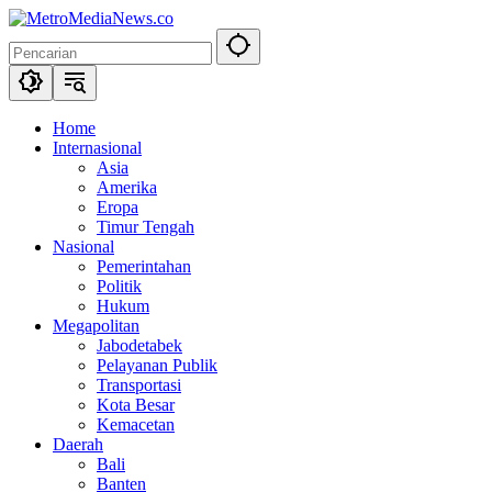
Langsung
ke
konten
Home
Internasional
Asia
Amerika
Eropa
Timur Tengah
Nasional
Pemerintahan
Politik
Hukum
Megapolitan
Jabodetabek
Pelayanan Publik
Transportasi
Kota Besar
Kemacetan
Daerah
Bali
Banten