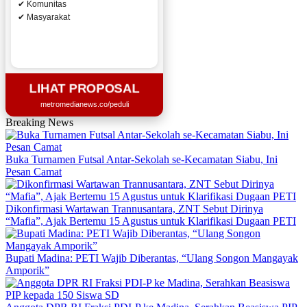
✔ Komunitas
✔ Masyarakat
LIHAT PROPOSAL
metromedianews.co/peduli
Breaking News
Buka Turnamen Futsal Antar-Sekolah se-Kecamatan Siabu, Ini
Pesan Camat
Dikonfirmasi Wartawan Trannusantara, ZNT Sebut Dirinya
“Mafia”, Ajak Bertemu 15 Agustus untuk Klarifikasi Dugaan PETI
Bupati Madina: PETI Wajib Diberantas, “Ulang Songon Mangayak
Amporik”