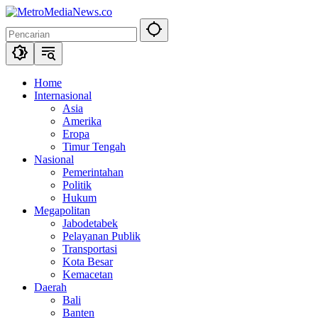
Langsung
ke
konten
Home
Internasional
Asia
Amerika
Eropa
Timur Tengah
Nasional
Pemerintahan
Politik
Hukum
Megapolitan
Jabodetabek
Pelayanan Publik
Transportasi
Kota Besar
Kemacetan
Daerah
Bali
Banten