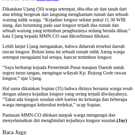
Dikatakan Ujang (50) warga setempat, tiba-tiba air dan tanah dari
atas tebing bergerak dan langsung menghantam rumah dan sebuah
warung milik warga. “Kejadian longsor sekitar pukul 11.30 WIB
siang, dan beruntung pada saat longsor terjadi dua rumah dan
sebuah warung yang tertimbun penghuninya sedang berada diluar,”
kata Ujang kepada MMN.CO saat dikonfirmasi dilokasi.
Lebih lanjut Ujang mengatakan, bahwa didaerah tersebut daerah
rawan longsor. Belum lama ini sebuah rumah milik Ateng warga
setempat mengalami hal serupa, hancur tertimbun longsor.
“Saya berharap kepada Pemerintah Pusat maupun Daerah untuk
segera turun tangan, mengingat wilayah Kp. Bojong Gede rawan
longsor,” ujar Ujang.
Hal sama dikatakan Sopian (35) bahwa dirinya bersama warga resah
dengan adanya kejadian longsor yang sering terjadi diwilayahnya.
“Takut ada longsor susulan oleh karena itu keluarga dan beberapa
warga mengungsi kekerabat terdekat,” ucap Sopian.
Pantauan MMN.CO dilokasi tampak warga mengungsi dan
menyelamatkan diri menghindari terjadinya longsor susulan.
(Jay)
Baca Juga: