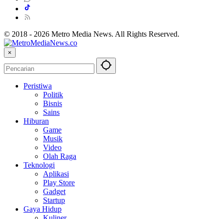
© 2018 - 2026 Metro Media News. All Rights Reserved.
×
Peristiwa
Politik
Bisnis
Sains
Hiburan
Game
Musik
Video
Olah Raga
Teknologi
Aplikasi
Play Store
Gadget
Startup
Gaya Hidup
Kuliner