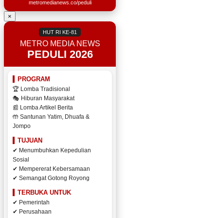
metromedianews.co/peduli
×
HUT RI KE-81
METRO MEDIA NEWS
PEDULI 2026
PROGRAM
🏆 Lomba Tradisional
🎭 Hiburan Masyarakat
📰 Lomba Artikel Berita
🤲 Santunan Yatim, Dhuafa &
Jompo
TUJUAN
✔ Menumbuhkan Kepedulian
Sosial
✔ Mempererat Kebersamaan
✔ Semangat Gotong Royong
TERBUKA UNTUK
✔ Pemerintah
✔ Perusahaan