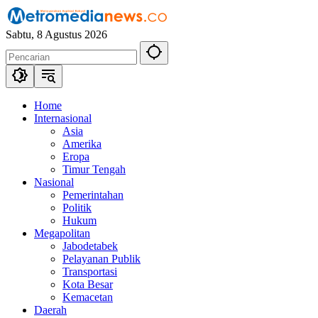
Langsung
ke
Sabtu, 8 Agustus 2026
konten
Home
Internasional
Asia
Amerika
Eropa
Timur Tengah
Nasional
Pemerintahan
Politik
Hukum
Megapolitan
Jabodetabek
Pelayanan Publik
Transportasi
Kota Besar
Kemacetan
Daerah