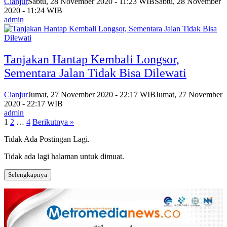
Cianjur
Sabtu, 28 November 2020 - 11:23 WIB
Sabtu, 28 November
2020 - 11:24 WIB
admin
Tanjakan Hantap Kembali Longsor,
Sementara Jalan Tidak Bisa Dilewati
Cianjur
Jumat, 27 November 2020 - 22:17 WIB
Jumat, 27 November
2020 - 22:17 WIB
admin
Paginasi
1
2
…
4
Berikutnya »
pos
Tidak Ada Postingan Lagi.
Tidak ada lagi halaman untuk dimuat.
Selengkapnya