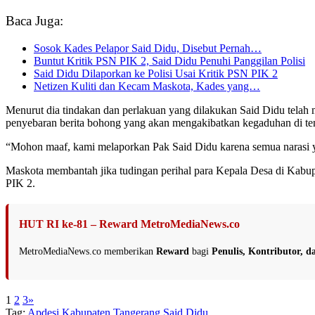
Baca Juga:
Sosok Kades Pelapor Said Didu, Disebut Pernah…
Buntut Kritik PSN PIK 2, Said Didu Penuhi Panggilan Polisi
Said Didu Dilaporkan ke Polisi Usai Kritik PSN PIK 2
Netizen Kuliti dan Kecam Maskota, Kades yang…
Menurut dia tindakan dan perlakuan yang dilakukan Said Didu telah 
penyebaran berita bohong yang akan mengakibatkan kegaduhan di te
“Mohon maaf, kami melaporkan Pak Said Didu karena semua narasi y
Maskota membantah jika tudingan perihal para Kepala Desa di Kabupa
PIK 2.
HUT RI ke-81 – Reward MetroMediaNews.co
MetroMediaNews.co memberikan
Reward
bagi
Penulis, Kontributor, 
1
2
3
»
Tag:
Apdesi Kabupaten Tangerang
Said Didu