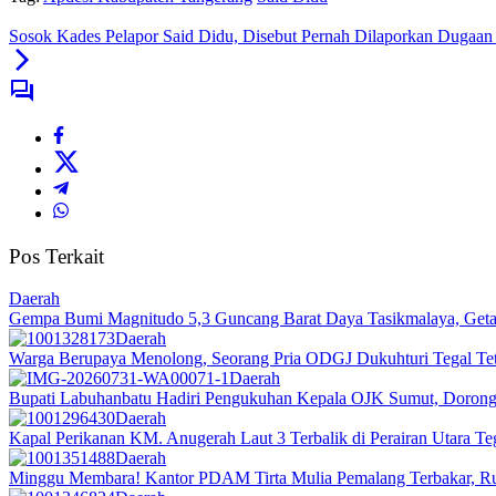
Sosok Kades Pelapor Said Didu, Disebut Pernah Dilaporkan Dugaa
Pos Terkait
Daerah
Gempa Bumi Magnitudo 5,3 Guncang Barat Daya Tasikmalaya, Getar
Daerah
Warga Berupaya Menolong, Seorang Pria ODGJ Dukuhturi Tegal Te
Daerah
Bupati Labuhanbatu Hadiri Pengukuhan Kepala OJK Sumut, Dorong 
Daerah
Kapal Perikanan KM. Anugerah Laut 3 Terbalik di Perairan Utara 
Daerah
Minggu Membara! Kantor PDAM Tirta Mulia Pemalang Terbakar, R