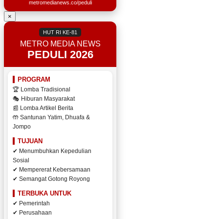
metromedianews.co/peduli
×
HUT RI KE-81
METRO MEDIA NEWS
PEDULI 2026
PROGRAM
🏆 Lomba Tradisional
🎭 Hiburan Masyarakat
📰 Lomba Artikel Berita
🤲 Santunan Yatim, Dhuafa &
Jompo
TUJUAN
✔ Menumbuhkan Kepedulian
Sosial
✔ Mempererat Kebersamaan
✔ Semangat Gotong Royong
TERBUKA UNTUK
✔ Pemerintah
✔ Perusahaan