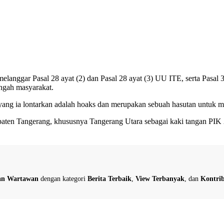
melanggar Pasal 28 ayat (2) dan Pasal 28 ayat (3) UU ITE, serta Pasa
ngah masyarakat.
ang ia lontarkan adalah hoaks dan merupakan sebuah hasutan untuk m
ten Tangerang, khususnya Tangerang Utara sebagai kaki tangan PIK 2. H
dan Wartawan
dengan kategori
Berita Terbaik
,
View Terbanyak
, dan
Kontrib