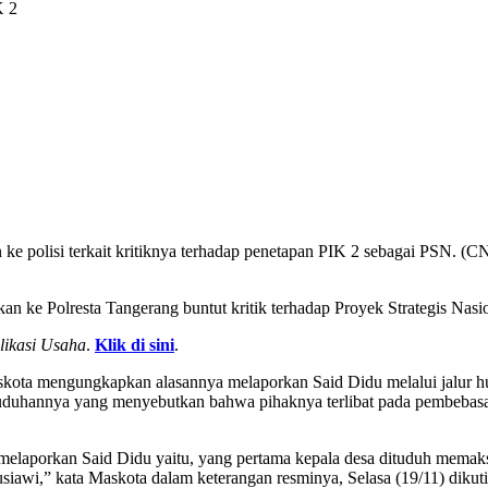
K 2
n ke polisi terkait kritiknya terhadap penetapan PIK 2 sebagai PSN. 
 ke Polresta Tangerang buntut kritik terhadap Proyek Strategis Nasi
likasi Usaha
.
Klik di sini
.
kota mengungkapkan alasannya melaporkan Said Didu melalui jalur h
duhannya yang menyebutkan bahwa pihaknya terlibat pada pembebasan 
melaporkan Said Didu yaitu, yang pertama kepala desa dituduh mema
awi,” kata Maskota dalam keterangan resminya, Selasa (19/11) dikutip