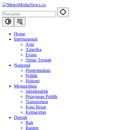
Langsung
ke
konten
Home
Internasional
Asia
Amerika
Eropa
Timur Tengah
Nasional
Pemerintahan
Politik
Hukum
Megapolitan
Jabodetabek
Pelayanan Publik
Transportasi
Kota Besar
Kemacetan
Daerah
Bali
Banten