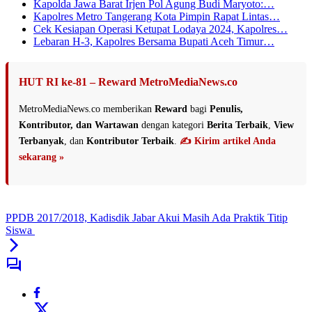
Kapolda Jawa Barat Irjen Pol Agung Budi Maryoto:…
Kapolres Metro Tangerang Kota Pimpin Rapat Lintas…
Cek Kesiapan Operasi Ketupat Lodaya 2024, Kapolres…
Lebaran H-3, Kapolres Bersama Bupati Aceh Timur…
HUT RI ke-81 – Reward MetroMediaNews.co
MetroMediaNews.co memberikan
Reward
bagi
Penulis,
Kontributor, dan Wartawan
dengan kategori
Berita Terbaik
,
View
Terbanyak
, dan
Kontributor Terbaik
.
✍️ Kirim artikel Anda
sekarang »
PPDB 2017/2018, Kadisdik Jabar Akui Masih Ada Praktik Titip
Siswa