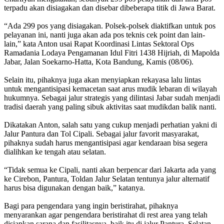
terpadu akan disiagakan dan disebar dibeberapa titik di Jawa Barat.
“Ada 299 pos yang disiagakan. Polsek-polsek diaktifkan untuk pos
pelayanan ini, nanti juga akan ada pos teknis cek point dan lain-
lain,” kata Anton usai Rapat Koordinasi Lintas Sektoral Ops
Ramadania Lodaya Pengamanan Idul Fitri 1438 Hijriah, di Mapolda
Jabar, Jalan Soekarno-Hatta, Kota Bandung, Kamis (08/06).
Selain itu, pihaknya juga akan menyiapkan rekayasa lalu lintas
untuk mengantisipasi kemacetan saat arus mudik lebaran di wilayah
hukumnya. Sebagai jalur strategis yang dilintasi Jabar sudah menjadi
tradisi daerah yang paling sibuk aktivitas saat mudikdan balik nanti.
Dikatakan Anton, ‎salah satu yang cukup menjadi perhatian yakni di
Jalur Pantura dan Tol Cipali. Sebagai jalur favorit masyarakat,
pihaknya sudah harus mengantisipasi agar kendaraan bisa segera
dialihkan ke tengah atau selatan.
“Tidak semua ke Cipali, nanti akan berpencar dari Jakarta ada yang
ke Cirebon, Pantura, Toldan Jalur Selatan tentunya jalur alternatif
harus bisa digunakan dengan baik,” katanya.
Bagi para pengendara yang ingin beristirahat, pihaknya
menyarankan agar pengendara beristirahat di rest area yang telah
disiapkan sarana dan fasilitasnya, baik itu di jalur Pantura, Selatan