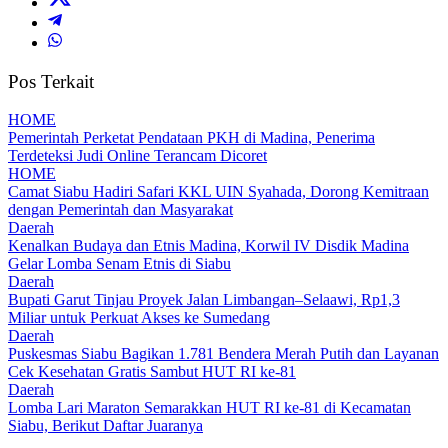
Pos Terkait
HOME
Pemerintah Perketat Pendataan PKH di Madina, Penerima
Terdeteksi Judi Online Terancam Dicoret
HOME
Camat Siabu Hadiri Safari KKL UIN Syahada, Dorong Kemitraan
dengan Pemerintah dan Masyarakat
Daerah
Kenalkan Budaya dan Etnis Madina, Korwil IV Disdik Madina
Gelar Lomba Senam Etnis di Siabu
Daerah
Bupati Garut Tinjau Proyek Jalan Limbangan–Selaawi, Rp1,3
Miliar untuk Perkuat Akses ke Sumedang
Daerah
Puskesmas Siabu Bagikan 1.781 Bendera Merah Putih dan Layanan
Cek Kesehatan Gratis Sambut HUT RI ke-81
Daerah
Lomba Lari Maraton Semarakkan HUT RI ke-81 di Kecamatan
Siabu, Berikut Daftar Juaranya