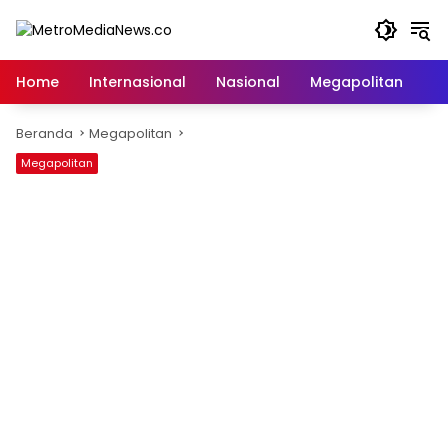
Langsung
ke
konten
Home
Internasional
Nasional
Megapolitan
D
Beranda
Megapolitan
Megapolitan