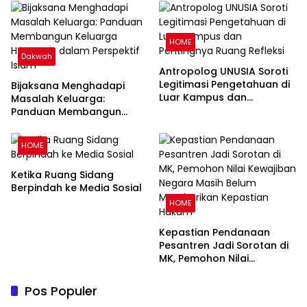
HOME
Dakwah
Antropolog UNUSIA Soroti
Legitimasi Pengetahuan di
Bijaksana Menghadapi
Luar Kampus dan
Masalah Keluarga:
Pentingnya Ruang Refleksi
Panduan Membangun
Keluarga Harmonis dalam
Perspektif Islam
HOME
Ketika Ruang Sidang
Berpindah ke Media Sosial
HOME
Kepastian Pendanaan
Pesantren Jadi Sorotan di
MK, Pemohon Nilai
Kewajiban Negara Masih
Belum Memberikan
Pos Populer
Kepastian Hukum