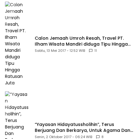
Calon Jemaah Umroh Resah, Travel PT.
Ilham Wisata Mandiri diduga Tipu Hingga
Ratusan Juta
Sabtu, 13 Mei 2017 - 12:52 WIB
11
“Yayasan Hidayatussholihin”, Terus
Berjuang Dan Berkarya, Untuk Agama Dan
Bangsa
Senin, 2 Oktober 2017 - 06:24 WIB
8