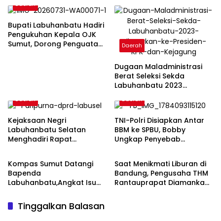
Daerah
Bupati Labuhanbatu Hadiri
Pengukuhan Kepala OJK
Sumut, Dorong Penguatan
Daerah
Sinergi Sektor Keuangan
Dugaan Maladministrasi
Berat Seleksi Sekda
Labuhanbatu 2023
Dilaporkan ke Presiden,
Daerah
Daerah
KPK, dan Kejagung
Kejaksaan Negri
TNI-Polri Disiapkan Antar
Labuhanbatu Selatan
BBM ke SPBU, Bobby
Menghadiri Rapat
Ungkap Penyebab
Daerah
Daerah
Paripurna DPRD Kabupaten
Kelangkaan Berbeda
Labuhanbatu Selatan
dengan Pertamina
Kompas Sumut Datangi
Saat Menikmati Liburan di
Bapenda
Bandung, Pengusaha THM
Labuhanbatu,Angkat Isu
Rantauprapat Diamankan
Anggaran Dan Pajak
BNNP
Hiburan Malam
Tinggalkan Balasan