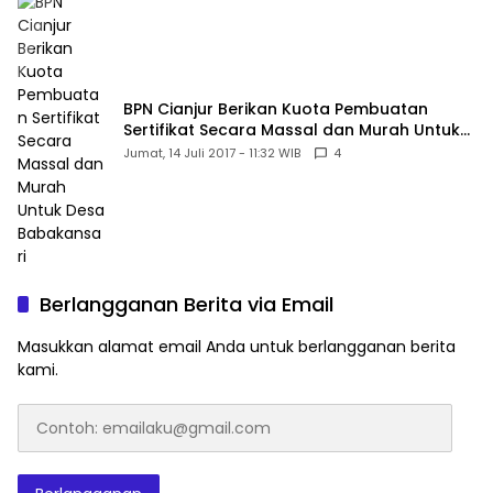
BPN Cianjur Berikan Kuota Pembuatan
Sertifikat Secara Massal dan Murah Untuk
Desa Babakansari
Jumat, 14 Juli 2017 - 11:32 WIB
4
Berlangganan Berita via Email
Masukkan alamat email Anda untuk berlangganan berita
kami.
Contoh:
emailaku@gmail.com