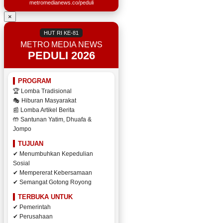
metromedianews.co/peduli
×
HUT RI KE-81
METRO MEDIA NEWS
PEDULI 2026
PROGRAM
🏆 Lomba Tradisional
🎭 Hiburan Masyarakat
📰 Lomba Artikel Berita
🤲 Santunan Yatim, Dhuafa &
Jompo
TUJUAN
✔ Menumbuhkan Kepedulian
Sosial
✔ Mempererat Kebersamaan
✔ Semangat Gotong Royong
TERBUKA UNTUK
✔ Pemerintah
✔ Perusahaan