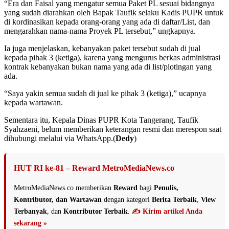
“Era dan Faisal yang mengatur semua Paket PL sesuai bidangnya
yang sudah diarahkan oleh Bapak Taufik selaku Kadis PUPR untuk
di kordinasikan kepada orang-orang yang ada di daftar/List, dan
mengarahkan nama-nama Proyek PL tersebut,” ungkapnya.
Ia juga menjelaskan, kebanyakan paket tersebut sudah di jual
kepada pihak 3 (ketiga), karena yang mengurus berkas administrasi
kontrak kebanyakan bukan nama yang ada di list/plotingan yang
ada.
“Saya yakin semua sudah di jual ke pihak 3 (ketiga),” ucapnya
kepada wartawan.
Sementara itu, Kepala Dinas PUPR Kota Tangerang, Taufik
Syahzaeni, belum memberikan keterangan resmi dan merespon saat
dihubungi melalui via WhatsApp.(
Dedy
)
HUT RI ke-81 – Reward MetroMediaNews.co
MetroMediaNews.co memberikan
Reward
bagi
Penulis,
Kontributor, dan Wartawan
dengan kategori
Berita Terbaik
,
View
Terbanyak
, dan
Kontributor Terbaik
.
✍️ Kirim artikel Anda
sekarang »