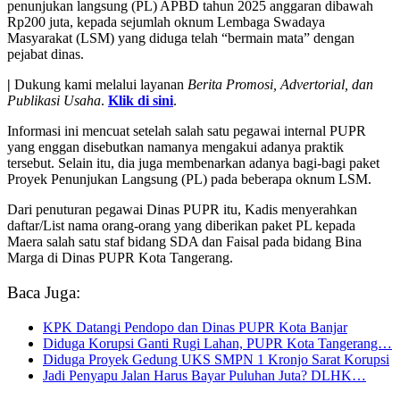
penunjukan langsung (PL) APBD tahun 2025 anggaran dibawah
Rp200 juta, kepada sejumlah oknum Lembaga Swadaya
Masyarakat (LSM) yang diduga telah “bermain mata” dengan
pejabat dinas.
|
Dukung kami melalui layanan
Berita Promosi, Advertorial, dan
Publikasi Usaha
.
Klik di sini
.
Informasi ini mencuat setelah salah satu pegawai internal PUPR
yang enggan disebutkan namanya mengakui adanya praktik
tersebut. Selain itu, dia juga membenarkan adanya bagi-bagi paket
Proyek Penunjukan Langsung (PL) pada beberapa oknum LSM.
Dari penuturan pegawai Dinas PUPR itu, Kadis menyerahkan
daftar/List nama orang-orang yang diberikan paket PL kepada
Maera salah satu staf bidang SDA dan Faisal pada bidang Bina
Marga di Dinas PUPR Kota Tangerang.
Baca Juga:
KPK Datangi Pendopo dan Dinas PUPR Kota Banjar
Diduga Korupsi Ganti Rugi Lahan, PUPR Kota Tangerang…
Diduga Proyek Gedung UKS SMPN 1 Kronjo Sarat Korupsi
Jadi Penyapu Jalan Harus Bayar Puluhan Juta? DLHK…