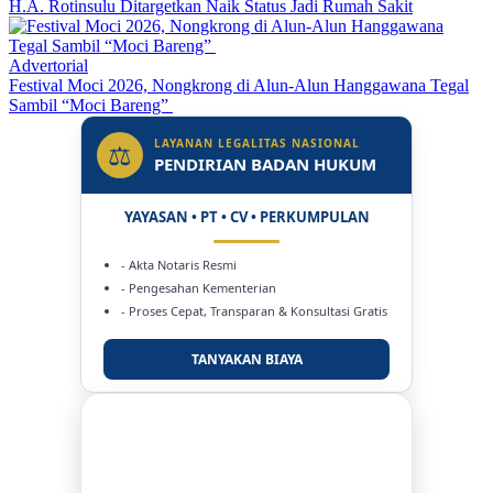
H.A. Rotinsulu Ditargetkan Naik Status Jadi Rumah Sakit
Advertorial
Festival Moci 2026, Nongkrong di Alun-Alun Hanggawana Tegal
Sambil “Moci Bareng”
LAYANAN LEGALITAS NASIONAL
⚖
PENDIRIAN BADAN HUKUM
YAYASAN • PT • CV • PERKUMPULAN
- Akta Notaris Resmi
- Pengesahan Kementerian
- Proses Cepat, Transparan & Konsultasi Gratis
TANYAKAN BIAYA
DUKUNG KAMI
BERSAMA METROMEDIANEWS.CO