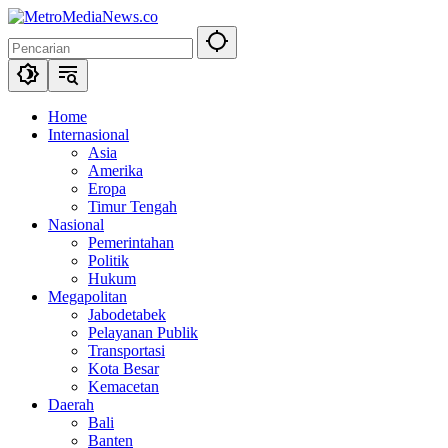
Langsung
ke
konten
Home
Internasional
Asia
Amerika
Eropa
Timur Tengah
Nasional
Pemerintahan
Politik
Hukum
Megapolitan
Jabodetabek
Pelayanan Publik
Transportasi
Kota Besar
Kemacetan
Daerah
Bali
Banten