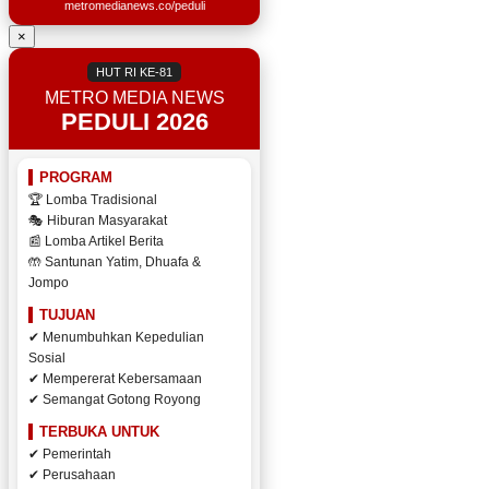
metromedianews.co/peduli
×
HUT RI KE-81
METRO MEDIA NEWS
PEDULI 2026
PROGRAM
🏆 Lomba Tradisional
🎭 Hiburan Masyarakat
📰 Lomba Artikel Berita
🤲 Santunan Yatim, Dhuafa &
Jompo
TUJUAN
✔ Menumbuhkan Kepedulian
Sosial
✔ Mempererat Kebersamaan
✔ Semangat Gotong Royong
TERBUKA UNTUK
✔ Pemerintah
✔ Perusahaan