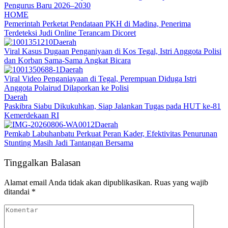
Pengurus Baru 2026–2030
HOME
Pemerintah Perketat Pendataan PKH di Madina, Penerima
Terdeteksi Judi Online Terancam Dicoret
Daerah
Viral Kasus Dugaan Penganiyaan di Kos Tegal, Istri Anggota Polisi
dan Korban Sama-Sama Angkat Bicara
Daerah
Viral Video Penganiayaan di Tegal, Perempuan Diduga Istri
Anggota Polairud Dilaporkan ke Polisi
Daerah
Paskibra Siabu Dikukuhkan, Siap Jalankan Tugas pada HUT ke-81
Kemerdekaan RI
Daerah
Pemkab Labuhanbatu Perkuat Peran Kader, Efektivitas Penurunan
Stunting Masih Jadi Tantangan Bersama
Tinggalkan Balasan
Alamat email Anda tidak akan dipublikasikan.
Ruas yang wajib
ditandai
*