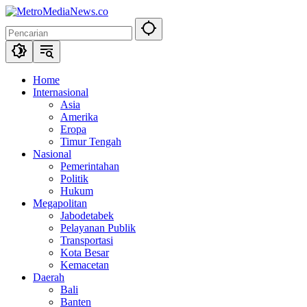
Langsung
ke
konten
Home
Internasional
Asia
Amerika
Eropa
Timur Tengah
Nasional
Pemerintahan
Politik
Hukum
Megapolitan
Jabodetabek
Pelayanan Publik
Transportasi
Kota Besar
Kemacetan
Daerah
Bali
Banten