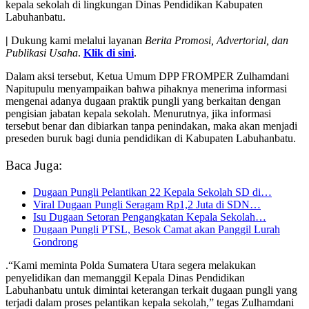
kepala sekolah di lingkungan Dinas Pendidikan Kabupaten
Labuhanbatu.
|
Dukung kami melalui layanan
Berita Promosi, Advertorial, dan
Publikasi Usaha
.
Klik di sini
.
Dalam aksi tersebut, Ketua Umum DPP FROMPER Zulhamdani
Napitupulu menyampaikan bahwa pihaknya menerima informasi
mengenai adanya dugaan praktik pungli yang berkaitan dengan
pengisian jabatan kepala sekolah. Menurutnya, jika informasi
tersebut benar dan dibiarkan tanpa penindakan, maka akan menjadi
preseden buruk bagi dunia pendidikan di Kabupaten Labuhanbatu.
Baca Juga:
Dugaan Pungli Pelantikan 22 Kepala Sekolah SD di…
Viral Dugaan Pungli Seragam Rp1,2 Juta di SDN…
Isu Dugaan Setoran Pengangkatan Kepala Sekolah…
Dugaan Pungli PTSL, Besok Camat akan Panggil Lurah
Gondrong
.“Kami meminta Polda Sumatera Utara segera melakukan
penyelidikan dan memanggil Kepala Dinas Pendidikan
Labuhanbatu untuk dimintai keterangan terkait dugaan pungli yang
terjadi dalam proses pelantikan kepala sekolah,” tegas Zulhamdani