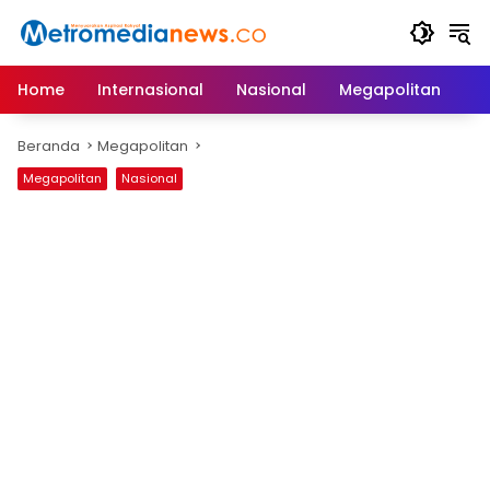
Langsung
ke
konten
Home
Internasional
Nasional
Megapolitan
D
Beranda
Megapolitan
Megapolitan
Nasional