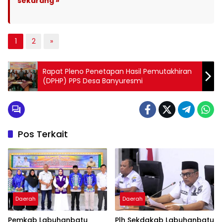
sekarang »
1
2
»
Rapat Pleno Penetapan Hasil Pemutakhiran
(DPHP) PPS Desa Banyuresmi
Pos Terkait
Daerah
Daerah
Pemkab Labuhanbatu
Plh Sekdakab Labuhanbatu