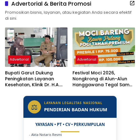
Advertorial & Berita Promosi
Promosikan bisnis, layanan, atau kegiatan Anda secara efektif
di sini.
Advertorial
Advertorial
Bupati Garut Dukung
Festival Moci 2026,
Peningkatan Layanan
Nongkrong di Alun-Alun
Kesehatan, Klinik Dr. H.A.
Hanggawana Tegal Sambil
Rotinsulu Ditargetkan Naik
“Moci Bareng”
Status Jadi Rumah Sakit
LAYANAN LEGALITAS NASIONAL
⚖
PENDIRIAN BADAN HUKUM
YAYASAN • PT • CV • PERKUMPULAN
- Akta Notaris Resmi