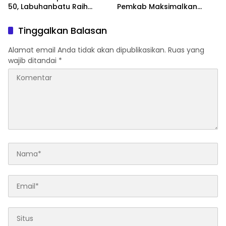
50, Labuhanbatu Raih
Pemkab Maksimalkan
Juara II Lomba Film Pendek
Penerapan Perda
Pembatasan Truk
Tinggalkan Balasan
Bertonase Besar
Alamat email Anda tidak akan dipublikasikan.
Ruas yang
wajib ditandai
*