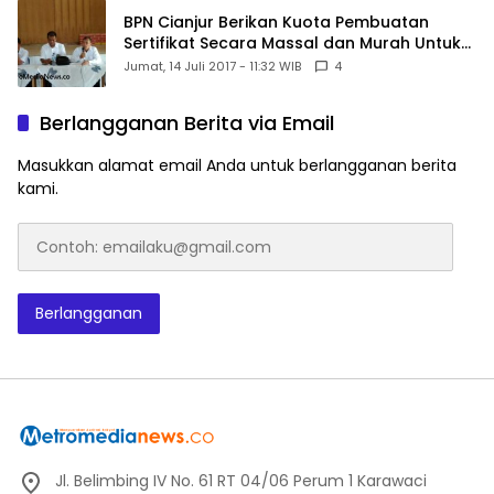
BPN Cianjur Berikan Kuota Pembuatan
Sertifikat Secara Massal dan Murah Untuk
Desa Babakansari
Jumat, 14 Juli 2017 - 11:32 WIB
4
Berlangganan Berita via Email
Masukkan alamat email Anda untuk berlangganan berita
kami.
Contoh:
emailaku@gmail.com
Berlangganan
Jl. Belimbing IV No. 61 RT 04/06 Perum 1 Karawaci