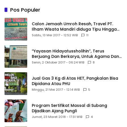
Kewajiban Negara Masih
Belum Memberikan
Pos Populer
Kepastian Hukum
Calon Jemaah Umroh Resah, Travel PT.
Ilham Wisata Mandiri diduga Tipu Hingga
Ratusan Juta
Sabtu, 13 Mei 2017 - 12:52 WIB
11
“Yayasan Hidayatussholihin”, Terus
Berjuang Dan Berkarya, Untuk Agama Dan
Bangsa
Senin, 2 Oktober 2017 - 06:24 WIB
8
Jual Gas 3 Kg di Atas HET, Pangkalan Bisa
Dipidana Atau PHU
Minggu, 21 Mei 2017 - 12:14 WIB
5
Program Sertifikat Massal di Subang
Dijadikan Ajang Pungli
Jumat, 23 Maret 2018 - 17:31 WIB
4