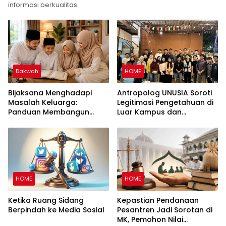
informasi berkualitas.
Dakwah
HOME
Bijaksana Menghadapi
Antropolog UNUSIA Soroti
Masalah Keluarga:
Legitimasi Pengetahuan di
Panduan Membangun
Luar Kampus dan
Keluarga Harmonis dalam
Pentingnya Ruang Refleksi
Perspektif Islam
HOME
HOME
Ketika Ruang Sidang
Kepastian Pendanaan
Berpindah ke Media Sosial
Pesantren Jadi Sorotan di
MK, Pemohon Nilai