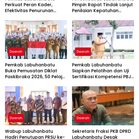
Perkuat Peran Kader,
Pimpin Rapat Tindak Lanjut
Efektivitas Penurunan
Penilaian Kepatuhan
Stunting Masih Jadi
Pelayanan Publik
Tantangan Bersama
Ombudsman RI 2026
Daerah
Daerah
Pemkab Labuhanbatu
Pemkab Labuhanbatu
Buka Pemusatan Diklat
Siapkan Pelatihan dan Uji
Paskibraka 2026, 50 Pelajar
Sertifikasi Kompetensi PBJ
Disiapkan Kibarkan Merah
bagi 120 ASN
Putih
Daerah
Daerah
Wabup Labuhanbatu
Sekretaris Fraksi PKB DPRD
Hadiri Penutupan PRSU ke-
Labuhanbatu Desak