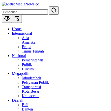
Langsung
ke
konten
Home
Internasional
Asia
Amerika
Eropa
Timur Tengah
Nasional
Pemerintahan
Politik
Hukum
Megapolitan
Jabodetabek
Pelayanan Publik
Transportasi
Kota Besar
Kemacetan
Daerah
Bali
Banten