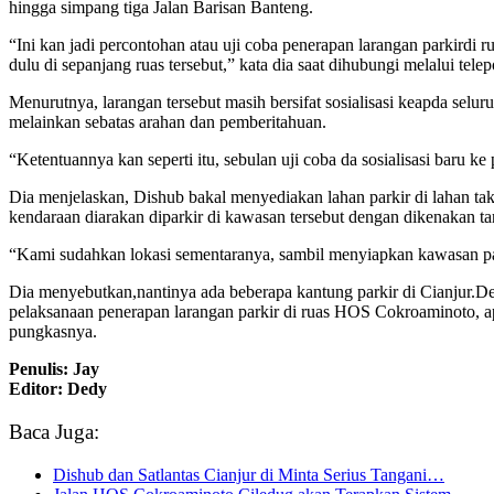
hingga simpang tiga Jalan Barisan Banteng.
“Ini kan jadi percontohan atau uji coba penerapan larangan parkirdi r
dulu di sepanjang ruas tersebut,” kata dia saat dihubungi melalui tele
Menurutnya, larangan tersebut masih bersifat sosialisasi keapda selu
melainkan sebatas arahan dan pemberitahuan.
“Ketentuannya kan seperti itu, sebulan uji coba da sosialisasi baru k
Dia menjelaskan, Dishub bakal menyediakan lahan parkir di lahan ta
kendaraan diarakan diparkir di kawasan tersebut dengan dikenakan tari
“Kami sudahkan lokasi sementaranya, sambil menyiapkan kawasan par
Dia menyebutkan,nantinya ada beberapa kantung parkir di Cianjur.Den
pelaksanaan penerapan larangan parkir di ruas HOS Cokroaminoto, apak
pungkasnya.
Penulis: Jay
Editor: Dedy
Baca Juga:
Dishub dan Satlantas Cianjur di Minta Serius Tangani…