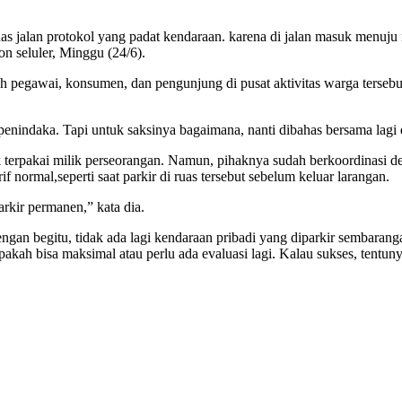
uas jalan protokol yang padat kendaraan. karena di jalan masuk menuju r
pon seluler, Minggu (24/6).
ruh pegawai, konsumen, dan pengunjung di pusat aktivitas warga tersebu
e penindaka. Tapi untuk saksinya bagaimana, nanti dibahas bersama lagi
k terpakai milik perseorangan. Namun, pihaknya sudah berkoordinasi d
f normal,seperti saat parkir di ruas tersebut sebelum keluar larangan.
kir permanen,” kata dia.
gan begitu, tidak ada lagi kendaraan pribadi yang diparkir sembaranga
ah bisa maksimal atau perlu ada evaluasi lagi. Kalau sukses, tentunya