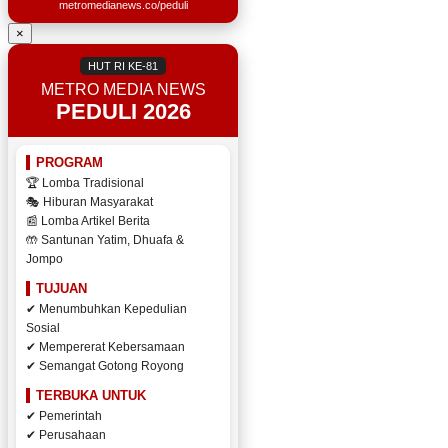
metromedianews.co/peduli
×
HUT RI KE-81
METRO MEDIA NEWS
PEDULI 2026
PROGRAM
🏆 Lomba Tradisional
🎭 Hiburan Masyarakat
📰 Lomba Artikel Berita
🤲 Santunan Yatim, Dhuafa &
Jompo
TUJUAN
✔ Menumbuhkan Kepedulian
Sosial
✔ Mempererat Kebersamaan
✔ Semangat Gotong Royong
TERBUKA UNTUK
✔ Pemerintah
✔ Perusahaan