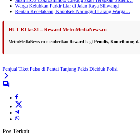
Jalan HOS Cokroaminoto Ciledug akan Terapkan Sistem…
Warga Keluhkan Parkir Liar di Jalan Raya Siliwangi
Rentan Kecelakaan, Kapolsek Naringgul Larang Warga…
HUT RI ke-81 – Reward MetroMediaNews.co
MetroMediaNews.co memberikan
Reward
bagi
Penulis, Kontributor, 
Penjual Tiket Palsu di Pantai Tanjung Pakis Diciduk Polisi
Pos Terkait