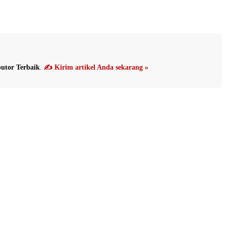
utor Terbaik
.
✍️ Kirim artikel Anda sekarang »